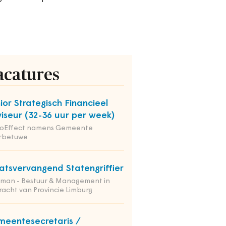
acatures
ior Strategisch Financieel
iseur (32-36 uur per week)
ioEffect namens Gemeente
rbetuwe
atsvervangend Statengriffier
tman - Bestuur & Management in
acht van Provincie Limburg
eentesecretaris /