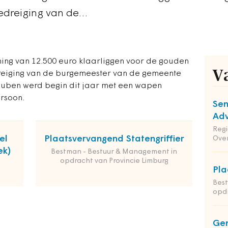
bedreiging van de…
oning van 12.500 euro klaarliggen voor de gouden
V
dreiging van de burgemeester van de gemeente
uben werd begin dit jaar met een wapen
rsoon.
Sen
Adv
Reg
el
Plaatsvervangend Statengriffier
Ove
ek)
Bestman - Bestuur & Management in
opdracht van Provincie Limburg
Pla
Bes
opdr
Gem