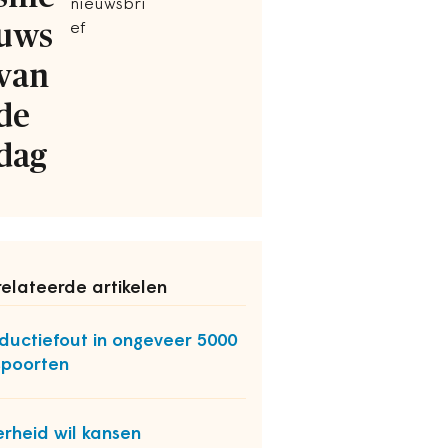
nieuwsbri
uws
ef
van
de
dag
elateerde artikelen
ductiefout in ongeveer 5000
poorten
rheid wil kansen