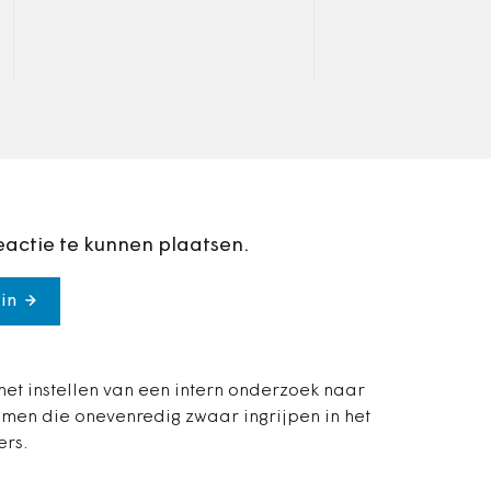
ministerie van BZK.
samen met
Verkiezingen als peppil
collegawetensch
van de democratie
naar aanleiding
eactie te kunnen plaatsen.
in
 het instellen van een intern onderzoek naar
omen die onevenredig zwaar ingrijpen in het
ers.