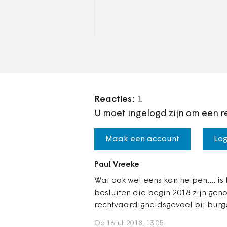
van 1,3 miljoen euro. Dit
omdat Hardenberg eind
vorig jaar besloot uit de
Bestuursdienst…
Reacties:
1
U moet ingelogd zijn om een r
Maak een account
Log
Paul Vreeke
Wat ook wel eens kan helpen.... is
besluiten die begin 2018 zijn gen
rechtvaardigheidsgevoel bij burg
Op 16 juli 2018, 13:05