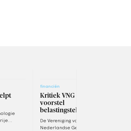
financiën
bestu
elpt
Kritiek VNG op
Bel
voorstel
ove
belastingstelsel UvW
bur
ologie
Voe
rije
De Vereniging van
 conclusies
Nederlandse Gemeenten
Just