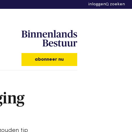
inloggen
zoeken
abonneer nu
ging
 gouden tip