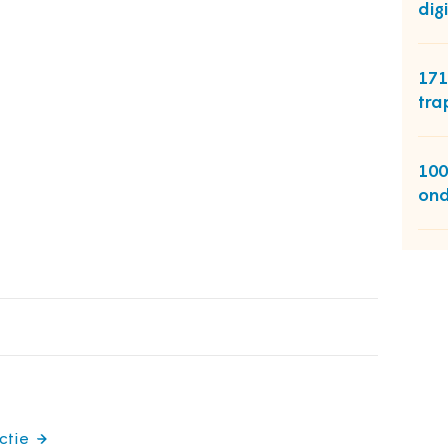
dig
171
tra
100
ond
ctie