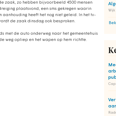
 de zaak, zo hebben bijvoorbeeld 4500 mensen
Alg
dreiging plaatsvond, een sms gekregen waarin
Wijk
 aanhouding heeft het nog niet geleid. In het tv-
ordt de zaak dinsdag ook besproken.
Bek
nds met de auto onderweg naar het gemeentehuis
de weg opliep en het wapen op hem richtte.
K
Mee
arb
pub
Cap
Ver
aan
Rad