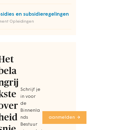
sidies en subsidieregelingen
ment Opleidingen
Het
bela
ngrij
Schrijf je
kste
in voor
over
de
Binnenla
heid
nds
aanmelden
Bestuur
snie