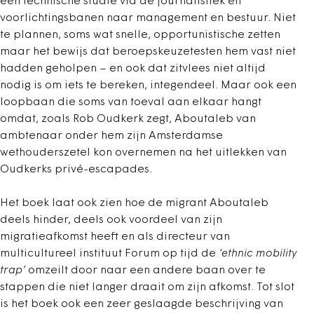
een technische studie via de journalistiek en
voorlichtingsbanen naar management en bestuur. Niet
te plannen, soms wat snelle, opportunistische zetten
maar het bewijs dat beroepskeuzetesten hem vast niet
hadden geholpen – en ook dat zitvlees niet altijd
nodig is om iets te bereken, integendeel. Maar ook een
loopbaan die soms van toeval aan elkaar hangt
omdat, zoals Rob Oudkerk zegt, Aboutaleb van
ambtenaar onder hem zijn Amsterdamse
wethouderszetel kon overnemen na het uitlekken van
Oudkerks privé-escapades.
Het boek laat ook zien hoe de migrant Aboutaleb
deels hinder, deels ook voordeel van zijn
migratieafkomst heeft en als directeur van
multicultureel instituut Forum op tijd de
‘ethnic mobility
trap’
omzeilt door naar een andere baan over te
stappen die niet langer draait om zijn afkomst. Tot slot
is het boek ook een zeer geslaagde beschrijving van