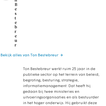
n
B
e
s
t
e
b
r
e
u
r
Bekijk alles van Ton Bestebreur
Ton Bestebreur werkt ruim 25 jaar in de
publieke sector op het terrein van beleid,
begroting, besturing, strategie,
informatiemanagement. Dat heeft hij
gedaan bij twee ministeries en
uitvoeringsorganisaties en als bestuurder
in het hoger onderwijs. Hij gebruikt deze