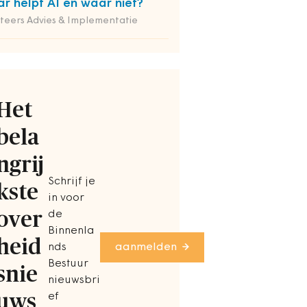
r helpt AI en waar niet?
iteers Advies & Implementatie
Het
bela
ngrij
Schrijf je
kste
in voor
over
de
Binnenla
heid
nds
aanmelden
Bestuur
snie
nieuwsbri
uws
ef