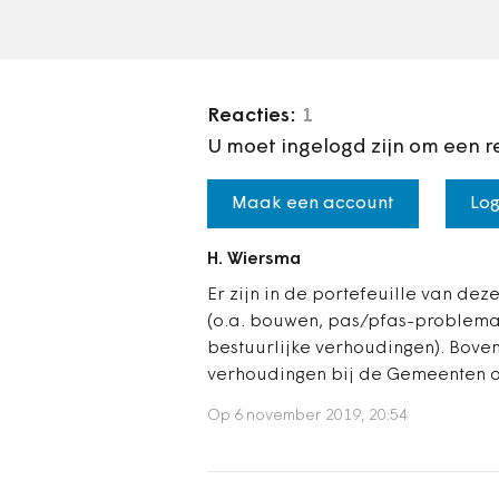
lijsttrekker…
Reacties:
1
U moet ingelogd zijn om een r
Maak een account
Log
H. Wiersma
Er zijn in de portefeuille van dez
(o.a. bouwen, pas/pfas-problemat
bestuurlijke verhoudingen). Bove
verhoudingen bij de Gemeenten ove
Op 6 november 2019, 20:54