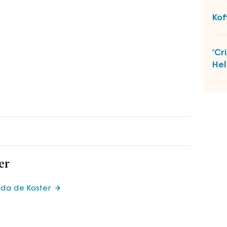
Kof
‘Cr
Hel
er
nda de Koster