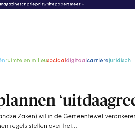
 magazine
scriptieprijs
whitepapers
meer
ën
ruimte en milieu
sociaal
digitaal
carrière
juridisch
plannen ‘uitdaagre
landse Zaken) wil in de Gemeentewet verankere
n regels stellen over het…