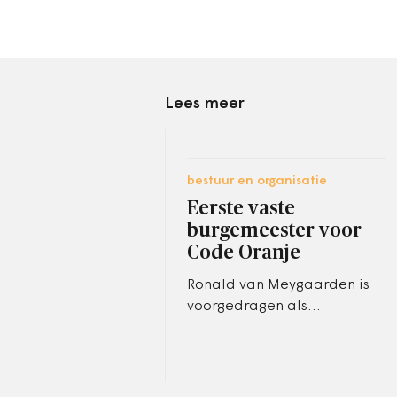
Lees meer
bestuur en organisatie
Eerste vaste
burgemeester voor
Code Oranje
Ronald van Meygaarden is
voorgedragen als
burgemeester van het
Brabantse Boxtel.
Meygaarden, wethouder in
Geldermalsen, was de