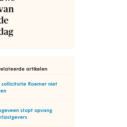
van
de
dag
elateerde artikelen
 sollicitatie Roemer niet
ven
geveen stopt opvang
rlastgevers