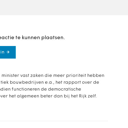
te…
eactie te kunnen plaatsen.
in
e minister vast zaken die meer prioriteit hebben
iek bouwbedrijven e.a., het rapport over de
ndien functioneren de democratische
r het algemeen beter dan bij het Rijk zelf.