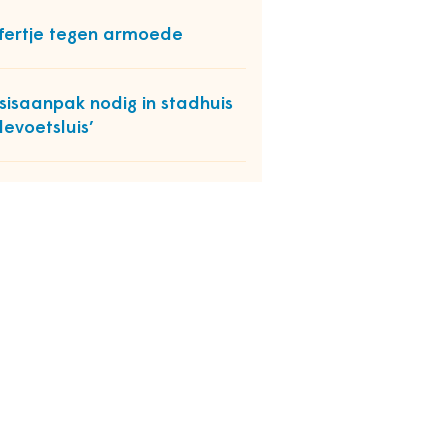
fertje tegen armoede
isisaanpak nodig in stadhuis
levoetsluis’