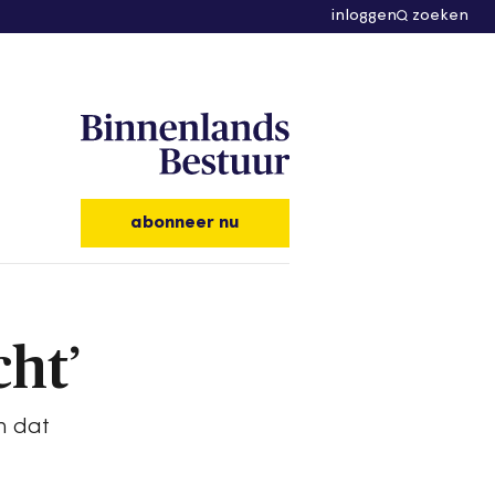
inloggen
zoeken
abonneer nu
cht’
n dat