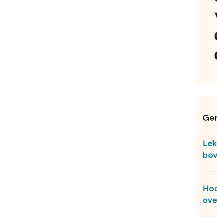
Ger
Lek
bo
Hoo
ove