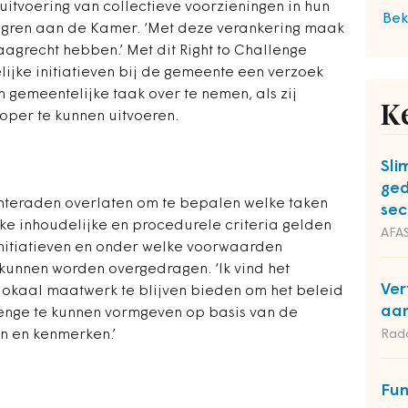
uitvoering van collectieve voorzieningen in hun
Bek
longren aan de Kamer. ‘Met deze verankering maak
aagrecht hebben.’ Met dit Right to Challenge
jke initiatieven bij de gemeente een verzoek
 gemeentelijke taak over te nemen, als zij
K
per te kunnen uitvoeren.
Sli
ged
nteraden overlaten om te bepalen welke taken
sec
e inhoudelijke en procedurele criteria gelden
AFAS
 initiatieven en onder welke voorwaarden
kunnen worden overgedragen. ‘Ik vind het
Ver
lokaal maatwerk te blijven bieden om het beleid
aan
llenge te kunnen vormgeven op basis van de
n en kenmerken.’
Rad
Fun