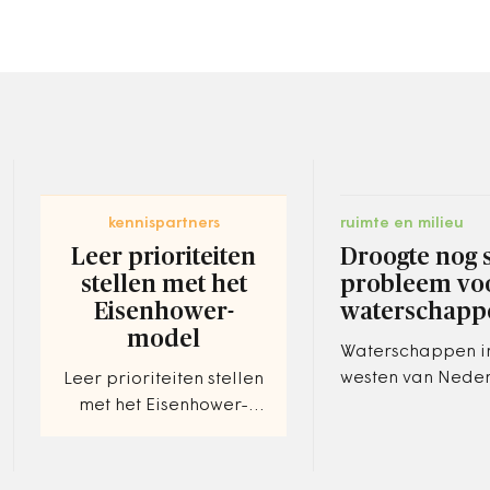
kennispartners
ruimte en milieu
Leer prioriteiten
Droogte nog 
stellen met het
probleem vo
Eisenhower-
waterschapp
model
Waterschappen in
westen van Nede
Leer prioriteiten stellen
hebben de laatst
met het Eisenhower-
noodpompen mo
model.
inzetten om water
Timemanagement met
door aanhouden
Dwight Eisenhower