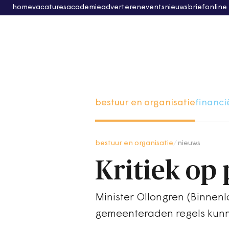
home
vacatures
academie
adverteren
events
nieuwsbrief
online
bestuur en organisatie
financi
bestuur en organisatie
/
nieuws
Kritiek op 
Minister Ollongren (Binnen
gemeenteraden regels kunne