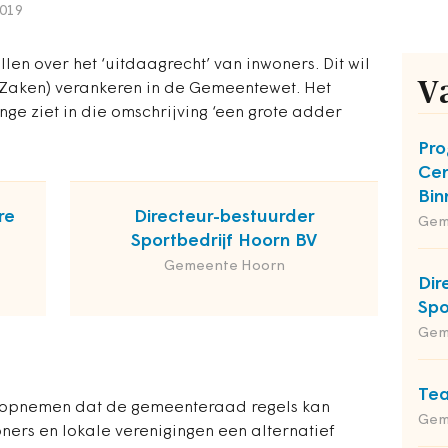
2019
en over het ‘uitdaagrecht’ van inwoners. Dit wil
V
 Zaken) verankeren in de Gemeentewet. Het
nge ziet in die omschrijving ‘een grote adder
Pro
Cen
Bin
re
Directeur-bestuurder
Gem
Sportbedrijf Hoorn BV
Gemeente Hoorn
Dir
Spo
Gem
Tea
t opnemen dat de gemeenteraad regels kan
Gem
ners en lokale verenigingen een alternatief