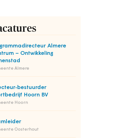
acatures
grammadirecteur Almere
trum – Ontwikkeling
nenstad
eente Almere
ecteur-bestuurder
rtbedrijf Hoorn BV
eente Hoorn
mleider
eente Oosterhout