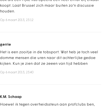
ook als een rijke Rus opeens een heel elftal bij elkaar
koopt..Laat Brussel zich maar buiten zo'n discussie
houden.
Op 6 maart 2013, 23:12
gerrie
Het is een zooitje in de tobsport. Wat heb je toch veel
domme mensen die uren naar dit achterlijke gedoe
kijken. Kun je zien dat ze zeeen van tijd hebben
Op 6 maart 2013, 23:40
K.M. Schaap
Hoewel ik tegen overheidssteun aan profclubs ben,