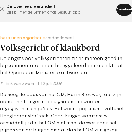
De overheid verandert
abonneer nu
Download
Blijf bij met de Binnenlands Bestuur app
bestuur en organisatie
/
redactioneel
Volksgericht of klankbord
De angst voor volksgerichten zit er meteen goed in
bij commentatoren en hooggeleerden nu blijkt dat
het Openbaar Ministerie al twee jaar…
Erik van Zwam
2 juli 2009
De hoogste baas van het OM, Harm Brouwer, laat zijn
oren soms hangen naar signalen die worden
afgegeven in enquêtes. Het woord populisme valt snel.
Hoogleraar strafrecht Geert Knigge waarschuwt
onmiddellijk dat het OM niet moet dansen naar het
pijpen van de burger, omdat dan het OM zijn gezag