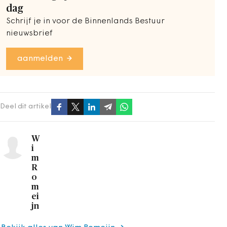
dag
Schrijf je in voor de Binnenlands Bestuur
nieuwsbrief
aanmelden
Deel dit artikel
W
i
m
R
o
m
ei
jn