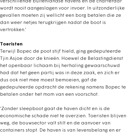
verschillende buitenlandse havens en de charteraar
wordt nooit aangeslagen voor invoer. In uitzonderlijke
gevallen moeten zij wellicht een borg betalen die ze
dan weer netjes terugkrijgen nadat de boot is
vertrokken.’
Toeristen
Terwijl Bopec de poot stijf hield, ging gedeputeerde
Tjin Asjoe door de knieën. Hoewel de Belastingdienst
het openbaar lichaam bij herhaling gewaarschuwd
had dat het geen partij was in deze zaak, en zich er
dus ook niet mee moest bemoeien, gaf de
gedeputeerde opdracht de rekening namens Bopec te
betalen onder het mom van een voorschot.
‘Zonder sleepboot gaat de haven dicht en is de
economische schade niet te overzien. Toeristen blijven
weg, de bouwsector valt stilt en de aanvoer van
containers stopt. De haven is van levensbelang en er