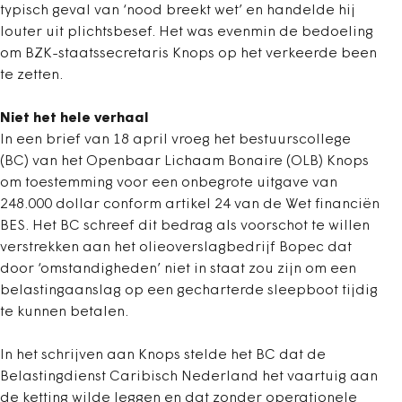
typisch geval van ‘nood breekt wet’ en handelde hij
louter uit plichtsbesef. Het was evenmin de bedoeling
om BZK-staatssecretaris Knops op het verkeerde been
te zetten.
Niet het hele verhaal
In een brief van 18 april vroeg het bestuurscollege
(BC) van het Openbaar Lichaam Bonaire (OLB) Knops
om toestemming voor een onbegrote uitgave van
248.000 dollar conform artikel 24 van de Wet financiën
BES. Het BC schreef dit bedrag als voorschot te willen
verstrekken aan het olieoverslagbedrijf Bopec dat
door ‘omstandigheden’ niet in staat zou zijn om een
belastingaanslag op een gecharterde sleepboot tijdig
te kunnen betalen.
In het schrijven aan Knops stelde het BC dat de
Belastingdienst Caribisch Nederland het vaartuig aan
de ketting wilde leggen en dat zonder operationele