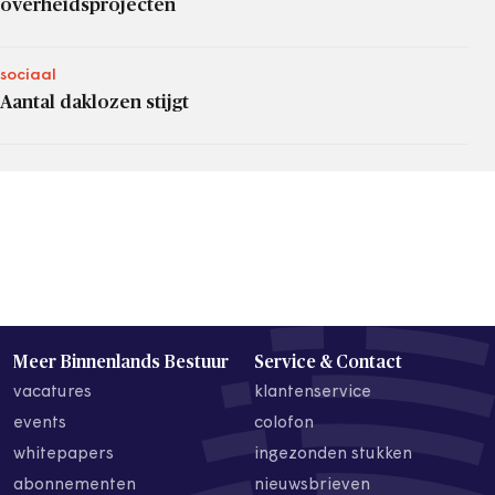
overheidsprojecten
sociaal
Aantal daklozen stijgt
Meer Binnenlands Bestuur
Service & Contact
vacatures
klantenservice
events
colofon
whitepapers
ingezonden stukken
abonnementen
nieuwsbrieven