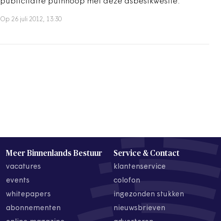
publicitaire puinhoop met deze asbestkwestie.
Op 26 juli 2012, 13:30
Meer Binnenlands Bestuur
Service & Contact
vacatures
klantenservice
events
colofon
whitepapers
ingezonden stukken
abonnementen
nieuwsbrieven