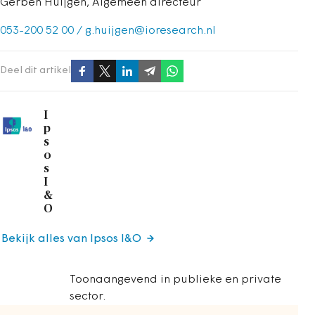
Gerben Huijgen, Algemeen directeur
053-200 52 00
/ g.huijgen@ioresearch.nl
Deel dit artikel
I
p
s
o
s
I
&
O
Bekijk alles van Ipsos I&O
Toonaangevend in publieke en private
sector.