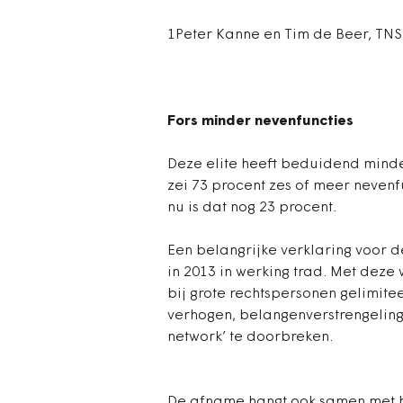
1Peter Kanne en Tim de Beer, TN
Fors minder nevenfuncties
Deze elite heeft beduidend minde
zei 73 procent zes of meer nevenf
nu is dat nog 23 procent.
Een belangrijke verklaring voor d
in 2013 in werking trad. Met deze 
bij grote rechtspersonen gelimitee
verhogen, belangenverstrengelin
network’ te doorbreken.
De afname hangt ook samen met he