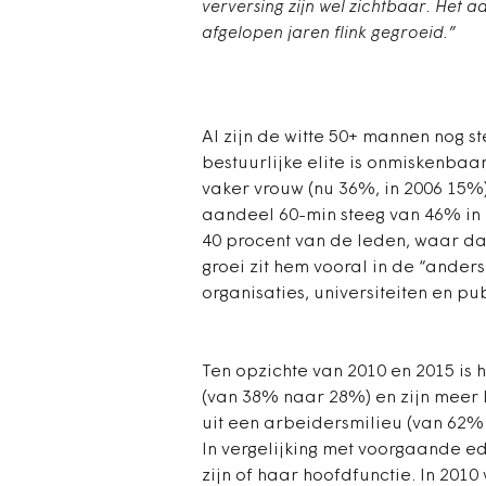
verversing zijn wel zichtbaar. Het a
afgelopen jaren flink gegroeid.”
Al zijn de witte 50+ mannen nog s
bestuurlijke elite is onmiskenbaa
vaker vrouw (nu 36%, in 2006 15%
aandeel 60-min steeg van 46% in 
40 procent van de leden, waar dat
groei zit hem vooral in de “ander
organisaties, universiteiten en pu
Ten opzichte van 2010 en 2015 is
(van 38% naar 28%) en zijn meer 
uit een arbeidersmilieu (van 62%
In vergelijking met voorgaande edi
zijn of haar hoofdfunctie. In 2010