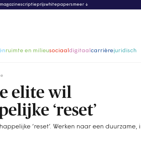
 magazine
scriptieprijs
whitepapers
meer
ën
ruimte en milieu
sociaal
digitaal
carrière
juridisch
ge
e elite wil
lijke ‘reset’
schappelijke ‘reset’. Werken naar een duurzame, 