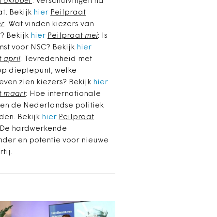
t
oktober
. Verschuivingen na
t. Bekijk
hier
Peilpraat
er
: Wat vinden kiezers van
n? Bekijk
hier
Peilpraat
mei
: Is
mst voor NSC? Bekijk
hier
t
april
: Tevredenheid met
op dieptepunt, welke
even zien kiezers? Bekijk
hier
t
maart
: Hoe internationale
en de Nederlandse politiek
den. Bekijk
hier
Peilpraat
 De hardwerkende
der en potentie voor nieuwe
rtij.