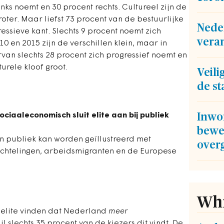
nks noemt en 30 procent rechts. Cultureel zijn de
roter. Maar liefst 73 procent van de bestuurlijke
Nede
ressieve kant. Slechts 9 procent noemt zich
veran
0 en 2015 zijn de verschillen klein, maar in
rvan slechts 28 procent zich progressief noemt en
turele kloof groot.
Veili
de st
sociaaleconomisch sluit elite aan bij publiek
Inwo
bewe
 en publiek kan worden geïllustreerd met
over
uchtelingen, arbeidsmigranten en de Europese
Whi
 elite vinden dat Nederland
meer
 slechts 35 procent van de kiezers dit vindt. De