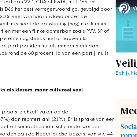
gelinkt aan VVD, CDA of PvdA, met D66 en
 is D66 het best vertegenwoordigd, gevolgd door
 2006 veel van haar invloed onder de
enLinks heeft de aansluiting (nog) niet kunnen
ijen met een flinke achterban zoals PVV, SP of
jke elite nog steeds niet of nauwelijks
 de partijbanden nu iets minder sterk dan
as rond de 60 procent lid van een partij, nu is
Veil
Bekijk hi
nks als kiezers, maar cultureel veel
Mee
 plaatst zichzelf vaker op de
7%) dan rechterflank (21%). Er is sprake van een
Socia
at betreft sociaaleconomische onderwerpen.
geworden dan de Nederlandse kiezers, van wie 44
coron