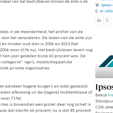
andeel van het bedrijfsleven binnen de elite is de
W:
Ipsos
E:
nl-inf
teeds in de meerderheid, het profiel van de
r aan het veranderen. De leden van de elite zijn
) en minder oud dan in 2006 en 2010 (het
2006 naar 61% nu). Het bedrijfsleven levert nog
 tien jaar geleden bijna 60 procent was. De
s-categorie”: ngo’s, maatschappelijke
bliek-private organisaties.
Ipso
 het aandeel hogere burgerij en adel gedaald
leden afkomstig uit de (lagere) middenklasse of
Bekijk
hi
 naar 71%).
Standpun
ties is bovendien een groter deel nog actief in
CDA zetel
 was dat slechts 66 procent, nu is dat 85 procent.