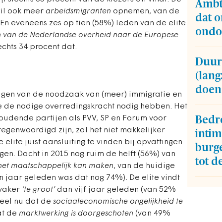
Ambt
wil ook meer
arbeidsmigranten
opnemen, van de
dat 
. En eveneens zes op tien (58%) leden van de elite
ondo
van de Nederlandse overheid naar de Europese
echts 34 procent dat.
Duur
(lan
doen
tuigen van de noodzaak van (meer) immigratie en
ze de nodige overredingskracht nodig hebben. Het
oudende partijen als PVV, SP en Forum voor
Bedr
tegenwoordigd zijn, zal het niet makkelijker
intim
elite juist aansluiting te vinden bij opvattingen
burge
gen. Dacht in 2015 nog ruim de helft (56%) van
tot d
het maatschappelijk kan maken
, van de huidige
en jaar geleden was dat nog 74%). De elite vindt
vaker
‘te groot’
dan vijf jaar geleden (van 52%
deel nu dat de
sociaaleconomische ongelijkheid te
at de
marktwerking is doorgeschoten
(van 49%