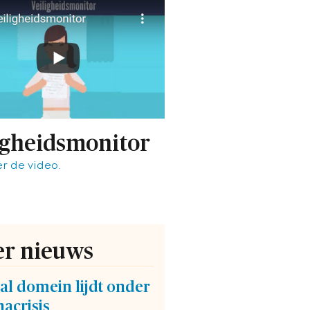
igheidsmonitor
er de video.
r nieuws
al domein lijdt onder
acrisis