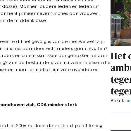
klasse). Mannen, oudere leden en leden uit
anzienlijk meer nevenfuncties dan vrouwen,
 uit de middenklasse.
oeverre dit het gevolg is van de nieuwe wet: zijn
un functies daardoor echt anders gaan invullen?
Het 
urders en commissarissen aangetrokken, al dan
ing? Zijn de bestuurders van nu vaker mensen die
ambt
iseren, maar er niet al hun vrije avonden en
tege
tege
Bekijk
hi
 handhaven zich, CDA minder sterk
derd. In 2006 bestond de bestuurlijke elite nog