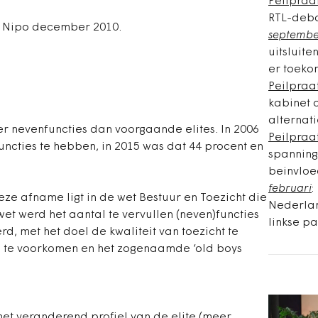
Peilpraa
RTL-deba
S Nipo december 2010.
septemb
uitsluite
er toeko
Peilpraa
kabinet 
alternati
r nevenfuncties dan voorgaande elites. In 2006
Peilpraa
uncties te hebben, in 2015 was dat 44 procent en
spanning
beinvloe
februari
:
eze afname ligt in de wet Bestuur en Toezicht die
Nederlan
wet werd het aantal te vervullen (neven)functies
linkse pa
rd, met het doel de kwaliteit van toezicht te
g te voorkomen en het zogenaamde ‘old boys
t veranderend profiel van de elite (meer