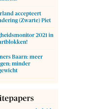
rland accepteert
dering (Zwarte) Piet
gheidsmonitor 2021 in
artblokken!
ners Baarn: meer
gen; minder
gewicht
tepapers