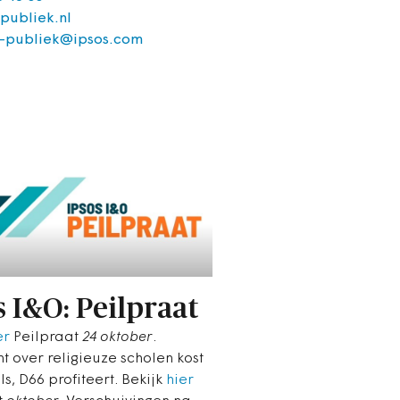
-publiek.nl
o-publiek@ipsos.com
s I&O: Peilpraat
er
Peilpraat
24 oktober
.
t over religieuze scholen kost
s, D66 profiteert. Bekijk
hier