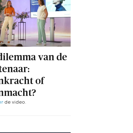
dilemma van de
enaar:
nkracht of
nmacht?
er
de video.