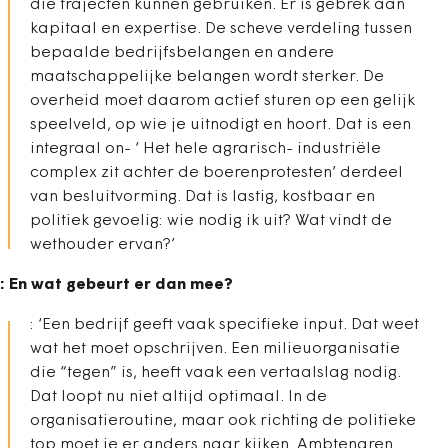
die trajecten kunnen gebruiken. Er is gebrek aan
kapitaal en expertise. De scheve verdeling tussen
bepaalde bedrijfsbelangen en andere
maatschappelijke belangen wordt sterker. De
overheid moet daarom actief sturen op een gelijk
speelveld, op wie je uitnodigt en hoort. Dat is een
integraal on- ‘ Het hele agrarisch- industriële
complex zit achter de boerenprotesten’ derdeel
van besluitvorming. Dat is lastig, kostbaar en
politiek gevoelig: wie nodig ik uit? Wat vindt de
wethouder ervan?’
: En wat gebeurt er dan mee?
: ‘Een bedrijf geeft vaak specifieke input. Dat weet
wat het moet opschrijven. Een milieuorganisatie
die “tegen” is, heeft vaak een vertaalslag nodig.
Dat loopt nu niet altijd optimaal. In de
organisatieroutine, maar ook richting de politieke
top moet je er anders naar kijken. Ambtenaren