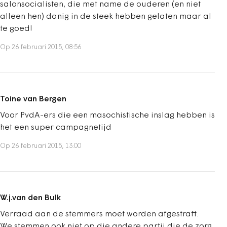
salonsocialisten, die met name de ouderen (en niet
alleen hen) danig in de steek hebben gelaten maar al
te goed!
Op 26 februari 2015, 08:56
Toine van Bergen
Voor PvdA-ers die een masochistische inslag hebben is
het een super campagnetijd
Op 26 februari 2015, 13:00
W.j.van den Bulk
Verraad aan de stemmers moet worden afgestraft.
We stemmen ook niet op die andere partij die de zorg