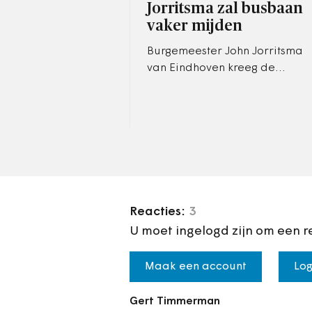
Jorritsma zal busbaan
vaker mijden
Burgemeester John Jorritsma
van Eindhoven kreeg de
afgelopen dagen veel kritiek
over zich heen, en trekt zich
die aan. Hij belooft minder…
Reacties:
3
U moet ingelogd zijn om een r
Maak een account
Log
Gert Timmerman