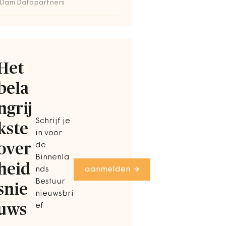
 Dam Datapartners
Het
bela
ngrij
Schrijf je
kste
in voor
over
de
Binnenla
heid
nds
aanmelden
Bestuur
snie
nieuwsbri
uws
ef