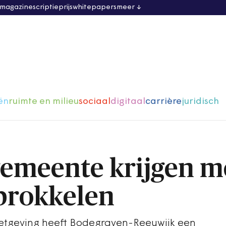
 magazine
scriptieprijs
whitepapers
meer
ën
ruimte en milieu
sociaal
digitaal
carrière
juridisch
emeente krijgen m
 brokkelen
etgeving heeft Bodegraven-Reeuwijk een