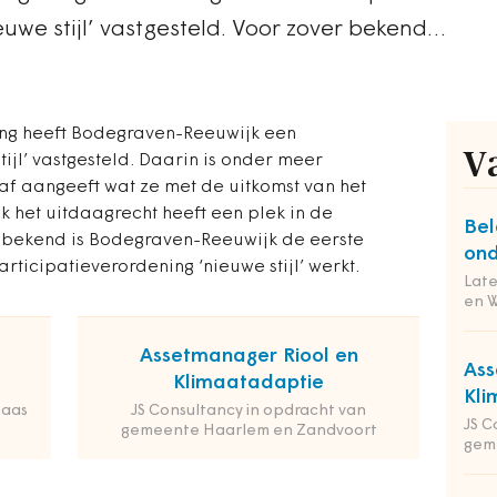
euwe stijl’ vastgesteld. Voor zover bekend…
ng heeft Bodegraven-Reeuwijk een
V
ijl’ vastgesteld. Daarin is onder meer
f aangeeft wat ze met de uitkomst van het
 het uitdaagrecht heeft een plek in de
Bel
r bekend is Bodegraven-Reeuwijk de eerste
ond
ticipatieverordening ‘nieuwe stijl’ werkt.
Lat
en 
Assetmanager Riool en
Ass
Klimaatadaptie
Kli
Maas
JS Consultancy in opdracht van
JS C
gemeente Haarlem en Zandvoort
gem