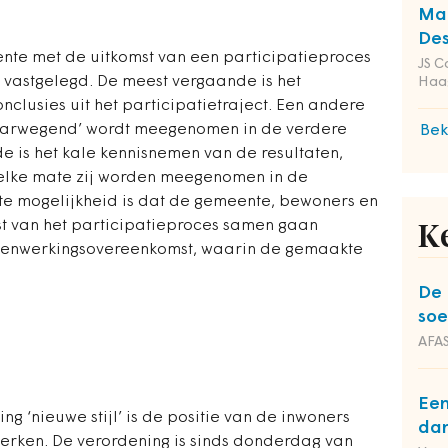
Man
Des
ente met de uitkomst van een participatieproces
JS C
g vastgelegd. De meest vergaande is het
Haa
lusies uit het participatietraject. Een andere
zwaarwegend’ wordt meegenomen in de verdere
Bek
de is het kale kennisnemen van de resultaten,
welke mate zij worden meegenomen in de
ste mogelijkheid is dat de gemeente, bewoners en
st van het participatieproces samen gaan
K
menwerkingsovereenkomst, waarin de gemaakte
De 
soe
AFAS
Een
g ‘nieuwe stijl’ is de positie van de inwoners
dan
erken. De verordening is sinds donderdag van