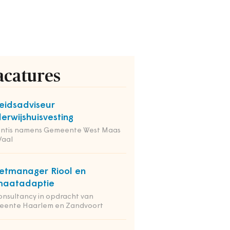
acatures
eidsadviseur
erwijshuisvesting
entis namens Gemeente West Maas
Waal
etmanager Riool en
maatadaptie
onsultancy in opdracht van
eente Haarlem en Zandvoort