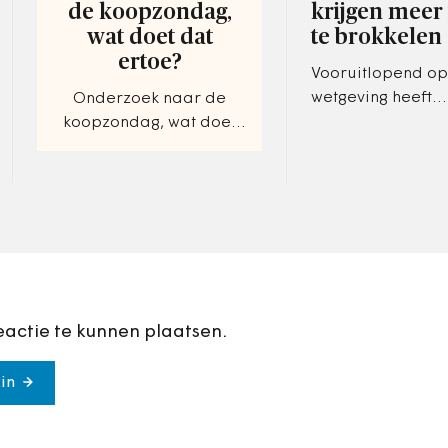
de koopzondag,
krijgen meer
wat doet dat
te brokkelen
ertoe?
Vooruitlopend o
wetgeving heeft
Onderzoek naar de
Bodegraven-Reeu
koopzondag, wat doet
participatievero
dat ertoe? Laveren
‘nieuwe stijl’ vast
tussen mogelijke
Voor zover beke
belangentegenstellingen
eactie te kunnen plaatsen.
in