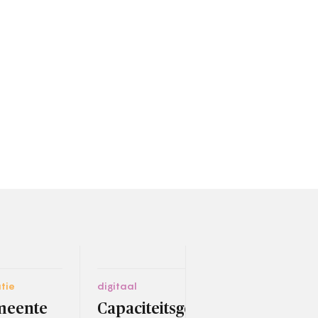
tie
digitaal
ruimt
meente
Capaciteitsgebrek
Ams