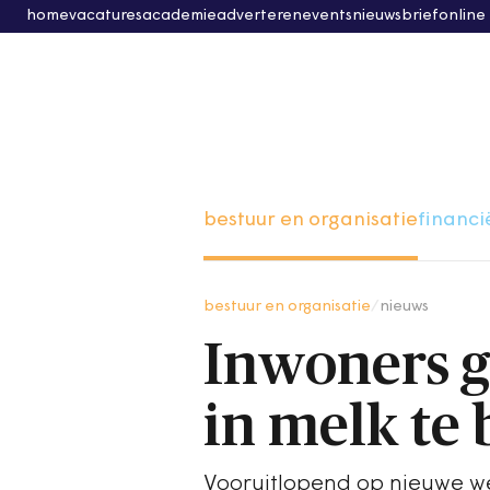
home
vacatures
academie
adverteren
events
nieuwsbrief
online
bestuur en organisatie
financi
bestuur en organisatie
/
nieuws
Inwoners g
in melk te
Vooruitlopend op nieuwe w