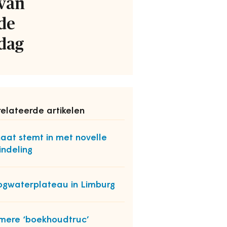
van
de
dag
elateerde artikelen
aat stemt in met novelle
indeling
gwaterplateau in Limburg
mere ‘boekhoudtruc’