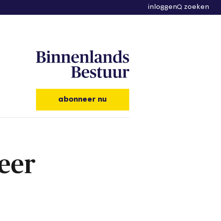
inloggen
zoeken
abonneer nu
eer