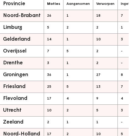
Provincie
Moties
Aangenomen
Verworpen
Ingetro
Noord-Brabant
26
1
18
7
Limburg
5
2
2
1
Gelderland
14
1
10
3
Overijssel
7
5
2
-
Drenthe
3
1
2
-
Groningen
36
1
27
8
Friesland
25
5
13
7
Flevoland
17
4
9
4
Utrecht
10
2
5
3
Zeeland
2
1
1
-
Noord-Holland
17
2
10
5