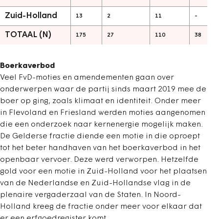
Zuid-Holland
13
2
11
-
TOTAAL (N)
175
27
110
38
Boerkaverbod
Veel FvD-moties en amendementen gaan over
onderwerpen waar de partij sinds maart 2019 mee de
boer op ging, zoals klimaat en identiteit. Onder meer
in Flevoland en Friesland werden moties aangenomen
die een onderzoek naar kernenergie mogelijk maken.
De Gelderse fractie diende een motie in die oproept
tot het beter handhaven van het boerkaverbod in het
openbaar vervoer. Deze werd verworpen. Hetzelfde
gold voor een motie in Zuid-Holland voor het plaatsen
van de Nederlandse en Zuid-Hollandse vlag in de
plenaire vergaderzaal van de Staten. In Noord-
Holland kreeg de fractie onder meer voor elkaar dat
er een erfgoedregister komt.