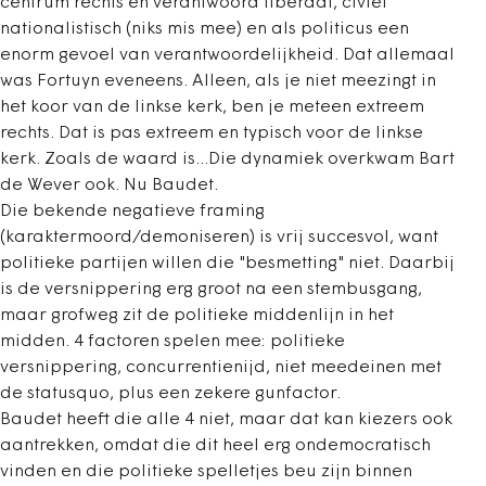
centrum rechts en verantwoord liberaal, civiel
nationalistisch (niks mis mee) en als politicus een
enorm gevoel van verantwoordelijkheid. Dat allemaal
was Fortuyn eveneens. Alleen, als je niet meezingt in
het koor van de linkse kerk, ben je meteen extreem
rechts. Dat is pas extreem en typisch voor de linkse
kerk. Zoals de waard is...Die dynamiek overkwam Bart
de Wever ook. Nu Baudet.
Die bekende negatieve framing
(karaktermoord/demoniseren) is vrij succesvol, want
politieke partijen willen die "besmetting" niet. Daarbij
is de versnippering erg groot na een stembusgang,
maar grofweg zit de politieke middenlijn in het
midden. 4 factoren spelen mee: politieke
versnippering, concurrentienijd, niet meedeinen met
de statusquo, plus een zekere gunfactor.
Baudet heeft die alle 4 niet, maar dat kan kiezers ook
aantrekken, omdat die dit heel erg ondemocratisch
vinden en die politieke spelletjes beu zijn binnen