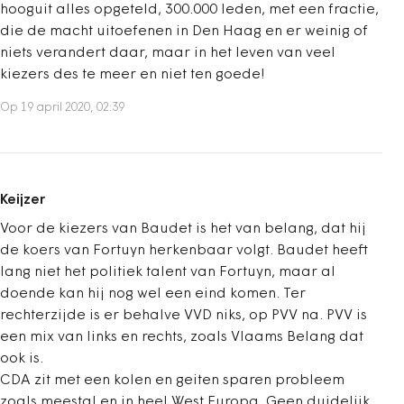
hooguit alles opgeteld, 300.000 leden, met een fractie,
die de macht uitoefenen in Den Haag en er weinig of
niets verandert daar, maar in het leven van veel
kiezers des te meer en niet ten goede!
Op 19 april 2020, 02:39
Keijzer
Voor de kiezers van Baudet is het van belang, dat hij
de koers van Fortuyn herkenbaar volgt. Baudet heeft
lang niet het politiek talent van Fortuyn, maar al
doende kan hij nog wel een eind komen. Ter
rechterzijde is er behalve VVD niks, op PVV na. PVV is
een mix van links en rechts, zoals Vlaams Belang dat
ook is.
CDA zit met een kolen en geiten sparen probleem
zoals meestal en in heel West Europa. Geen duidelijk