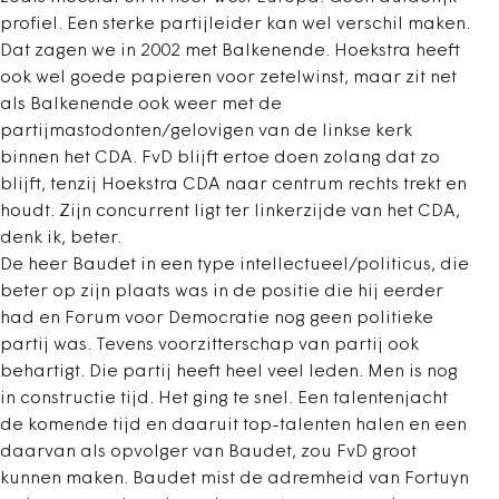
profiel. Een sterke partijleider kan wel verschil maken.
Dat zagen we in 2002 met Balkenende. Hoekstra heeft
ook wel goede papieren voor zetelwinst, maar zit net
als Balkenende ook weer met de
partijmastodonten/gelovigen van de linkse kerk
binnen het CDA. FvD blijft ertoe doen zolang dat zo
blijft, tenzij Hoekstra CDA naar centrum rechts trekt en
houdt. Zijn concurrent ligt ter linkerzijde van het CDA,
denk ik, beter.
De heer Baudet in een type intellectueel/politicus, die
beter op zijn plaats was in de positie die hij eerder
had en Forum voor Democratie nog geen politieke
partij was. Tevens voorzitterschap van partij ook
behartigt. Die partij heeft heel veel leden. Men is nog
in constructie tijd. Het ging te snel. Een talentenjacht
de komende tijd en daaruit top-talenten halen en een
daarvan als opvolger van Baudet, zou FvD groot
kunnen maken. Baudet mist de adremheid van Fortuyn