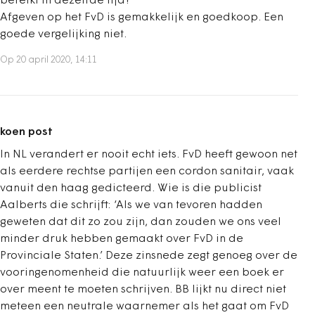
bereikt in dezelfde tijd?
Afgeven op het FvD is gemakkelijk en goedkoop. Een
goede vergelijking niet.
Op 20 april 2020, 14:11
koen post
In NL verandert er nooit echt iets. FvD heeft gewoon net
als eerdere rechtse partijen een cordon sanitair, vaak
vanuit den haag gedicteerd. Wie is die publicist
Aalberts die schrijft: ‘Als we van tevoren hadden
geweten dat dit zo zou zijn, dan zouden we ons veel
minder druk hebben gemaakt over FvD in de
Provinciale Staten.’ Deze zinsnede zegt genoeg over de
vooringenomenheid die natuurlijk weer een boek er
over meent te moeten schrijven. BB lijkt nu direct niet
meteen een neutrale waarnemer als het gaat om FvD