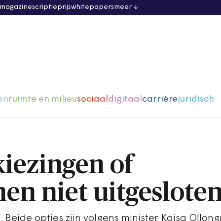
 magazine
scriptieprijs
whitepapers
meer
ën
ruimte en milieu
sociaal
digitaal
carrière
juridisch
kiezingen of
en niet uitgeslote
. Beide opties zijn volgens minister Kajsa Ollon