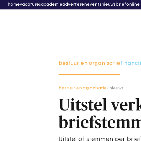
home
vacatures
academie
adverteren
events
nieuwsbrief
online
bestuur en organisatie
financi
bestuur en organisatie
/
nieuws
Uitstel ver
briefstemm
Uitstel of stemmen per brief