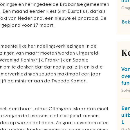
uur
roningse en heringedeelde Brabantse gemeenten
Omg
Een maand eerder kiest Sint-Eustatius, dat als
aakt van Nederland, een nieuwe eilandraad. De
Bek
 gepland voor 17 maart.
 gemeentelijke herindelingsverkiezingen in de
K
zingen van maart moeten worden uitgesteld,
Verenigd Koninkrijk, Frankrijk en Spanje
 om te denken dat dat nodig zal zijn en is die
Van
 Kamerverkiezingen zouden maximaal een jaar
ove
ijft de minister aan de Tweede Kamer.
fun
Solv
Een
tisch denkbaar', aldus Ollongren. Maar dan moet
uit
e zorgen dat mensen in alle vrijheid kunnen
1
den op wie ze dat doen. Ze gaat uitwerken of en
Go 