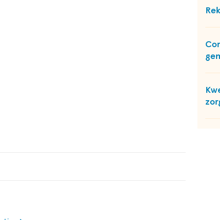
Rek
Cor
gem
Kwe
zor