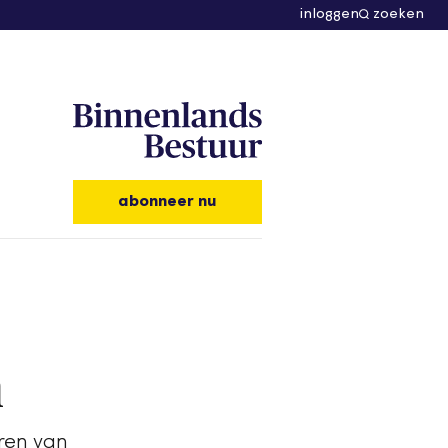
inloggen
zoeken
abonneer nu
n
gren van