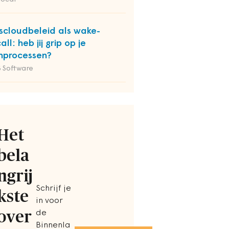
kscloudbeleid als wake-
all: heb jij grip op je
nprocessen?
 Software
Het
bela
ngrij
Schrijf je
kste
in voor
over
de
Binnenla