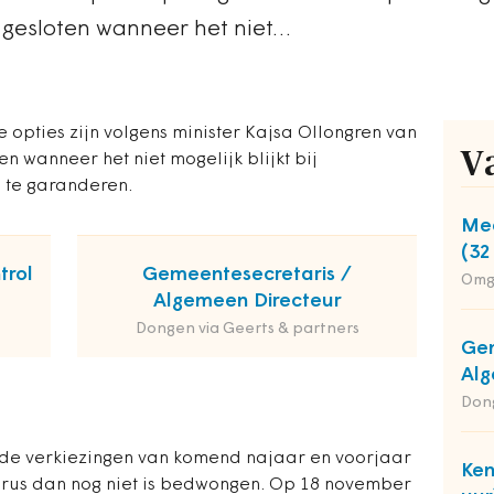
tgesloten wanneer het niet…
e opties zijn volgens minister Kajsa Ollongren van
V
n wanneer het niet mogelijk blijkt bij
d te garanderen.
Med
(32
trol
Gemeentesecretaris /
Omg
Algemeen Directeur
Dongen via Geerts & partners
Gem
Alg
Dong
 de verkiezingen van komend najaar en voorjaar
Ken
irus dan nog niet is bedwongen. Op 18 november