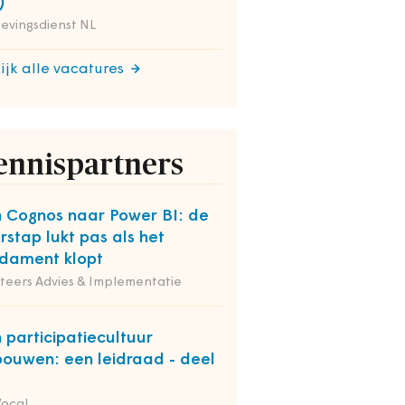
)
evingsdienst NL
ijk alle vacatures
ennispartners
 Cognos naar Power BI: de
rstap lukt pas als het
dament klopt
iteers Advies & Implementatie
 participatiecultuur
bouwen: een leidraad - deel
Vocal