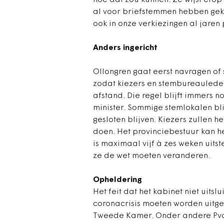
hoe dat zou kunnen. Ze wijst er
al voor briefstemmen hebben gek
ook in onze verkiezingen al jaren 
Anders ingericht
Ollongren gaat eerst navragen of
zodat kiezers en stembureaulede
afstand. Die regel blijft immers no
minister. Sommige stemlokalen bl
gesloten blijven. Kiezers zullen
doen. Het provinciebestuur kan h
is maximaal vijf à zes weken uitstel
ze de wet moeten veranderen.
Opheldering
Het feit dat het kabinet niet uit
coronacrisis moeten worden uitges
Tweede Kamer. Onder andere PvdA