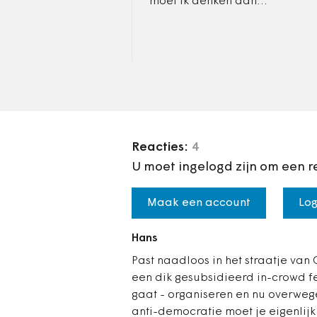
moet ik denken aan
badplaats Amity Island uit
de film Jaws.
Onafhankelijksdag komt
eraan en bewoners en…
Reacties:
4
U moet ingelogd zijn om een r
Maak een account
Log
Hans
Past naadloos in het straatje van
een dik gesubsidieerd in-crowd f
gaat - organiseren en nu overwege
anti-democratie moet je eigenlijk