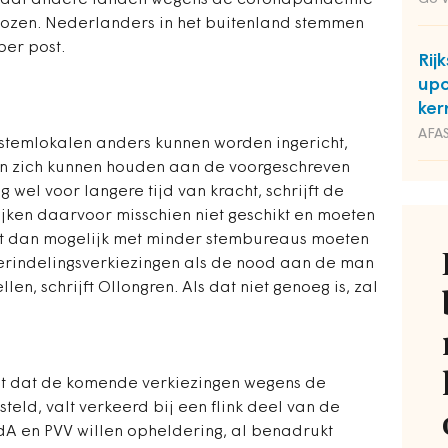
op dat andere landen wegens de coronapandemie
ozen. Nederlanders in het buitenland stemmen
per post.
Rij
upc
ker
AFAS
 stemlokalen anders kunnen worden ingericht,
n zich kunnen houden aan de voorgeschreven
g wel voor langere tijd van kracht, schrijft de
ijken daarvoor misschien niet geschikt en moeten
 het dan mogelijk met minder stembureaus moeten
erindelingsverkiezingen als de nood aan de man
len, schrijft Ollongren. Als dat niet genoeg is, zal
sluit dat de komende verkiezingen wegens de
teld, valt verkeerd bij een flink deel van de
 en PVV willen opheldering, al benadrukt