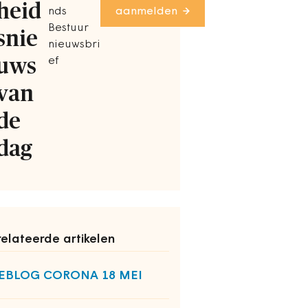
heid
nds
aanmelden
Bestuur
snie
nieuwsbri
uws
ef
van
de
dag
elateerde artikelen
VEBLOG CORONA 18 MEI