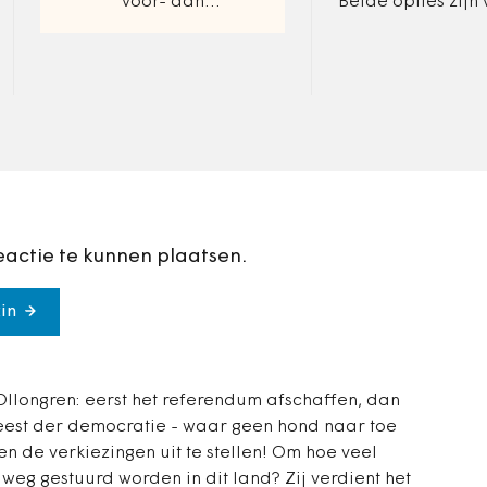
voor- dan
Beide opties zijn
tegenstanders. Wat is
minister Kajsa Ol
een ‘basisinkomen’?
Binnenlandse Zak
uitgesloten wanne
niet…
eactie te kunnen plaatsen.
in
 Ollongren: eerst het referendum afschaffen, dan
eest der democratie - waar geen hond naar toe
n de verkiezingen uit te stellen! Om hoe veel
 weg gestuurd worden in dit land? Zij verdient het