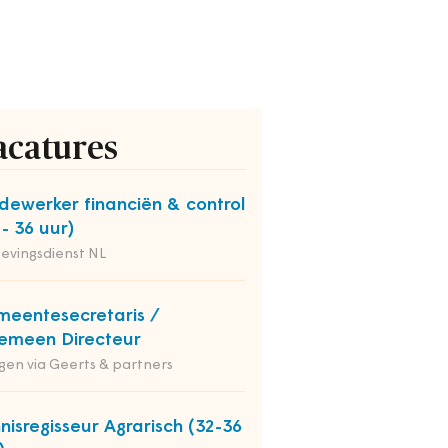
acatures
ewerker financiën & control
 - 36 uur)
evingsdienst NL
eentesecretaris /
emeen Directeur
en via Geerts & partners
nisregisseur Agrarisch (32-36