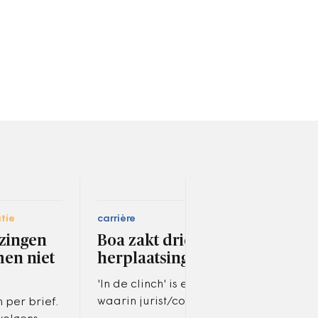
tie
carrière
carri
ezingen
Boa zakt drie keer,
We
men niet
herplaatsing dreigt
br
ant
'In de clinch' is een rubriek
ter
waarin jurist/columnist
 per brief.