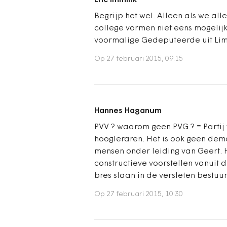
Eric Immink
Begrijp het wel. Alleen als we all
college vormen niet eens mogelij
voormalige Gedeputeerde uit Li
Op 27 februari 2015, 09:15
Hannes Haganum
PVV ? waarom geen PVG ? = Partij 
hoogleraren. Het is ook geen demo
mensen onder leiding van Geert. 
constructieve voorstellen vanuit d
bres slaan in de versleten bestuu
Op 27 februari 2015, 10:30