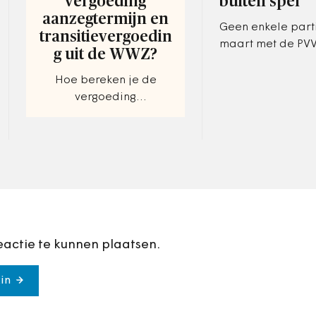
vergoeding
buiten spel
aanzegtermijn en
Geen enkele parti
transitievergoedin
maart met de PVV
g uit de WWZ?
college van Ged
Staten vormen, zo 
Hoe bereken je de
onderzoek onder
vergoeding
raadsleden.…
aanzegtermijn en
transitievergoeding uit
de WWZ?
eactie te kunnen plaatsen.
in