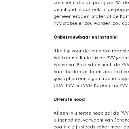
commotie die de partij van Wilder
de inhoud, maar ook ‘in de poppet
gemeenteraden, Staten of de Kamer
PVV stabieler zou worden, zou co
Onbetrouwbaar en instabiel
‘Het ligt voor de hand dat raadsl
het kabinet Rutte I is de PVV geen
Fennema. Bovendien heeft de PVV 
haar beste kant laten zien. In div
gestapt en een eigen fractie bego
CDA, PVV en VVD. Kortom: de PVV i
Uiterste nood
Alleen in uiterste nood zal de P
uitgenodigd, verwacht Van Schen
coalitie zijn steeds vaker meer p