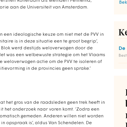
versiteit Rotterdam als Meindert Fennema,
Bek
eorie aan de Universiteit van Amsterdam.
K
n een ideologische keuze om niet met de PVV in
taire is in deze situatie een te groot begrip’,
s Blok werd destijds weloverwogen door de
De 
 Het was een welbewuste strategie om het Vlaams
Bes
jke weloverwogen actie om de PVV te isoleren of
itievorming in de provincies geen sprake.’
t het gros van de raadsleden geen trek heeft in
it het onderzoek naar voren komt. ‘Zodra een
automatisch gemeden. Anderen willen niet worden
 in opspraak is’, aldus Van Schendelen. De