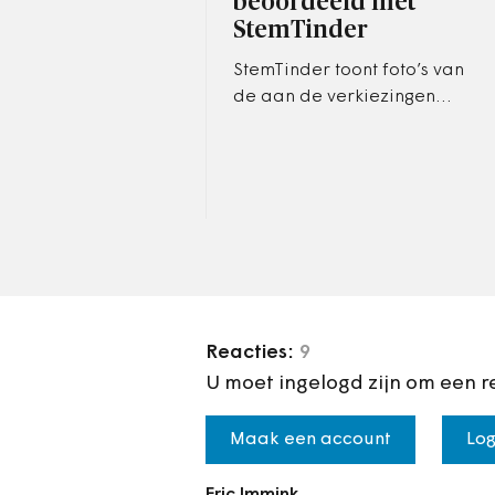
beoordeeld met
StemTinder
StemTinder toont foto’s van
de aan de verkiezingen
deelnemende politici en de
gebruikers bepaalt
vervolgens of hij een goed
gevoel bij…
Reacties:
9
U moet ingelogd zijn om een r
Maak een account
Log