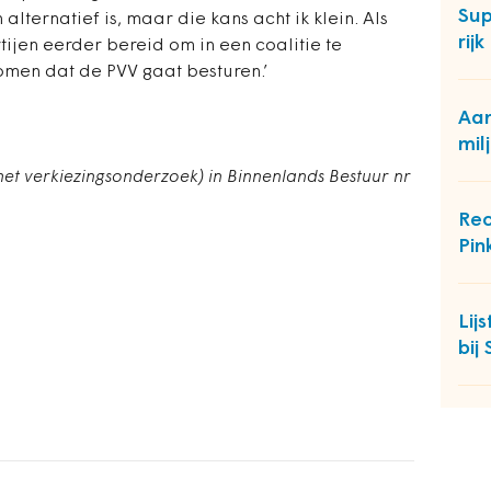
Sup
alternatief is, maar die kans acht ik klein. Als
rijk
tijen eerder bereid om in een coalitie te
omen dat de PVV gaat besturen.’
Aan
mil
 het verkiezingsonderzoek) in Binnenlands Bestuur nr
Rec
Pin
Lij
bij