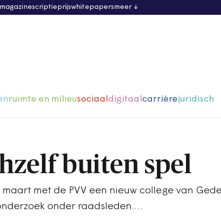
 magazine
scriptieprijs
whitepapers
meer
ën
ruimte en milieu
sociaal
digitaal
carrière
juridisch
hzelf buiten spel
18 maart met de PVV een nieuw college van Ged
t onderzoek onder raadsleden.…