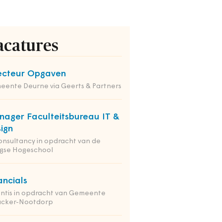
acatures
ecteur Opgaven
ente Deurne via Geerts & Partners
ager Faculteitsbureau IT &
ign
onsultancy in opdracht van de
gse Hogeschool
ancials
ntis in opdracht van Gemeente
nacker-Nootdorp