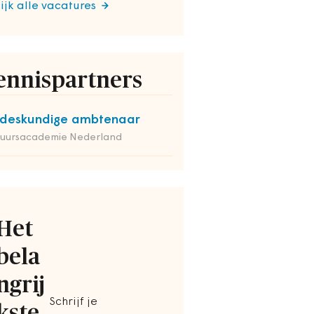
ijk alle vacatures
ennispartners
deskundige ambtenaar
tuursacademie Nederland
Het
bela
ngrij
Schrijf je
kste