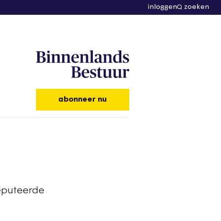
inloggen
zoeken
abonneer nu
eputeerde