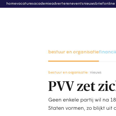
home
vacatures
academie
adverteren
events
nieuwsbrief
online
bestuur en organisatie
financi
bestuur en organisatie
/
nieuws
PVV zet zic
Geen enkele partij wil na 
Staten vormen, zo blijkt ui