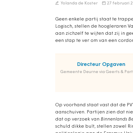
Yolanda de Koster
27 februari 
Geen enkele partij staat te trapp
Logisch, stellen de hoogleraren V
aan zichzelf te wijten dat zij in 
een stap te ver om van een cordon
Directeur Opgaven
Gemeente Deurne via Geerts & Part
Op voorhand staat vast dat de PVV
aanschuiven. Partijen zien dat niet 
dat op verzoek van
Binnenlands B
schuld dikke bult, stellen zowel 