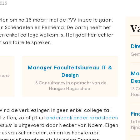
2015
elen om na 18 maart met de PVV in zee te gaan.
V
an Schendelen en Fennema. De partij heeft het
geen enkel college welkom is. Het gaat hen echter
 sanitaire te spreken.
Dir
Geme
Manager Faculteitsbureau IT &
Man
Design
ners
Des
JS Consultancy in opdracht van de
Haagse Hogeschool
JS C
Haa
 na de verkiezingen in geen enkel college zal
Fin
zitten, zo blijkt uit
onderzoek onder raadsleden
Late
estuur
is uitgevoerd door Necker van Naem. Eigen
Pij
Rinus van Schendelen, emeritus hoogleraar