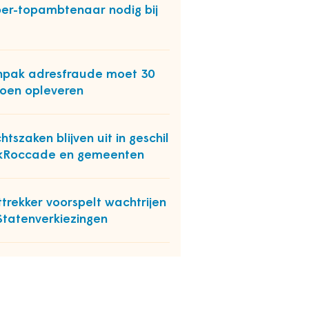
er-topambtenaar nodig bij
pak adresfraude moet 30
joen opleveren
htszaken blijven uit in geschil
kRoccade en gemeenten
sttrekker voorspelt wachtrijen
 Statenverkiezingen