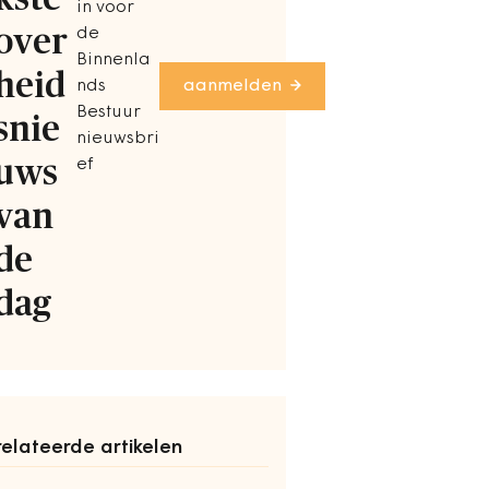
in voor
over
de
Binnenla
heid
nds
aanmelden
Bestuur
snie
nieuwsbri
uws
ef
van
de
dag
elateerde artikelen