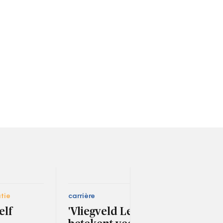
tie
carrière
socia
elf
'Vliegveld Lelystad
Arb