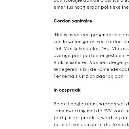
politicologie aan de Erasmus Uni
emeritus hoogleraar politieke th
Cordon sanitaire
‘Het is meer een pragmatische da
zee te willen gaan. Een cordon sani
stelt Van Schendelen. ‘Het Vlaam
overige partijen buitengesloten.
Blok te isoleren. Van een dergeli
te negeren is bij de komende coal
Fennema sluit zich daarbij aan.
In opspraak
Beide hoogleraren snappen wel da
samenwerking met de PVV, zoals u
partij in opspraak is, wordt zij 
besmet met een partij die te vaak