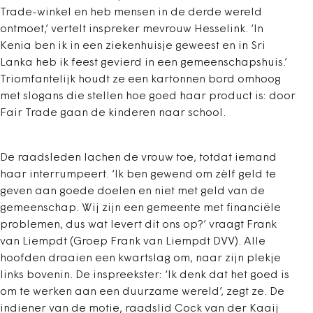
Trade-winkel en heb mensen in de derde wereld
ontmoet,’ vertelt inspreker mevrouw Hesselink. ‘In
Kenia ben ik in een ziekenhuisje geweest en in Sri
Lanka heb ik feest gevierd in een gemeenschapshuis.’
Triomfantelijk houdt ze een kartonnen bord omhoog
met slogans die stellen hoe goed haar product is: door
Fair Trade gaan de kinderen naar school.
De raadsleden lachen de vrouw toe, totdat iemand
haar interrumpeert. ‘Ik ben gewend om zèlf geld te
geven aan goede doelen en niet met geld van de
gemeenschap. Wij zijn een gemeente met financiële
problemen, dus wat levert dit ons op?’ vraagt Frank
van Liempdt (Groep Frank van Liempdt DVV). Alle
hoofden draaien een kwartslag om, naar zijn plekje
links bovenin. De inspreekster: ‘Ik denk dat het goed is
om te werken aan een duurzame wereld’, zegt ze. De
indiener van de motie, raadslid Cock van der Kaaij