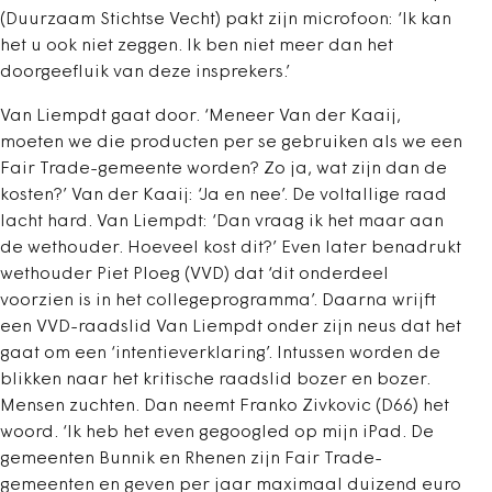
(Duurzaam Stichtse Vecht) pakt zijn microfoon: ‘Ik kan
het u ook niet zeggen. Ik ben niet meer dan het
doorgeefluik van deze insprekers.’
Van Liempdt gaat door. ‘Meneer Van der Kaaij,
moeten we die producten per se gebruiken als we een
Fair Trade-gemeente worden? Zo ja, wat zijn dan de
kosten?’ Van der Kaaij: ‘Ja en nee’. De voltallige raad
lacht hard. Van Liempdt: ‘Dan vraag ik het maar aan
de wethouder. Hoeveel kost dit?’ Even later benadrukt
wethouder Piet Ploeg (VVD) dat ‘dit onderdeel
voorzien is in het collegeprogramma’. Daarna wrijft
een VVD-raadslid Van Liempdt onder zijn neus dat het
gaat om een ‘intentieverklaring’. Intussen worden de
blikken naar het kritische raadslid bozer en bozer.
Mensen zuchten. Dan neemt Franko Zivkovic (D66) het
woord. ‘Ik heb het even gegoogled op mijn iPad. De
gemeenten Bunnik en Rhenen zijn Fair Trade-
gemeenten en geven per jaar maximaal duizend euro