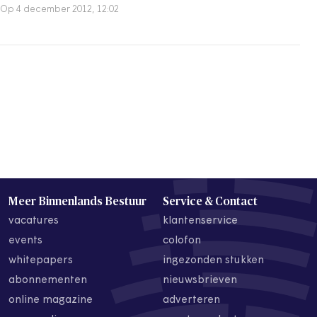
Op 4 december 2012, 12:02
Meer Binnenlands Bestuur
Service & Contact
vacatures
klantenservice
events
colofon
whitepapers
ingezonden stukken
abonnementen
nieuwsbrieven
online magazine
adverteren