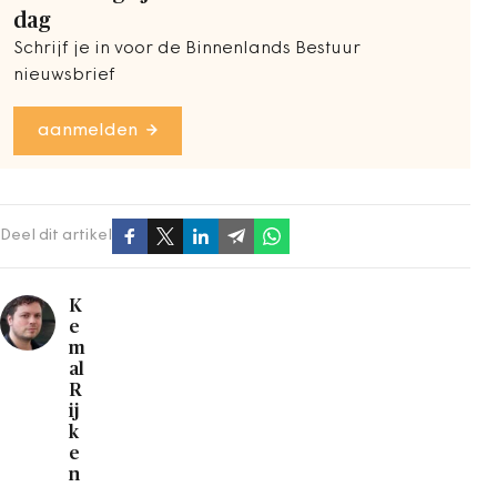
dag
Schrijf je in voor de Binnenlands Bestuur
nieuwsbrief
aanmelden
Deel dit artikel
K
e
m
al
R
ij
k
e
n