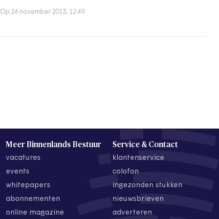
Op 26 november 2013, 12:49
Meer Binnenlands Bestuur
Service & Contact
vacatures
klantenservice
events
colofon
whitepapers
ingezonden stukken
abonnementen
nieuwsbrieven
online magazine
adverteren