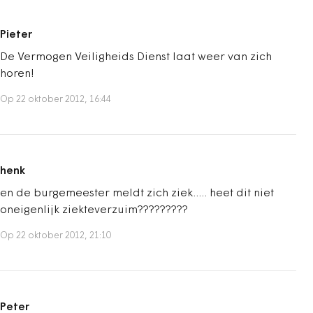
Pieter
De Vermogen Veiligheids Dienst laat weer van zich
horen!
Op 22 oktober 2012, 16:44
henk
en de burgemeester meldt zich ziek..... heet dit niet
oneigenlijk ziekteverzuim?????????
Op 22 oktober 2012, 21:10
Peter