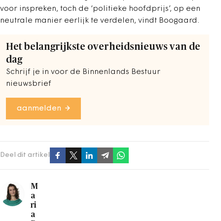
voor inspreken, toch de ‘politieke hoofdprijs’, op een
neutrale manier eerlijk te verdelen, vindt Boogaard.
Het belangrijkste overheidsnieuws van de
dag
Schrijf je in voor de Binnenlands Bestuur
nieuwsbrief
aanmelden
Deel dit artikel
M
a
ri
a