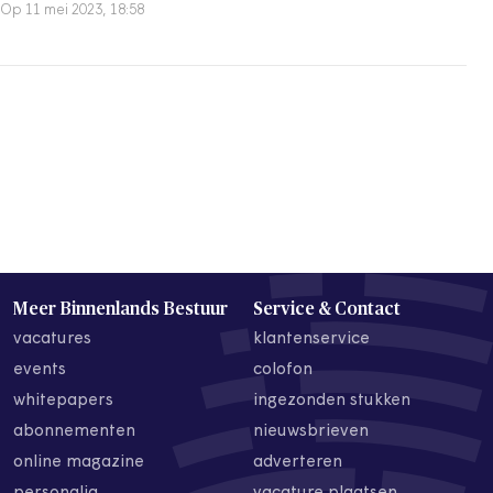
Op 11 mei 2023, 18:58
Meer Binnenlands Bestuur
Service & Contact
vacatures
klantenservice
events
colofon
whitepapers
ingezonden stukken
abonnementen
nieuwsbrieven
online magazine
adverteren