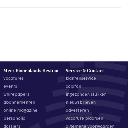
Meer Binnenlands Bestuur
Service & Contact
vacatures
klantenservice
events
colofon
whitepapers
ingezonden stukken
abonnementen
nieuwsbrieven
online magazine
adverteren
personalia
vacature plaatsen
dossiers
algemene voorwaarden