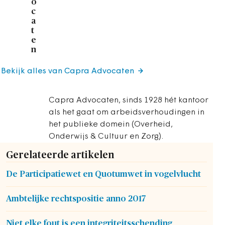
o
c
a
t
e
n
Bekijk alles van Capra Advocaten
Capra Advocaten, sinds 1928 hét kantoor
als het gaat om arbeidsverhoudingen in
het publieke domein (Overheid,
Onderwijs & Cultuur en Zorg).
Gerelateerde artikelen
De Participatiewet en Quotumwet in vogelvlucht
Ambtelijke rechtspositie anno 2017
Niet elke fout is een integriteitsschending