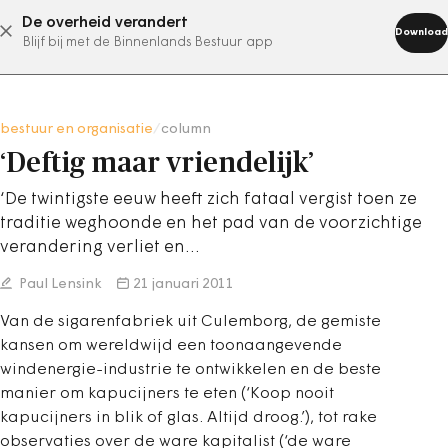
De overheid verandert
abonneer nu
Download
Blijf bij met de Binnenlands Bestuur app
bestuur en organisatie
/
column
‘Deftig maar vriendelijk’
‘De twintigste eeuw heeft zich fataal vergist toen ze
traditie weghoonde en het pad van de voorzichtige
verandering verliet en…
Paul Lensink
21 januari 2011
Van de sigarenfabriek uit Culemborg, de gemiste
kansen om wereldwijd een toonaangevende
windenergie-industrie te ontwikkelen en de beste
manier om kapucijners te eten (‘Koop nooit
kapucijners in blik of glas. Altijd droog.’), tot rake
observaties over de ware kapitalist (‘de ware