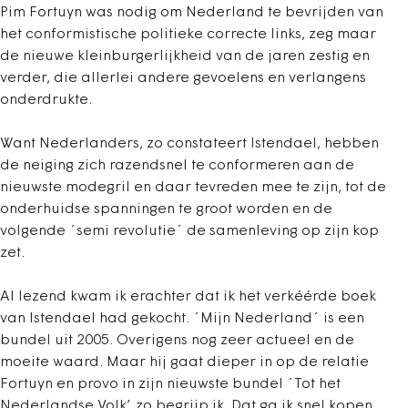
Pim Fortuyn was nodig om Nederland te bevrijden van
het conformistische politieke correcte links, zeg maar
de nieuwe kleinburgerlijkheid van de jaren zestig en
verder, die allerlei andere gevoelens en verlangens
onderdrukte.
Want Nederlanders, zo constateert Istendael, hebben
de neiging zich razendsnel te conformeren aan de
nieuwste modegril en daar tevreden mee te zijn, tot de
onderhuidse spanningen te groot worden en de
volgende ´semi revolutie´ de samenleving op zijn kop
zet.
Al lezend kwam ik erachter dat ik het verkéérde boek
van Istendael had gekocht. ´Mijn Nederland´ is een
bundel uit 2005. Overigens nog zeer actueel en de
moeite waard. Maar hij gaat dieper in op de relatie
Fortuyn en provo in zijn nieuwste bundel ´Tot het
Nederlandse Volk’, zo begrijp ik. Dat ga ik snel kopen