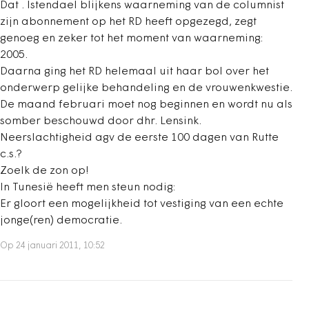
Dat . Istendael blijkens waarneming van de columnist
zijn abonnement op het RD heeft opgezegd, zegt
genoeg en zeker tot het moment van waarneming:
2005.
Daarna ging het RD helemaal uit haar bol over het
onderwerp gelijke behandeling en de vrouwenkwestie.
De maand februari moet nog beginnen en wordt nu als
somber beschouwd door dhr. Lensink.
Neerslachtigheid agv de eerste 100 dagen van Rutte
c.s.?
Zoelk de zon op!
In Tunesië heeft men steun nodig:
Er gloort een mogelijkheid tot vestiging van een echte
jonge(ren) democratie.
Op 24 januari 2011, 10:52