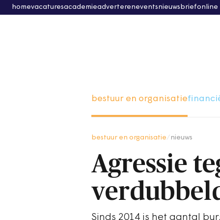
home
vacatures
academie
adverteren
events
nieuwsbrief
online
bestuur en organisatie
financi
bestuur en organisatie
/
nieuws
Agressie t
verdubbel
Sinds 2014 is het aantal bu