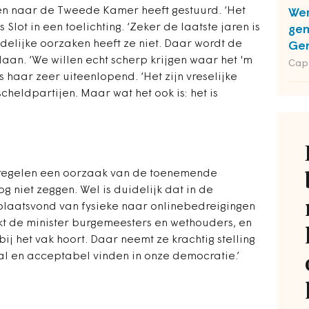
en naar de Tweede Kamer heeft gestuurd. ‘Het
Wer
ns Slot in een toelichting. ‘Zeker de laatste jaren is
gem
idelijke oorzaken heeft ze niet. Daar wordt de
Ge
an. ‘We willen echt scherp krijgen waar het 'm
Cap
ns haar zeer uiteenlopend. ‘Het zijn vreselijke
heldpartijen. Maar wat het ook is: het is
regelen een oorzaak van de toenemende
og niet zeggen. Wel is duidelijk dat in de
plaatsvond van fysieke naar onlinebedreigingen
kt de minister burgemeesters en wethouders, en
bij het vak hoort. Daar neemt ze krachtig stelling
al en acceptabel vinden in onze democratie.’