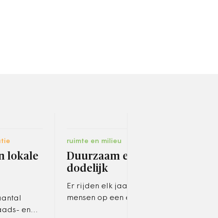
tie
ruimte en milieu
carri
n lokale
Duurzaam en
Cao
dodelijk
woe
Er rijden elk jaar meer
Alles
mensen op een e-bike, dan
onde
aantal
is het logisch dat het aantal
voor
aads- en