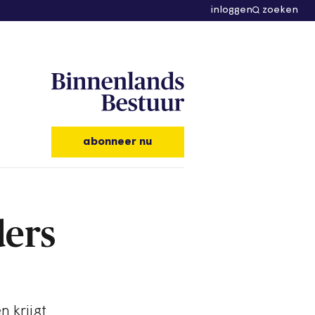
inloggen
zoeken
abonneer nu
ders
 krijgt