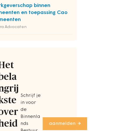
kgeverschap binnen
eenten en toepassing Cao
meenten
ra Advocaten
Het
bela
ngrij
Schrijf je
kste
in voor
over
de
Binnenla
heid
nds
aanmelden
Bestuur