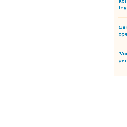
Rot
teg
Gem
ope
‘Vo
per