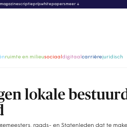
 magazine
scriptieprijs
whitepapers
meer
ën
ruimte en milieu
sociaal
digitaal
carrière
juridisch
egen lokale bestuur
d
rgemeesters, raads- en Statenleden dat te maken