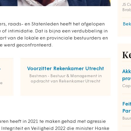
JS C
Bra
ers, raads- en Statenleden heeft het afgelopen
Bek
of intimidatie. Dat is bijna een verdubbeling in
wart van de lokale en provinciale bestuurders en
e werd geconfronteerd.
K
-
Voorzitter Rekenkamer Utrecht
Akk
Bestman - Bestuur & Management in
pro
opdracht van Rekenkamer Utrecht
de
Cap
Fei
Par
Buu
ren heeft in 2021 te maken gehad met agressie
 Integriteit en Veiligheid 2022 die minister Hanke