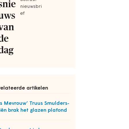
snie
nieuwsbri
uws
ef
van
de
dag
elateerde artikelen
s Mevrouw’ Truus Smulders-
iën brak het glazen plafond