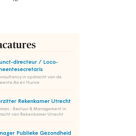
acatures
unct-directeur / Loco-
eentesecretaris
onsultancy in opdracht van de
eente Aa en Hunze
rzitter Rekenkamer Utrecht
tman - Bestuur & Management in
racht van Rekenkamer Utrecht
ager Publieke Gezondheid