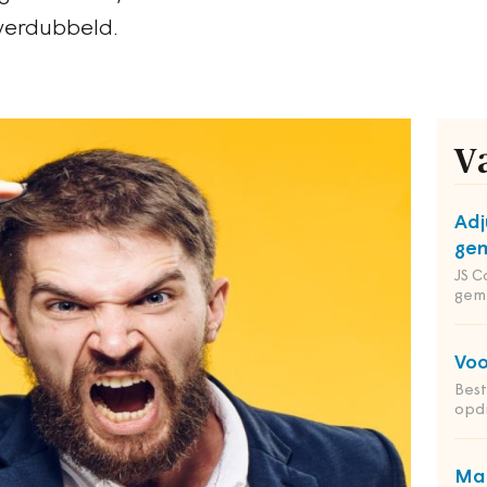
 verdubbeld.
V
Adj
gem
JS C
gem
Voo
Bes
opd
Man