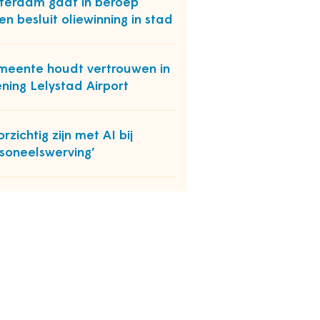
terdam gaat in beroep
en besluit oliewinning in stad
eente houdt vertrouwen in
ning Lelystad Airport
orzichtig zijn met AI bij
soneelswerving’