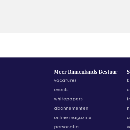
extra lastig voor het kabinet
gemeenten snel zekerheid te
geven over hun bekostiging
na 2025.
Meer Binnenlands Bestuur
S
vacatures
k
events
c
whitepapers
i
abonnementen
n
online magazine
a
personalia
v