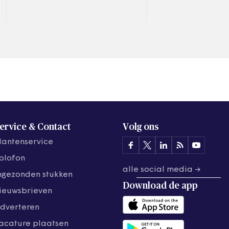
in hun werk? Uitslag van
Statenleden dat 
het onderzoek ‘Wat
krijgt met agressi
beweegt jou?’
intimidatie verd
ervice & Contact
Volg ons
lantenservice
olofon
alle social media →
ngezonden stukken
Download de
app
ieuwsbrieven
dverteren
acature plaatsen