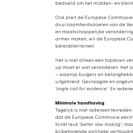
bedoeld om het midden- en kleinb
Ook pleit de Europese Commissie 
duurzaamheidsdoelen van de Vere
en maatschappelijke veranderin
armer maken, wil de Europese Co
beleidsterreinen.
Het is niet alleen een topdown v
up moet er wat veranderen. Het 
– waarop burgers en belanghebb
uitgebreid. Gevraagde en ongev
‘single call for evidence’
. En iedere
Minimale handhaving
Tegelijk is niet iedereen tevreden
dat de Europese Commissie eerst 
klinkt leuk ‘
better law-making’
, maa
bijbehorende politieke verhoud