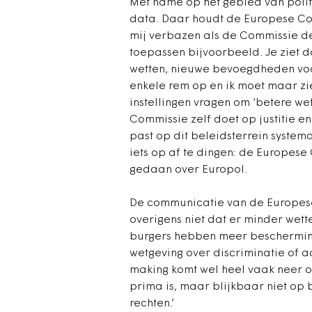
Met name op het gebied van polit
data. Daar houdt de Europese Co
mij verbazen als de Commissie de
toepassen bijvoorbeeld. Je ziet 
wetten, nieuwe bevoegdheden voor
enkele rem op en ik moet maar zi
instellingen vragen om ‘betere wet
Commissie zelf doet op justitie e
past op dit beleidsterrein system
iets op af te dingen: de Europes
gedaan over Europol.
De communicatie van de Europese
overigens niet dat er minder wetten
burgers hebben meer bescherming
wetgeving over discriminatie of 
making komt wel heel vaak neer op
prima is, maar blijkbaar niet op
rechten.’