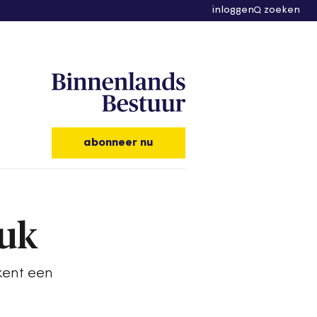
inloggen
zoeken
abonneer nu
ruk
ekent een