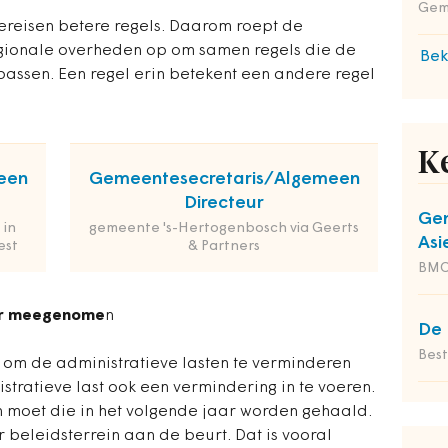
Gem
vereisen betere regels. Daarom roept de
gionale overheden op om samen regels die de
Bek
 passen. Een regel erin betekent een andere regel
K
een
Gemeentesecretaris/Algemeen
Directeur
Gem
 in
gemeente 's-Hertogenbosch via Geerts
Asi
est
& Partners
BM
er meegenome
n
De 
Bes
 om de administratieve lasten te verminderen
stratieve last ook een vermindering in te voeren.
an moet die in het volgende jaar worden gehaald.
r beleidsterrein aan de beurt. Dat is vooral