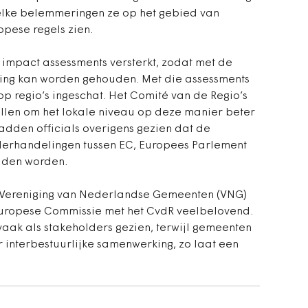
elke belemmeringen ze op het gebied van
pese regels zien.
 impact assessments versterkt, zodat met de
ning kan worden gehouden. Met die assessments
p regio’s ingeschat. Het Comité van de Regio’s
ellen om het lokale niveau op deze manier beter
hadden officials overigens gezien dat de
erhandelingen tussen EC, Europees Parlement
uden worden.
e Vereniging van Nederlandse Gemeenten (VNG)
uropese Commissie met het CvdR veelbelovend.
ak als stakeholders gezien, terwijl gemeenten
oor interbestuurlijke samenwerking, zo laat een