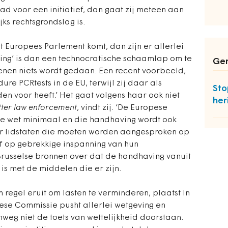
ad voor een initiatief, dan gaat zij meteen aan
ks rechtsgrondslag is.
 Europees Parlement komt, dan zijn er allerlei
ing’ is dan een technocratische schaamlap om te
Ger
enen niets wordt gedaan. Een recent voorbeeld,
re PCRtests in de EU, terwijl zij daar als
Sto
 voor heeft.’ Het gaat volgens haar ook niet
her
tter law enforcement
, vindt zij. ‘De Europese
e wet minimaal en die handhaving wordt ook
oor lidstaten die moeten worden aangesproken op
f op gebrekkige inspanning van hun
russelse bronnen over dat de handhaving vanuit
is met de middelen die er zijn.
n regel eruit om lasten te verminderen, plaatst In
pese Commissie pusht allerlei wetgeving en
weg niet de toets van wettelijkheid doorstaan.