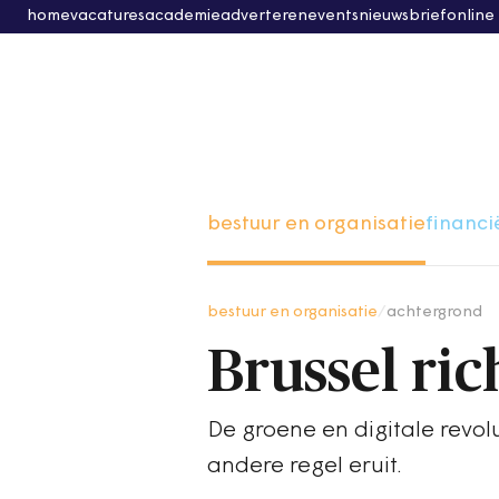
home
vacatures
academie
adverteren
events
nieuwsbrief
online
bestuur en organisatie
financi
bestuur en organisatie
/
achtergrond
Brussel ric
De groene en digitale revolu
andere regel eruit.