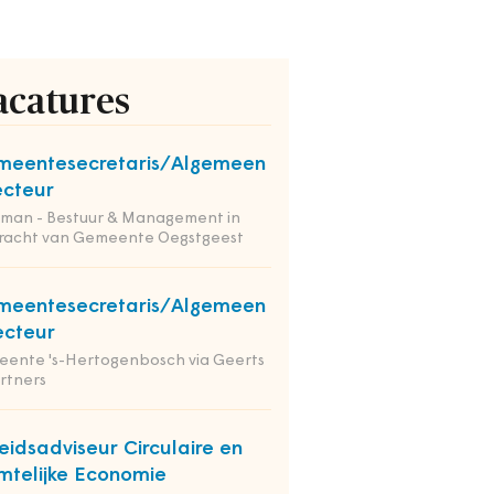
acatures
meentesecretaris/Algemeen
ecteur
tman - Bestuur & Management in
racht van Gemeente Oegstgeest
meentesecretaris/Algemeen
ecteur
ente 's-Hertogenbosch via Geerts
rtners
eidsadviseur Circulaire en
mtelijke Economie