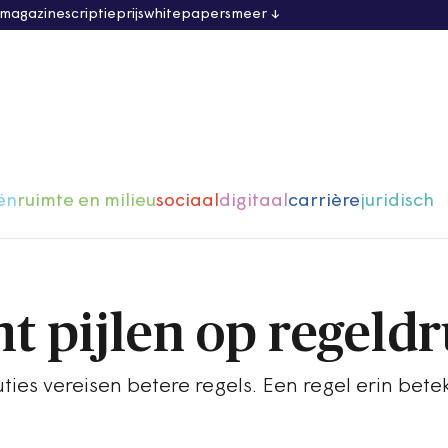
 magazine
scriptieprijs
whitepapers
meer
ën
ruimte en milieu
sociaal
digitaal
carrière
juridisch
ht pijlen op regeld
ties vereisen betere regels. Een regel erin bet