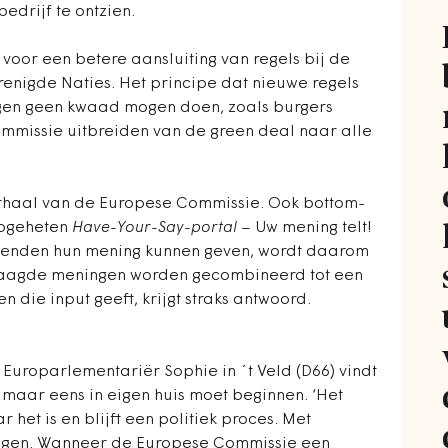
edrijf te ontzien.
voor een betere aansluiting van regels bij de
nigde Naties. Het principe dat nieuwe regels
gen geen kwaad mogen doen, zoals burgers
mmissie uitbreiden van de green deal naar alle
erhaal van de Europese Commissie. Ook bottom-
zogeheten
Have-Your-Say-portal
– Uw mening telt!
enden hun mening kunnen geven, wordt daarom
raagde meningen worden gecombineerd tot een
en die input geeft, krijgt straks antwoord.
. Europarlementariër Sophie in ´t Veld (D66) vindt
maar eens in eigen huis moet beginnen. ‘Het
r het is en blijft een politiek proces. Met
ingen. Wanneer de Europese Commissie een