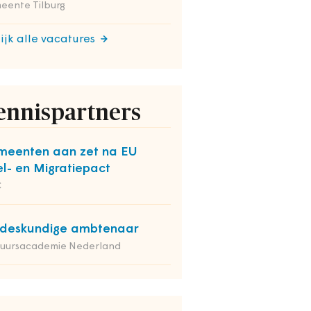
eente Tilburg
ijk alle vacatures
ennispartners
eenten aan zet na EU
el- en Migratiepact
C
deskundige ambtenaar
tuursacademie Nederland