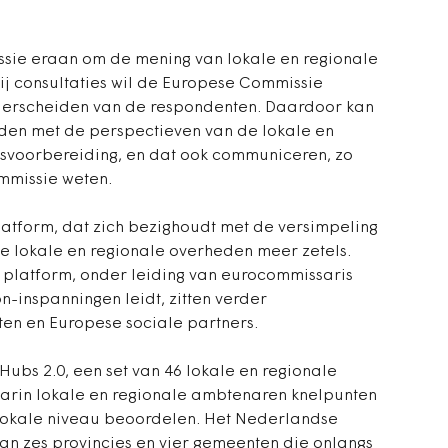
sie eraan om de mening van lokale en regionale
j consultaties wil de Europese Commissie
derscheiden van de respondenten. Daardoor kan
den met de perspectieven van de lokale en
dsvoorbereiding, en dat ook communiceren, zo
mmissie weten.
latform, dat zich bezighoudt met de versimpeling
de lokale en regionale overheden meer zetels.
t platform, onder leiding van eurocommissaris
n-inspanningen leidt, zitten verder
ten en Europese sociale partners.
gHubs 2.0, een set van 46 lokale en regionale
aarin lokale en regionale ambtenaren knelpunten
 lokale niveau beoordelen. Het Nederlandse
an zes provincies en vier gemeenten die onlangs