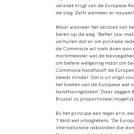
verzoek krijgt van de Europese Ra
de slag. Zelfs wanneer er nauwelij
Maar wanneer het verzoek van het
beren op de weg. ‘Better law-mak
verhullen dat er om politieke red
de Commissie wil niets doen aan du
marktmeester wel de bevoegdheden
om betere wetgeving maar om
be
Commissie handhaaft de Europes
steeds minder. Dat is uit angst v
het breken van de Europese wet o
handhavingstaken.’ Daar zeggen B
Brussel zo proportioneel mogelijk 
Bij het principe een regel erin, ee
’t Veld wel vraagtekens. ‘De Euro
internationale akkoorden die dom