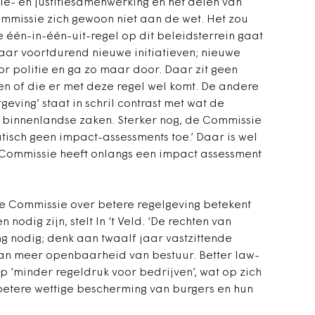
ie- en justitiesamenwerking en het delen van
mmissie zich gewoon niet aan de wet. Het zou
 één-in-één-uit-regel op dit beleidsterrein gaat
daar voortdurend nieuwe initiatieven; nieuwe
 politie en ga zo maar door. Daar zit geen
en of die er met deze regel wel komt. De andere
geving’ staat in schril contrast met wat de
n binnenlandse zaken. Sterker nog, de Commissie
atisch geen impact-assessments toe.’ Daar is wel
e Commissie heeft onlangs een impact assessment
 Commissie over betere regelgeving betekent
 nodig zijn, stelt In ‘t Veld. ‘De rechten van
 nodig; denk aan twaalf jaar vastzittende
aan meer openbaarheid van bestuur. Better law-
 ‘minder regeldruk voor bedrijven’, wat op zich
 betere wettige bescherming van burgers en hun