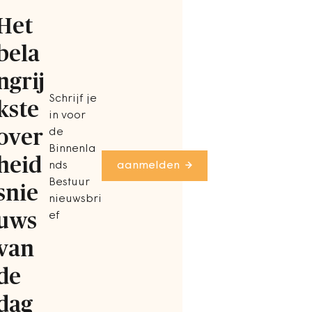
Het
bela
ngrij
Schrijf je
kste
in voor
over
de
Binnenla
heid
nds
aanmelden
Bestuur
snie
nieuwsbri
uws
ef
van
de
dag