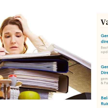
V
Ge
dir
Bes
opd
Ge
Dir
geme
& Pa
Bel
Rui