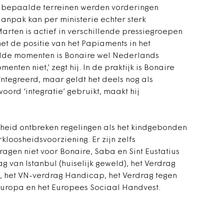
p bepaalde terreinen werden vorderingen
aanpak kan per ministerie echter sterk
Marten is actief in verschillende pressiegroepen
t de positie van het Papiaments in het
lde momenten is Bonaire wel Nederlands
ten niet,’ zegt hij. In de praktijk is Bonaire
ïntegreerd, maar geldt het deels nog als
ord ‘integratie’ gebruikt, maakt hij
heid ontbreken regelingen als het kindgebonden
loosheidsvoorziening. Er zijn zelfs
agen niet voor Bonaire, Saba en Sint Eustatius
g van Istanbul (huiselijk geweld), het Verdrag
), het VN-verdrag Handicap, het Verdrag tegen
ropa en het Europees Sociaal Handvest.