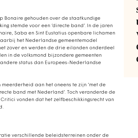
op Bonaire gehouden over de staatkundige
king stemde voor een ‘directe band’. In de jaren
aire, Saba en Sint Eustatius openbare lichamen
waarbij het Nederlandse gemeentemodel
het zover en werden de drie eilanden onderdeel
den in de volksmond bijzondere gemeenten
andere status dan Europees-Nederlandse
n meerderheid aan het oneens te zijn ‘met de
directe band met Nederland’. Toch veranderde de
 Critici vonden dat het zelfbeschikkingsrecht van
d.
ratie verschillende beleidsterreinen onder de