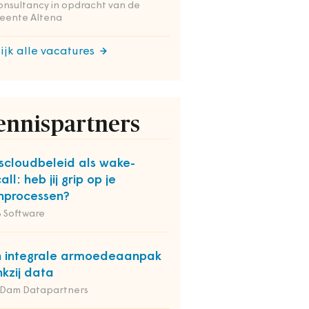
onsultancy in opdracht van de
eente Altena
ijk alle vacatures
ennispartners
kscloudbeleid als wake-
all: heb jij grip op je
nprocessen?
 Software
 integrale armoedeaanpak
kzij data
 Dam Datapartners