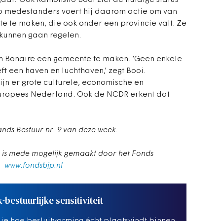
gaat.’ Ook Ramonsito Booi ziet de huidige status
oep medestanders voert hij daarom actie om van
 te maken, die ook onder een provincie valt. Ze
 kunnen gaan regelen.
an Bonaire een gemeente te maken. ‘Geen enkele
ft een haven en luchthaven,’ zegt Booi.
ijn er grote culturele, economische en
 Europees Nederland. Ook de NCDR erkent dat
lands Bestuur nr. 9 van deze week.
e is mede mogelijk gemaakt door het Fonds
n.
www.fondsbjp.nl
k-bestuurlijke sensitiviteit