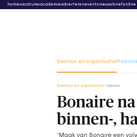
home
vacatures
academie
adverteren
events
nieuwsbrief
online
bestuur en organisatie
financi
bestuur en organisatie
/
nieuws
Bonaire na 
binnen-, h
‘Maak van Bonaire een volw