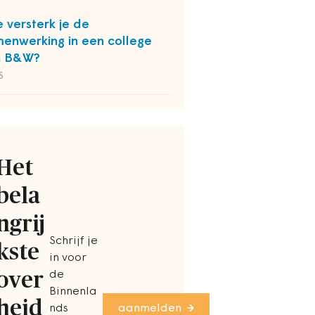
 versterk je de
enwerking in een college
n B&W?
S
Het
bela
ngrij
Schrijf je
kste
in voor
over
de
Binnenla
heid
nds
aanmelden