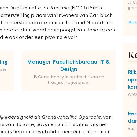
JS C
gen Discriminatie en Racisme (NCDR) Rabin
gem
achterstelling plaats van inwoners van Caribisch
et achterstanden die binnen het land Nederland
Bek
 een referendum wordt er gepoogd van Bonaire een
ie ook onder een provincie valt.
K
ing
Manager Faculteitsbureau IT &
Design
s &
Rij
JS Consultancy in opdracht van de
upc
Haagse Hogeschool
ker
AFAS
Een
ijkwaardigheid als Grondwettelijke Opdracht
, van
dan
s van Bonaire, Saba en Sint Eustatius’ als het
Van
woners hebben afwijkende mensenrechten en er