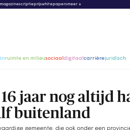
 magazine
scriptieprijs
whitepapers
meer
ën
ruimte en milieu
sociaal
digitaal
carrière
juridisch
16 jaar nog altijd h
alf buitenland
aardige gemeente, die ook onder een provincie 