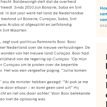
frecht. Baldewsingh stelt dat de overheid
reedt. Sinds 2010 zijn Bonaire, Saba en Sint
Hoe
d. In dat jaar werd het land de Nederlandse
sam
 bestond uit Bonaire, Curaçao, Saba, Sint
va
was Aruba al afgesplitst en zelfstandig
&BA
 Sint Maarten.
 zegt oud-politicus Ramonsito Booi. Booi
et Nederland over de nieuwe verhoudingen. De
e worden van het nieuwe land Curaçao. Booi had
elijkheid van de regering op Curaçao. ‘Op mijn
ar Curaçao om te praten over de beperkte
i. Het was een vergeefse poging. ‘“Jullie komen
”’ zou de minister hebben gezegd. ‘“Al pak je me
e door elkaar – er komt geen cent uit!” Hij
cht en liet ons daar achter.’ Voor Booi betekende
ao niet de oplossing was.