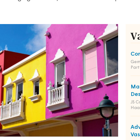
V
Co
Gem
Part
Man
Des
JS C
Haa
Adv
Va