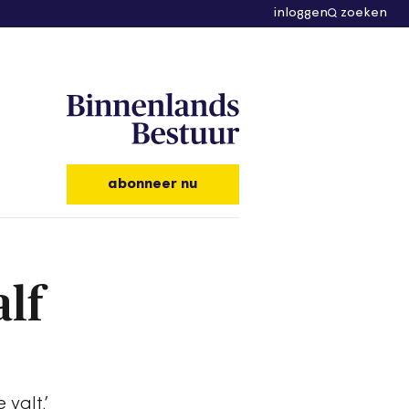
inloggen
zoeken
abonneer nu
alf
valt.’