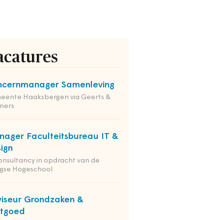
acatures
ncernmanager Samenleving
eente Haaksbergen via Geerts &
ners
ager Faculteitsbureau IT &
ign
onsultancy in opdracht van de
gse Hogeschool
iseur Grondzaken &
stgoed