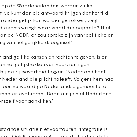
s op de Waddeneilanden, worden zulke
 ‘Je kunt dan als antwoord krijgen dat het tijd
n ander gelijk kan worden getrokken,’ zegt
 die soms wringt: waar wordt die bepaald? Niet
t van de NCDR: er zou sprake zijn van ‘politieke en
ng van het gelijkheidsbeginsel’.
nd gelijke kansen en rechten te geven, is er
n het gelijktrekken van voorzieningen.
 bij de rijksoverheid leggen. ‘Nederland heeft
t Nederland die plicht naleeft.’ Volgens hem had
m een volwaardige Nederlandse gemeente te
s moeten evalueren. ‘Daar kun je niet Nederland
szelf voor aankijken.’
aande situatie niet voortduren. ‘Integratie is