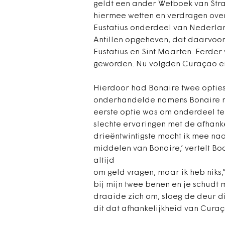
geldt een ander Wetboek van Stra
hiermee wetten en verdragen overt
Eustatius onderdeel van Nederlan
Antillen opgeheven, dat daarvoor
Eustatius en Sint Maarten. Eerder 
geworden. Nu volgden Curaçao en
Hierdoor had Bonaire twee opties,
onderhandelde namens Bonaire m
eerste optie was om onderdeel t
slechte ervaringen met de afhank
drieëntwintigste mocht ik mee na
middelen van Bonaire,’ vertelt Boo
altijd
om geld vragen, maar ik heb niks,
bij mijn twee benen en je schudt m
draaide zich om, sloeg de deur di
dit dat afhankelijkheid van Curaç