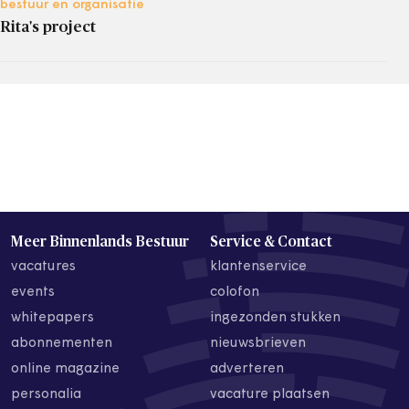
bestuur en organisatie
Rita's project
Meer Binnenlands Bestuur
Service & Contact
vacatures
klantenservice
events
colofon
whitepapers
ingezonden stukken
abonnementen
nieuwsbrieven
online magazine
adverteren
personalia
vacature plaatsen