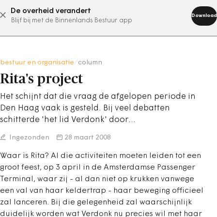
De overheid verandert
abonneer nu
Download
Blijf bij met de Binnenlands Bestuur app
bestuur en organisatie
/
column
Rita's project
Het schijnt dat die vraag de afgelopen periode in
Den Haag vaak is gesteld. Bij veel debatten
schitterde 'het lid Verdonk' door…
Ingezonden
28 maart 2008
Waar is Rita? Al die activiteiten moeten leiden tot een
groot feest, op 3 april in de Amsterdamse Passenger
Terminal, waar zij - al dan niet op krukken vanwege
een val van haar keldertrap - haar beweging officieel
zal lanceren. Bij die gelegenheid zal waarschijnlijk
duidelijk worden wat Verdonk nu precies wil met haar