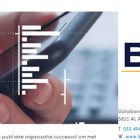
Databan
3821 AL 
T:
033 49
W:
www.b
 publieke organisatie succesvol om met