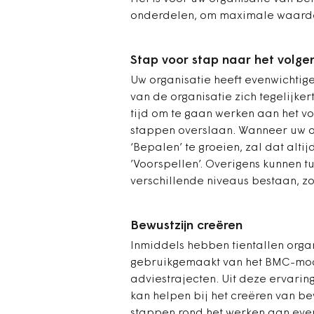
onderdelen, om maximale waarde 
Stap voor stap naar het volge
Uw organisatie heeft evenwichtig
van de organisatie zich tegelijke
tijd om te gaan werken aan het v
stappen overslaan. Wanneer uw or
‘Bepalen’ te groeien, zal dat alti
’Voorspellen’. Overigens kunnen t
verschillende niveaus bestaan, zo
Bewustzijn creëren
Inmiddels hebben tientallen orga
gebruikgemaakt van het BMC-model
adviestrajecten. Uit deze ervarin
kan helpen bij het creëren van be
stappen rond het werken aan even