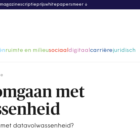
 magazine
scriptieprijs
whitepapers
meer
ën
ruimte en milieu
sociaal
digitaal
carrière
juridisch
ge
 omgaan met
ssenheid
 met datavolwassenheid?