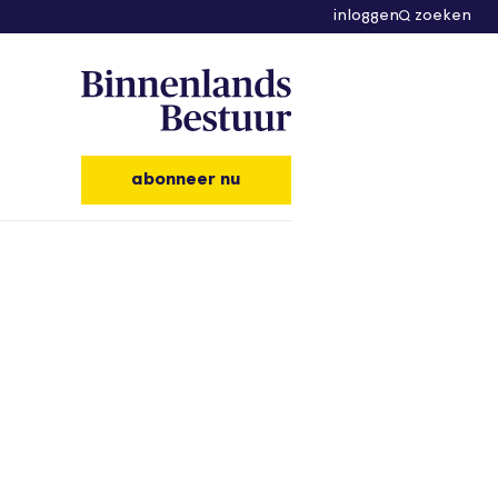
inloggen
zoeken
abonneer nu