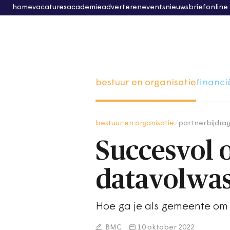
home
vacatures
academie
adverteren
events
nieuwsbrief
online
bestuur en organisatie
financi
bestuur en organisatie
/
partnerbijdra
Succesvol
datavolwa
Hoe ga je als gemeente om
BMC
10 oktober 2022