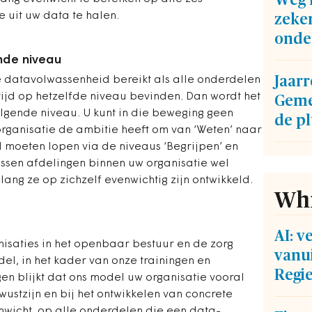
Weg m
uit uw data te halen.
zeke
onde
nde niveau
Jaarr
e datavolwassenheid bereikt als alle onderdelen
rtijd op hetzelfde niveau bevinden. Dan wordt het
Geme
olgende niveau. U kunt in die beweging geen
de p
ganisatie de ambitie heeft om van ‘Weten’ naar
jd moeten lopen via de niveaus ‘Begrijpen’ en
ussen afdelingen binnen uw organisatie wel
lang ze op zichzelf evenwichtig zijn ontwikkeld.
Whi
AI: 
nisaties in het openbaar bestuur en de zorg
vanui
, in het kader van onze trainingen en
Regi
gen blijkt dat ons model uw organisatie vooral
wustzijn en bij het ontwikkelen van concrete
wicht, op alle onderdelen die een data-