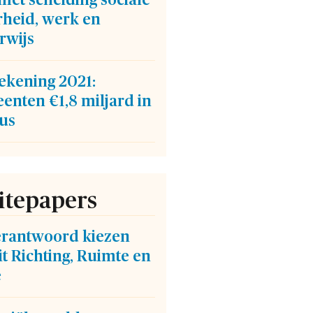
et scheiding sociale
rheid, werk en
rwijs
ekening 2021:
enten €1,8 miljard in
lus
tepapers
verantwoord kiezen
t Richting, Ruimte en
e