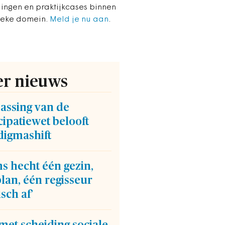
lingen en praktijkcases binnen
ieke domein.
Meld je nu aan
.
r nieuws
assing van de
cipatiewet belooft
digmashift
s hecht één gezin,
lan, één regisseur
isch af’