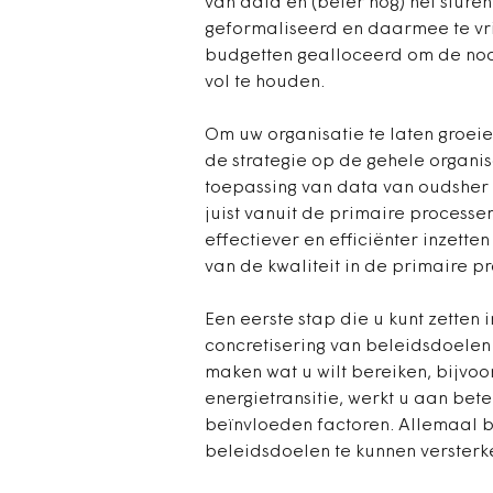
van data en (beter nog) het sturen
geformaliseerd en daarmee te vrij
budgetten gealloceerd om de noo
vol te houden.
Om uw organisatie te laten groeie
de strategie op de gehele organisa
toepassing van data van oudsher no
juist vanuit de primaire processe
effectiever en efficiënter inzette
van de kwaliteit in de primaire p
Een eerste stap die u kunt zetten 
concretisering van beleidsdoelen 
maken wat u wilt bereiken, bijvoo
energietransitie, werkt u aan bete
beïnvloeden factoren. Allemaal 
beleidsdoelen te kunnen versterk