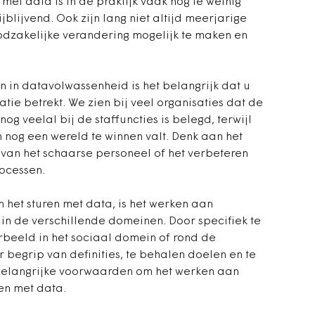
 mét data is in de praktijk vaak nog te weinig
blijvend. Ook zijn lang niet altijd meerjarige
dzakelijke verandering mogelijk te maken en
n in datavolwassenheid is het belangrijk dat u
tie betrekt. We zien bij veel organisaties dat de
g veelal bij de staffuncties is belegd, terwijl
n nog een wereld te winnen valt. Denk aan het
n van het schaarse personeel of het verbeteren
rocessen.
in het sturen met data, is het werken aan
in de verschillende domeinen. Door specifiek te
rbeeld in het sociaal domein of rond de
r begrip van definities, te behalen doelen en te
belangrijke voorwaarden om het werken aan
en met data.