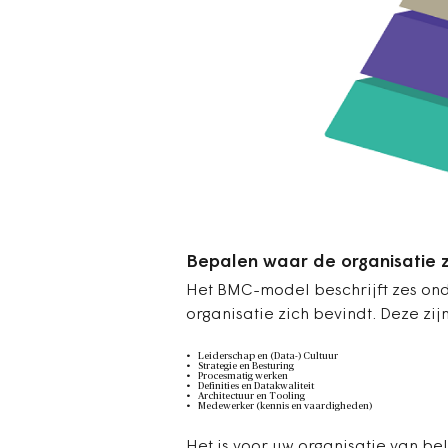
Bepalen waar de organisatie z
Het BMC-model beschrijft zes on
organisatie zich bevindt. Deze zijn
Leiderschap en (Data-) Cultuur
Strategie en Besturing
Procesmatig werken
Definities en Datakwaliteit
Architectuur en Tooling
Medewerker (kennis en vaardigheden)
Het is voor uw organisatie van be