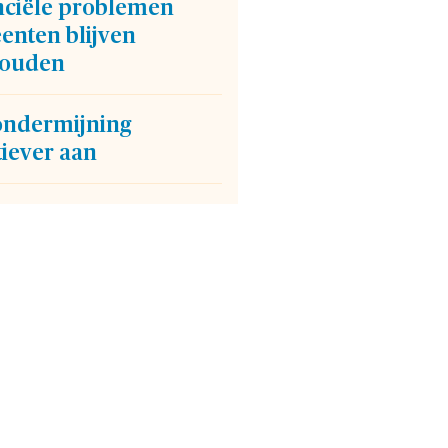
nciële problemen
enten blijven
ouden
ondermijning
tiever aan