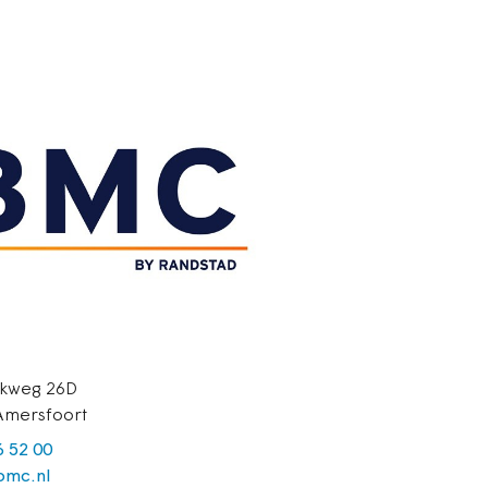
kweg 26D
Amersfoort
6 52 00
mc.nl