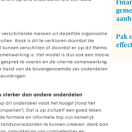
Fina
geme
aanh
t verschillende mensen uit dezelfde organisatie
Pak 
ullen. Vaak is dit te verklaren doordat de
effec
 kunnen verschillen of doordat er op dit thema
amenwerking is. Het model is dus ook een mooie
t gesprek te voeren en de interne samenwerking
 de hand van de bovengenoemde zes onderdelen
evindingen.
s sterker dan andere onderdelen
op dit onderdeel vaak het hoogst (rond het
orspellen’). Dat is op zichzelf een goed teken.
de formele en informele top zijn namelijk
e randvoorwaarden te kunnen creëren: denk aan
ling, ontwikkeling van competenties en