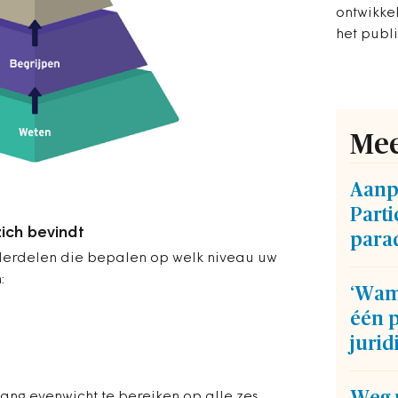
ontwikke
het publ
Mee
Aanp
Parti
ich bevindt
para
derdelen die bepalen op welk niveau uw
:
‘Wam
één p
jurid
lang evenwicht te bereiken op alle zes