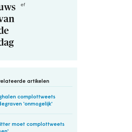
uws
ef
van
de
dag
elateerde artikelen
halen complottweets
egraven 'onmogelijk'
itter moet complottweets
sen'