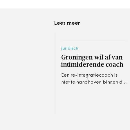
Lees meer
juridisch
Groningen wil af van
intimiderende coach
Een re-integratiecoach is
niet te handhaven binnen de
organisatie, vindt de
gemeente Groningen. Er
heerst angst voor hem op de
werkvloer.