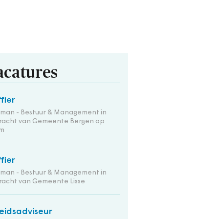
acatures
ffier
tman - Bestuur & Management in
racht van Gemeente Bergen op
m
ffier
tman - Bestuur & Management in
racht van Gemeente Lisse
eidsadviseur