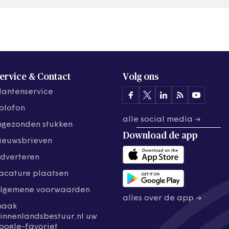
ervice & Contact
Volg ons
lantenservice
olofon
alle social media →
ngezonden stukken
Download de
app
ieuwsbrieven
dverteren
acature plaatsen
lgemene voorwaarden
alles over de app →
maak
innenlandsbestuur.nl uw
oogle-favoriet