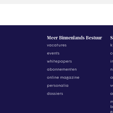
Meer Binnenlands Bestuur
S
vacatures
k
events
c
whitepapers
i
abonnementen
n
online magazine
a
personalia
v
dossiers
a
b
g