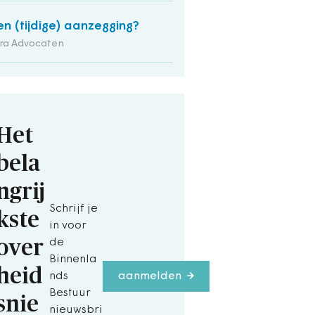
n (tijdige) aanzegging?
ra Advocaten
Het
bela
ngrij
Schrijf je
kste
in voor
over
de
Binnenla
heid
nds
aanmelden
Bestuur
snie
nieuwsbri