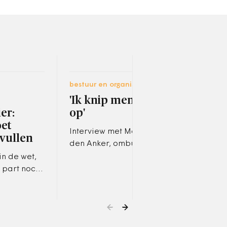
bestuur en organisatie
jurid
'Ik knip mensen niet
Twi
er:
op'
ber
et
Bod
Interview met Marianne van
vullen
hal
den Anker, ombudsvrouw
van Rotterdam en voormalig
in de wet,
In e
wethouder.
 part noch
rech
, aldus
vold
er Mark
laste
verw