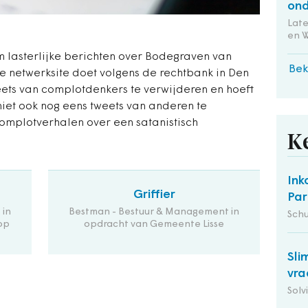
ond
Lat
en 
m lasterlijke berichten over Bodegraven van
Bek
e netwerksite doet volgens de rechtbank in Den
ts van complotdenkers te verwijderen en hoeft
iet ook nog eens tweets van anderen te
complotverhalen over een satanistisch
K
Ink
Griffier
Par
 in
Bestman - Bestuur & Management in
Schu
op
opdracht van Gemeente Lisse
Sli
vra
Solv