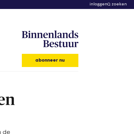
inloggen
zoeken
abonneer nu
ten
m de