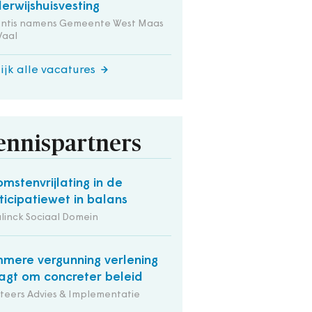
erwijshuisvesting
entis namens Gemeente West Maas
Waal
ijk alle vacatures
ennispartners
omstenvrijlating in de
ticipatiewet in balans
linck Sociaal Domein
mmere vergunning verlening
agt om concreter beleid
iteers Advies & Implementatie