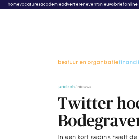
home
vacatures
academie
adverteren
events
nieuwsbrief
online
bestuur en organisatie
financi
juridisch
/
nieuws
Twitter hoe
Bodegraven
In een kort geding heeft d