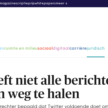
 magazine
scriptieprijs
whitepapers
meer
ën
ruimte en milieu
sociaal
digitaal
carrière
juridisch
ft niet alle berich
 weg te halen
e rechter bepaald dat Twitter voldoende doet o