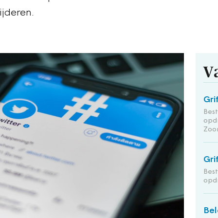
ijderen.
V
Gri
Bes
opd
Zoo
Gri
Bes
opd
Bel