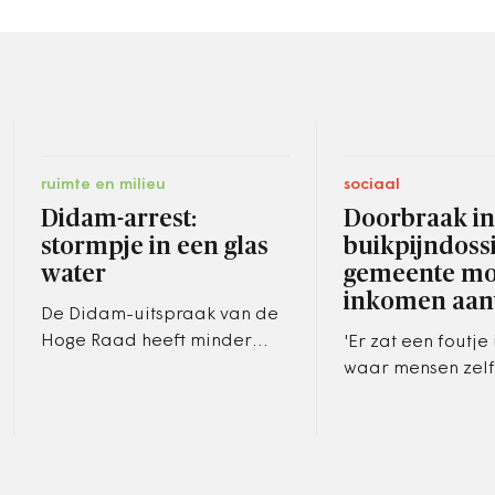
ruimte en milieu
sociaal
Didam-arrest:
Doorbraak in
stormpje in een glas
buikpijndossi
water
gemeente mo
inkomen aan
De Didam-uitspraak van de
Hoge Raad heeft minder
'Er zat een foutje 
ingrijpende gevolgen voor
waar mensen zelf
de gemeentelijke
deel aan hebben’
gebiedsontwikkeling dan
Arnhems wethoud
werd gevreesd.
Lauriks.