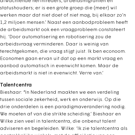
afwachtende herintreders, arbeidsmigranten en
statushouders; er is een grote groep die (meer) wil
werken maar dat niet doet of niet mag, bij elkaar zo’n
1,
2
miljoen mensen.’ Naast een
aanbodprobleem
heeft
de arbeidsmarkt
ook
een
vraagprobleem
constateert
hij. ‘Door automatisering en robotisering zou de
arbeidsvraag verminderen. Daar is weinig van
terechtgekomen, die vraag stijgt juist. Ik ben econoom.
Economen gaan ervan uit dat op een markt vraag en
aanbod automatisch in evenwicht komen. Maar de
arbeidsmarkt is niet in evenwicht. Verre van.’
Talentcentra
Bieshaar:
‘
In Nederland
maakten
we een verdeling
tussen sociale zekerheid, werk en onderwijs. Op die
drie onderdelen is een paradigmaverandering nodig.
We moeten af van die strikte scheiding.’ Bieshaar en
Wilke zien veel in talentcentra, die onbenut talent
adviseren en begeleiden
. Wilke: ‘Ik zie talentcentra als