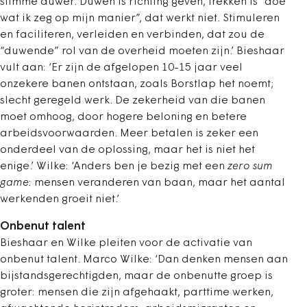
slimme duwer. Duwen is richting geven, trekken is “doe
wat ik zeg op mijn manier”, dat werkt niet. Stimuleren
en faciliteren, verleiden en verbinden, dat zou de
“duwende” rol van de overheid moeten zijn.’ Bieshaar
vult aan: ‘Er zijn de afgelopen 10-15 jaar veel
onzekere banen ontstaan, zoals Borstlap het noemt;
slecht geregeld werk. De zekerheid van die banen
moet omhoog, door hogere beloning en betere
arbeidsvoorwaarden. Meer betalen is zeker een
onderdeel van de oplossing, maar het is niet het
enige.’ Wilke: ‘Anders ben je bezig met een
zero sum
game
: mensen veranderen van baan, maar het aantal
werkenden groeit niet.’
Onbenut talent
Bieshaar en Wilke pleiten voor de activatie van
onbenut talent. Marco Wilke: ‘Dan denken mensen aan
bijstandsgerechtigden, maar de onbenutte groep is
groter: mensen die zijn afgehaakt, parttime werken,