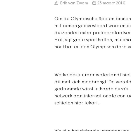
Erik van Zwam
25 maart 2010
Om de Olympische Spelen binnen 
miljoenen geïnvesteerd worden in
duizenden extra parkeerplaatsen
Hal, vijf grote sporthallen, minim
honkbal en een Olympisch dorp vo
Welke bestuurder watertandt niet 
dit met zich meebrengt. De were
gedroomde winst in harde euro’s,
netwerk aan internationale cont
schieten hier tekort.