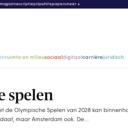
 magazine
scriptieprijs
whitepapers
meer
ën
ruimte en milieu
sociaal
digitaal
carrière
juridisch
e spelen
et de Olympische Spelen van 2028 kan binnenha
didaat, maar Amsterdam ook. De…