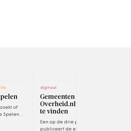
tie
digitaal
ruimt
spelen
Gemeenten weten
Leg
Overheid.nl nog niet
nie
zoekt of
te vinden
e Spelen
In N
nenhalen.
milj
Een op de drie gemeenten
zich
kant
publiceert de eigen