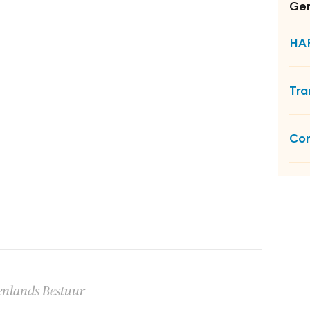
Ger
HA
Tra
Con
enlands Bestuur