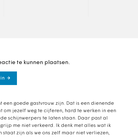
kandidaat, maar
wil een hertelling van alle
Amsterdam ook. 
uitgebrachte stemmen
afgelopen woensdag in
Rotterdam.
eactie te kunnen plaatsen.
in
 een goede gastvrouw zijn. Dat is een dienende
at om jezelf weg te cijferen, hard te werken in een
de schijnwerpers te laten staan. Daar past al
egrijp me niet verkeerd. Ik denk met alles wat ik
staat zijn als we ons zelf maar niet verliezen,