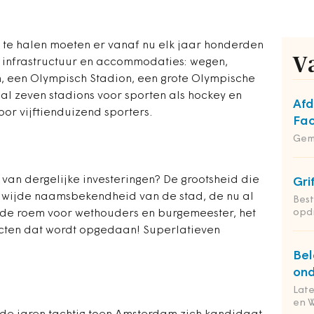
te halen moeten er vanaf nu elk jaar honderden
V
 infrastructuur en accommodaties: wegen,
, een Olympisch Stadion, een grote Olympische
aal zeven stadions voor sporten als hockey en
Afd
or vijftienduizend sporters.
Fac
Gem
van dergelijke investeringen? De grootsheid die
Gri
ldwijde naamsbekendheid van de stad, de nu al
Bes
opd
 de roem voor wethouders en burgemeester, het
acten dat wordt opgedaan! Superlatieven
Bel
ond
Lat
en 