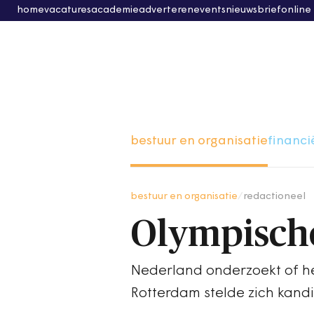
home
vacatures
academie
adverteren
events
nieuwsbrief
online
bestuur en organisatie
financi
bestuur en organisatie
/
redactioneel
Olympisch
Nederland onderzoekt of h
Rotterdam stelde zich kan