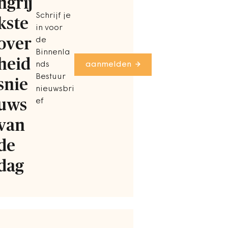
ngrij
Schrijf je
kste
in voor
over
de
Binnenla
heid
nds
aanmelden
Bestuur
snie
nieuwsbri
uws
ef
van
de
dag