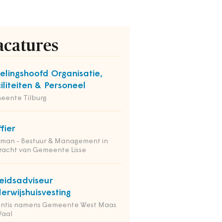
acatures
elingshoofd Organisatie,
iliteiten & Personeel
eente Tilburg
ffier
tman - Bestuur & Management in
racht van Gemeente Lisse
eidsadviseur
erwijshuisvesting
entis namens Gemeente West Maas
Waal