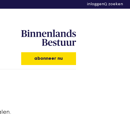
inloggen
zoeken
abonneer nu
len.