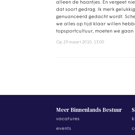
alleen de haantjes. En vergeet nie
dat soort gedrag. Ik merk gelukki
genuanceerd gedacht wordt. Scherp
we alles op tijd klaar willen heb
topsportcultuur, moeten we gaan 
Op 29 maart 2010, 13:00
Meer Binnenlands Bestuur
S
vacatures
k
events
c