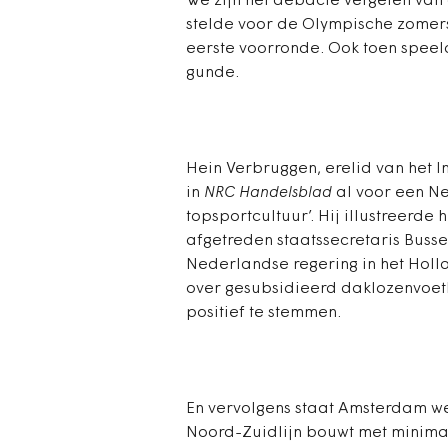
We zijn het debacle vergeten van
stelde voor de Olympische zomer
eerste voorronde. Ook toen speel
gunde.
Hein Verbruggen, erelid van het
in
NRC Handelsblad
al voor een N
topsportcultuur’. Hij illustreerde
afgetreden staatssecretaris Buss
Nederlandse regering in het Holl
over gesubsidieerd daklozenvoetb
positief te stemmen.
En vervolgens staat Amsterdam we
Noord-Zuidlijn bouwt met minimaa