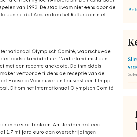
 de jaren tachtig toen Amsterdam zich kandidaat
spelen van 1992. De stad kwam niet eens door de
Bek
de een rol dat Amsterdam het Rotterdam niet
K
 Internationaal Olympisch Comité, waarschuwde
ederlandse kandidatuur: ‘Nederland mist een
Sli
 het met een recente anekdote. De inmiddels
vra
emaker vertoonde tijdens de receptie van de
Solv
and House in Vancouver enthousiast een filmpje
al. Dit om het Internationaal Olympisch Comité
er in de startblokken. Amsterdam dat een
l 1,7 miljard euro aan overschrijdingen