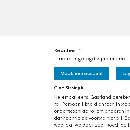
moeten trainen in de
aanloop naar de afgelopen
gemeenteraadsverkiezingen.
Dat is te weinig…
Reacties:
1
U moet ingelogd zijn om een r
Maak een account
Log
Cleo Sissingh
Helemaal eens. Gastland betekent
rol. Persoonlijkheid en toch in sta
ondergeschikte rol om anderen in 
dat haantje de voorste niet bij. B
weet dat we daar zeer goed toe in 