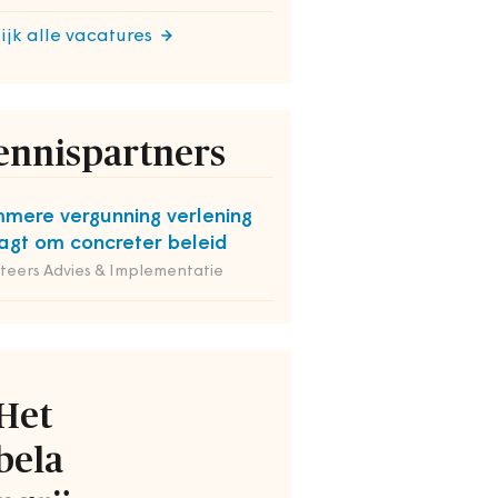
ijk alle vacatures
ennispartners
mmere vergunning verlening
agt om concreter beleid
iteers Advies & Implementatie
Het
bela