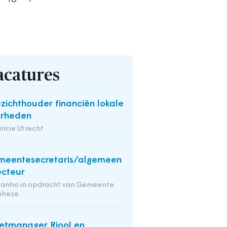
acatures
zichthouder financiën lokale
erheden
incie Utrecht
eentesecretaris/algemeen
ecteur
tanho in opdracht van Gemeente
nheze
etmanager Riool en