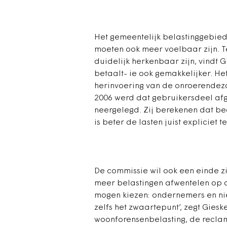
Het gemeentelijk belastinggebied
moeten ook meer voelbaar zijn. T
duidelijk herkenbaar zijn, vindt G
betaalt- ie ook gemakkelijker. He
herinvoering van de onroerendeza
2006 werd dat gebruikersdeel afg
neergelegd. Zij berekenen dat be
is beter de lasten juist expliciet te
De commissie wil ook een einde 
meer belastingen afwentelen op d
mogen kiezen: ondernemers en niet
zelfs het zwaartepunt’, zegt Gie
woonforensenbelasting, de reclam