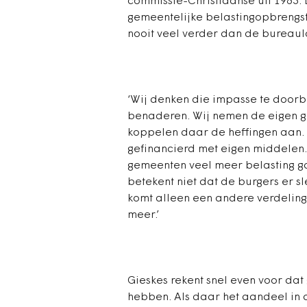
commissie-Christiaanse uit 1983.
gemeentelijke belastingopbrengst
nooit veel verder dan de bureaul
‘Wij denken die impasse te door
benaderen. Wij nemen de eigen ge
koppelen daar de heffingen aan. H
gefinancierd met eigen middelen. 
gemeenten veel meer belasting gaa
betekent niet dat de burgers er sl
komt alleen een andere verdeling
meer.’
Gieskes rekent snel even voor dat
hebben. Als daar het aandeel in