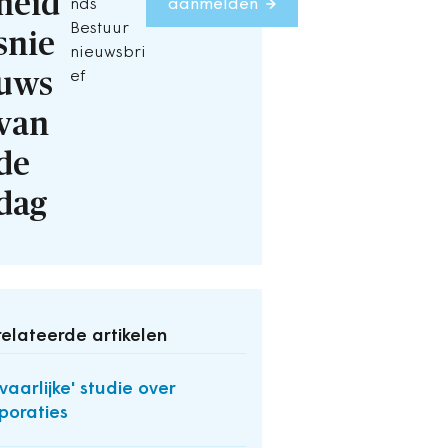
heid
nds
aanmelden
Bestuur
snie
nieuwsbri
uws
ef
van
de
dag
elateerde artikelen
vaarlijke' studie over
poraties