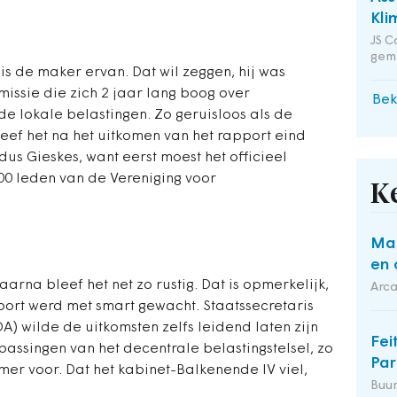
Kli
JS C
gem
 is de maker ervan. Dat wil zeggen, hij was
issie die zich 2 jaar lang boog over
Bek
e lokale belastingen. Zo geruisloos als de
leef het na het uitkomen van het rapport eind
s Gieskes, want eerst moest het officieel
0 leden van de Vereniging voor
K
Maa
en 
arna bleef het net zo rustig. Dat is opmerkelijk,
Arca
port werd met smart gewacht. Staatssecretaris
A) wilde de uitkomsten zelfs leidend laten zijn
Fei
assingen van het decentrale belastingstelsel, zo
Par
er voor. Dat het kabinet-Balkenende IV viel,
Buu