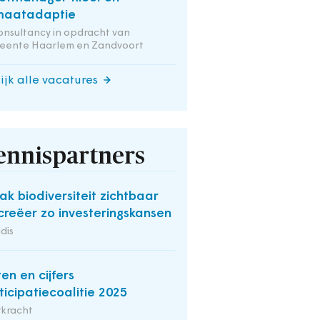
maatadaptie
onsultancy in opdracht van
eente Haarlem en Zandvoort
ijk alle vacatures
ennispartners
k biodiversiteit zichtbaar
creëer zo investeringskansen
dis
ten en cijfers
ticipatiecoalitie 2025
rkracht