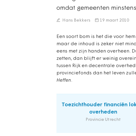
omdat gemeenten minstens
Hans Bekkers
19 maart 2010
Een soort bom is het die voor hem
maar de inhoud is zeker niet minde
eens met zijn handen overheen. Du
zetten, dan blijft er weinig over
tussen Rijk en decentrale overhede
provinciefonds dan het leven zull
Heffen
.
Toezichthouder financiën lo
overheden
Provincie Utrecht