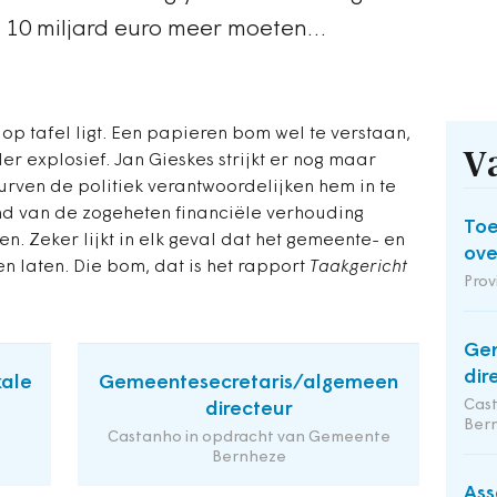
 10 miljard euro meer moeten…
 op tafel ligt. Een papieren bom wel te verstaan,
V
r explosief. Jan Gieskes strijkt er nog maar
rven de politiek verantwoordelijken hem in te
eind van de zogeheten financiële verhouding
Toe
n. Zeker lijkt in elk geval dat het gemeente- en
ov
en laten. Die bom, dat is het rapport
Taakgericht
Prov
Gem
dir
kale
Gemeentesecretaris/algemeen
Cas
directeur
Ber
Castanho in opdracht van Gemeente
Bernheze
Ass