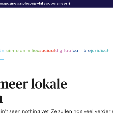
 magazine
scriptieprijs
whitepapers
meer
ën
ruimte en milieu
sociaal
digitaal
carrière
juridisch
 meer lokale
n
in't seen nothing yet. Ze zullen nog veel verder s