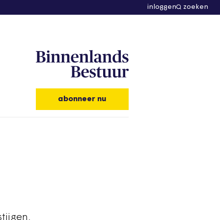
inloggen
zoeken
abonneer nu
tijgen,