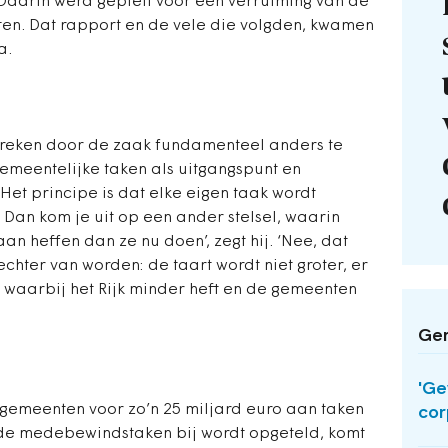
 Daarin werd gepleit voor een verruiming van de
en. Dat rapport en de vele die volgden, kwamen
a.
breken door de zaak fundamenteel anders te
meentelijke taken als uitgangspunt en
et principe is dat elke eigen taak wordt
Dan kom je uit op een ander stelsel, waarin
n heffen dan ze nu doen’, zegt hij. ‘Nee, dat
echter van worden: de taart wordt niet groter, er
 waarbij het Rijk minder heft en de gemeenten
Ger
'Ge
 gemeenten voor zo’n 25 miljard euro aan taken
cor
 de medebewindstaken bij wordt opgeteld, komt