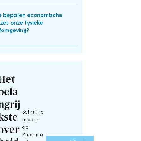
 bepalen economische
zes onze fysieke
fomgeving?
O
Het
bela
ngrij
Schrijf je
kste
in voor
over
de
Binnenla