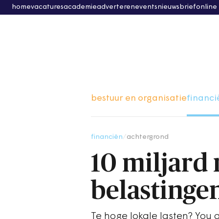
home
vacatures
academie
adverteren
events
nieuwsbrief
online
bestuur en organisatie
financi
financiën
/
achtergrond
10 miljard
belastinge
Te hoge lokale lasten? You a