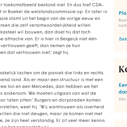
r toekomstbeeld bestond niet. En dus hief CDA-
in Boekel de welstands­commissie op. En later in
Pla
sie stamt uit het begin van de vorige eeuw en
Bes
ensen die zelf verantwoordelijkheid willen
opdr
 kasteel wil bouwen, dan doet hij dat toch
 attractie van. Er is hier in Bergeijk niet één
Bek
 vertrouwen geeft, dan nemen ze hun
 dat vertrouwen niet,’ zegt hij.
K
kelijk lachen om de paniek die links en rechts
nkend land. Als er maar een structuur is met een
Een
 twee ton en een Mercedes, dan hebben we het
dan
ies andersom. We moeten uitgaan van wat de
Van
ar laten zitten.’ Burgers en dorpsraden komen
rstellen, weet hij. ‘Wij wantrouwen als overheid
illen die niet deugen, maar ze komen niet met
e, ze zijn heel verstandig. Er zit veel meer kennis