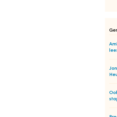
Ger
Am
lee
Jon
Heu
Ook
sta