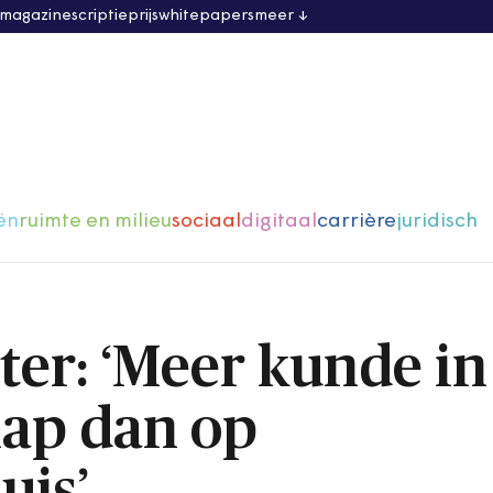
 magazine
scriptieprijs
whitepapers
meer
ën
ruimte en milieu
sociaal
digitaal
carrière
juridisch
er: ‘Meer kunde in
ap dan op
uis’