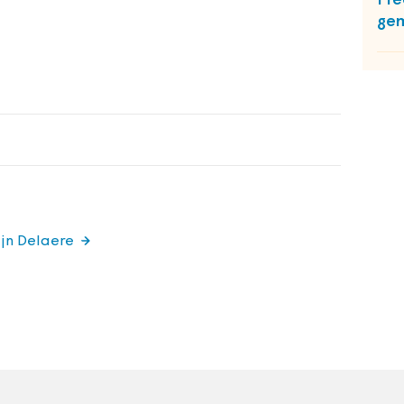
Pre
ge
ijn Delaere