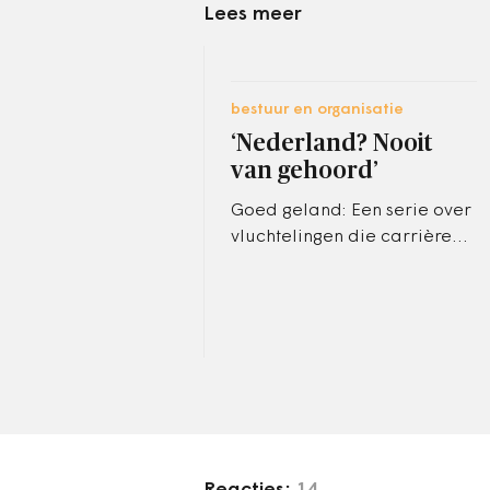
Lees meer
bestuur en organisatie
‘Nederland? Nooit
van gehoord’
Goed geland: Een serie over
vluchtelingen die carrière
maken in de publieke sector.
Deze keer komt Yana
Hovhannisyan aan het
woord.