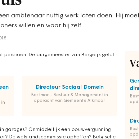
 een ambtenaar nuttig werk laten doen. Hij moe
ners willen en waar hij zelf…
015
t pensioen. De burgemeester van Bergeijk geldt
V
Ge
een
Directeur Sociaal Domein
dir
Bestman - Bestuur & Management in
Bes
opdracht van Gemeente Alkmaar
opd
 in
Dir
Bes
 in garages? Onmiddellijk een bouwvergunning
opd
er? De welstandscommissie opheffen? Belgische