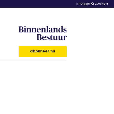
inloggen
zoeken
abonneer nu