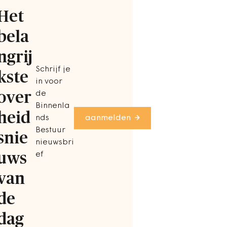
Het
bela
ngrij
Schrijf je
kste
in voor
over
de
Binnenla
heid
nds
aanmelden
Bestuur
snie
nieuwsbri
uws
ef
van
de
dag