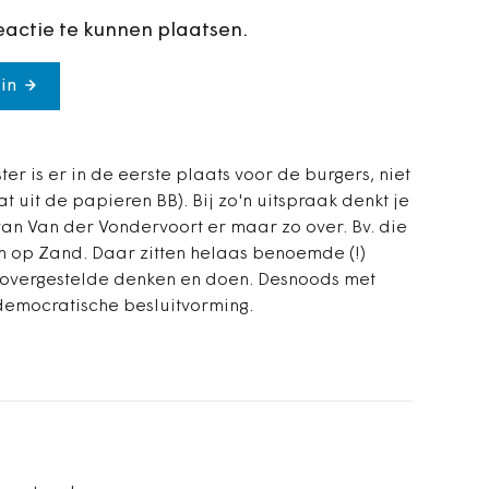
eactie te kunnen plaatsen.
in
r is er in de eerste plaats voor de burgers, niet
aat uit de papieren BB). Bij zo'n uitspraak denkt je
 van Van der Vondervoort er maar zo over. Bv. die
n op Zand. Daar zitten helaas benoemde (!)
enovergestelde denken en doen. Desnoods met
 democratische besluitvorming.