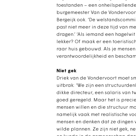
toestanden – een onheilspellende
burgemeester Van de Vondervoort 
Bergeijk ook. ‘De welstandscommis
past niet meer in deze tijd van m
dragen.’ ‘Als iemand een hagelwit
lekker? Of maak er een toeristische
raar huis gebouwd. Als je mensen
verantwoordelijkheid en beschamen
Niet gek
Driek van de Vondervoort moet sma
uitbrak: ‘We zijn een structuurde
dikke directeur, een salaris van
goed geregeld. Maar het is prec
mensen willen en die structuur ma
namelijk vaak met realistische voo
mensen en denken dat ze dingen w
wilde plannen. Ze zijn niet gek, ne