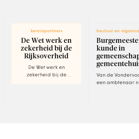
kennispartners
bestuur en organisa
De Wet werk en
Burgemeester
zekerheid bij de
kunde in
Rijksoverheid
gemeenschap
gemeentehui
De Wet werk en
zekerheid bij de
Van de Vondervoort
Rijksoverheid.
een ambtenaar nu
Terugdringen van
laten doen. Hij m
oneigenlijk gebruik van
aan een product 
flexibele
inwoners willen e
contractvormen en
zelf…
arbeidsrelaties