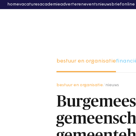
home
vacatures
academie
adverteren
events
nieuwsbrief
online
bestuur en organisatie
financi
bestuur en organisatie
/
nieuws
Burgemeest
gemeensch
gemeenteh