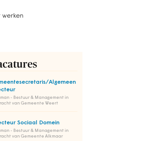
t werken
acatures
meentesecretaris/Algemeen
ecteur
tman - Bestuur & Management in
racht van Gemeente Weert
ecteur Sociaal Domein
tman - Bestuur & Management in
racht van Gemeente Alkmaar