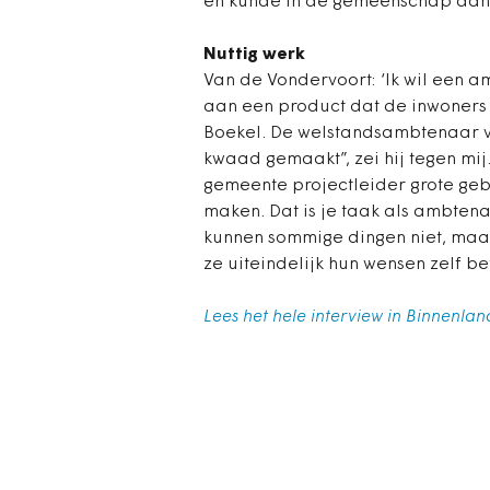
en kunde in de gemeenschap dan 
Nuttig werk
Van de Vondervoort: ‘Ik wil een a
aan een product dat de inwoners wi
Boekel. De welstandsambtenaar ve
kwaad gemaakt”, zei hij tegen mij. 
gemeente projectleider grote geb
maken. Dat is je taak als ambtena
kunnen sommige dingen niet, maar
ze uiteindelijk hun wensen zelf be
Lees het hele interview in Binnenlan