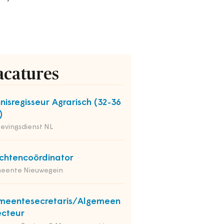
acatures
nisregisseur Agrarisch (32-36
)
evingsdienst NL
chtencoördinator
eente Nieuwegein
meentesecretaris/Algemeen
ecteur