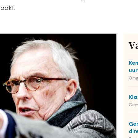
maakt.
V
Ken
uur
Omg
Kla
Gem
Ge
dir