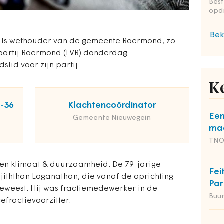
Bes
opd
Bek
 als wethouder van de gemeente Roermond, zo
kspartij Roermond (LVR) donderdag
slid voor zijn partij.
K
2-36
Klachtencoördinator
Een
Gemeente Nieuwegein
maa
TN
 en klimaat & duurzaamheid. De 79-jarige
Fei
jiththan Loganathan, die vanaf de oprichting
Par
 geweest. Hij was fractiemedewerker in de
Buu
efractievoorzitter.