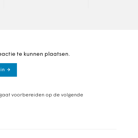
zo heeft zijn part
gemaakt.
eactie te kunnen plaatsen.
in
al gaat voorbereiden op de volgende