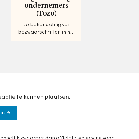
dinsdag…
ondernemers
(Tozo)
De behandeling van
bezwaarschriften in het
kader van de Tijdelijke
overbruggingsregeling
zelfstandig
ondernemers (Tozo)
eactie te kunnen plaatsen.
in
nnelijk zwaarder dan officiele wetgeving voor