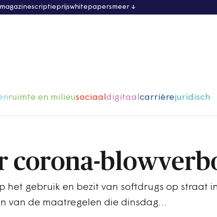
 magazine
scriptieprijs
whitepapers
meer
ën
ruimte en milieu
sociaal
digitaal
carrière
juridisch
r corona-blowverb
 het gebruik en bezit van softdrugs op straat i
en van de maatregelen die dinsdag…