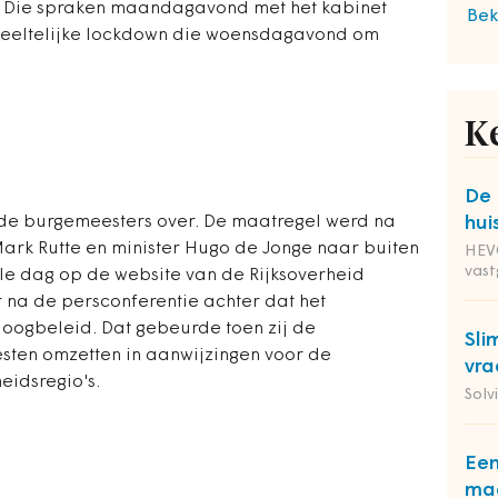
s. Die spraken maandagavond met het kabinet
Bek
deeltelijke lockdown die woensdagavond om
K
De 
 de burgemeesters over. De maatregel werd na
hui
ark Rutte en minister Hugo de Jonge naar buiten
HEVO
vas
ele dag op de website van de Rijksoverheid
 na de persconferentie achter dat het
doogbeleid. Dat gebeurde toen zij de
Sli
ten omzetten in aanwijzingen voor de
vra
eidsregio's.
Solv
Een
maa