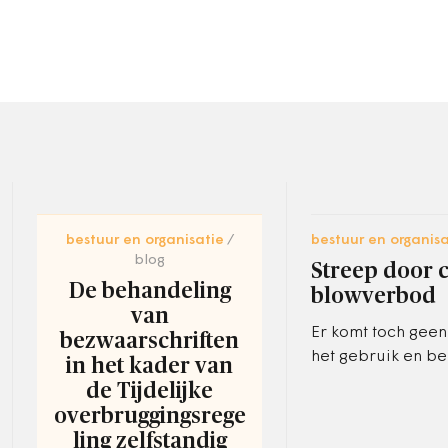
bestuur en organisatie
bestuur en organisa
blog
Streep door 
De behandeling
blowverbod
van
Er komt toch gee
bezwaarschriften
het gebruik en be
in het kader van
softdrugs op straa
de Tijdelijke
avond en nacht. 
overbruggingsrege
van de maatregel
ling zelfstandig