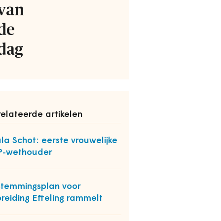
van
de
dag
elateerde artikelen
la Schot: eerste vrouwelijke
P-wethouder
temmingsplan voor
breiding Efteling rammelt