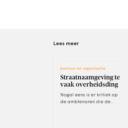
Lees meer
bestuur en organisatie
Straatnaamgeving te
vaak overheidsding
Nogal eens is er kritiek op
de ambtenaren die de
straatnamen moeten
verzinnen. De namen zouden
saai zijn, zonder verband