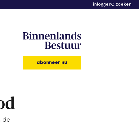
inloggen
zoeken
abonneer nu
od
n de