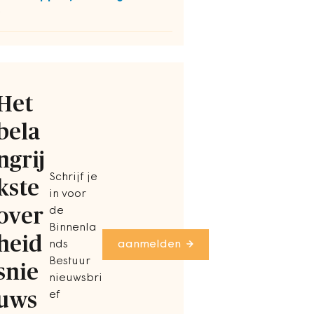
O
Het
bela
ngrij
Schrijf je
kste
in voor
over
de
Binnenla
heid
nds
aanmelden
Bestuur
snie
nieuwsbri
uws
ef