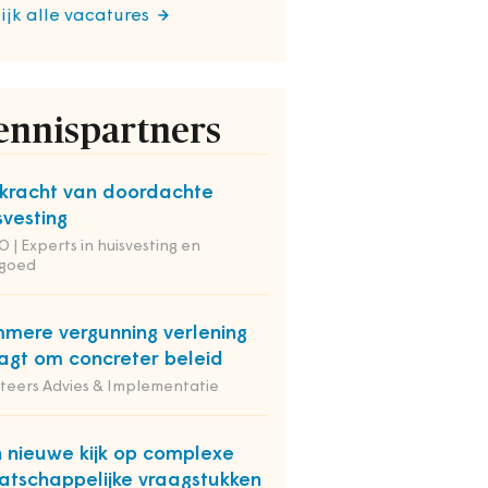
ijk alle vacatures
ennispartners
kracht van doordachte
svesting
 | Experts in huisvesting en
tgoed
mmere vergunning verlening
agt om concreter beleid
iteers Advies & Implementatie
 nieuwe kijk op complexe
tschappelijke vraagstukken