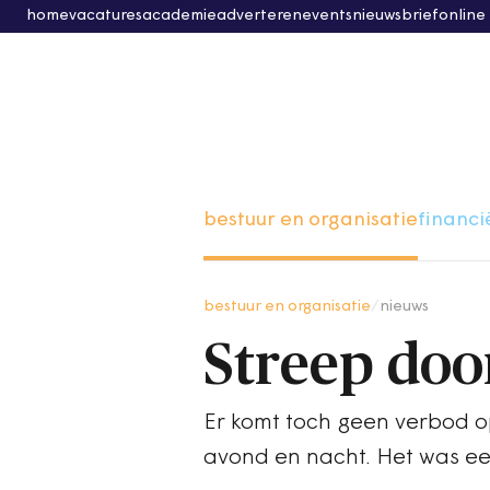
home
vacatures
academie
adverteren
events
nieuwsbrief
online
bestuur en organisatie
financi
bestuur en organisatie
/
nieuws
Streep doo
Er komt toch geen verbod op
avond en nacht. Het was e