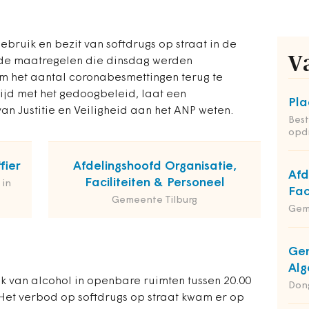
ebruik en bezit van softdrugs op straat in de
V
 de maatregelen die dinsdag werden
m het aantal coronabesmettingen terug te
trijd met het gedoogbeleid, laat een
Pla
an Justitie en Veiligheid aan het ANP weten.
Bes
opdr
fier
Afdelingshoofd Organisatie,
Afd
Faciliteiten & Personeel
 in
Fac
Gemeente Tilburg
Gem
Gem
Alg
k van alcohol in openbare ruimten tussen 20.00
Dong
. Het verbod op softdrugs op straat kwam er op