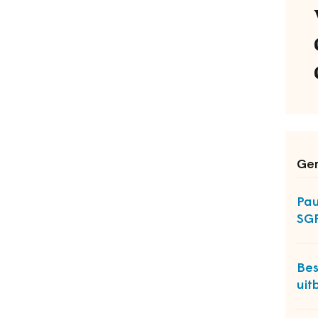
Ger
Pau
SG
Bes
uit