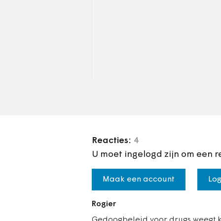
met de situatie en…
Reacties:
4
U moet ingelogd zijn om een r
Maak een account
Log
Rogier
Gedoogbeleid voor drugs weegt ke