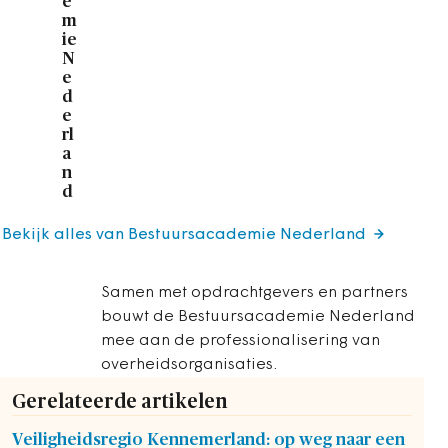
e
m
ie
N
e
d
e
rl
a
n
d
Bekijk alles van Bestuursacademie Nederland
Samen met opdrachtgevers en partners
bouwt de Bestuursacademie Nederland
mee aan de professionalisering van
overheidsorganisaties.
Gerelateerde artikelen
Veiligheidsregio Kennemerland: op weg naar een