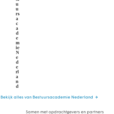
u
u
rs
a
c
a
d
e
m
ie
N
e
d
e
rl
a
n
d
Bekijk alles van Bestuursacademie Nederland
Samen met opdrachtgevers en partners