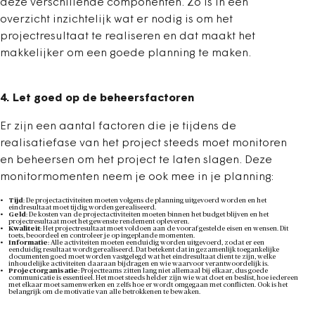
deze verschillende componenten. Zo is in één
overzicht inzichtelijk wat er nodig is om het
projectresultaat te realiseren en dat maakt het
makkelijker om een goede planning te maken.
4. Let goed op de beheersfactoren
Er zijn een aantal factoren die je tijdens de
realisatiefase van het project steeds moet monitoren
en beheersen om het project te laten slagen. Deze
monitormomenten neem je ook mee in je planning:
Tijd
: De projectactiviteiten moeten volgens de planning uitgevoerd worden en het
eindresultaat moet tijdig worden gerealiseerd.
Geld
: De kosten van de projectactiviteiten moeten binnen het budget blijven en het
projectresultaat moet het gewenste rendement opleveren.
Kwaliteit
: Het projectresultaat moet voldoen aan de vooraf gestelde eisen en wensen. Dit
toets, beoordeel en controleer je op ingeplande momenten.
Informatie
: Alle activiteiten moeten eenduidig worden uitgevoerd, zodat er een
eenduidig resultaat wordt gerealiseerd. Dat betekent dat in gezamenlijk toegankelijke
documenten goed moet worden vastgelegd wat het eindresultaat dient te zijn, welke
inhoudelijke activiteiten daaraan bijdragen en wie waarvoor verantwoordelijk is.
Projectorganisatie
: Projectteams zitten lang niet allemaal bij elkaar, dus goede
communicatie is essentieel. Het moet steeds helder zijn wie wat doet en beslist, hoe iedereen
met elkaar moet samenwerken en zelfs hoe er wordt omgegaan met conflicten. Ook is het
belangrijk om de motivatie van alle betrokkenen te bewaken.