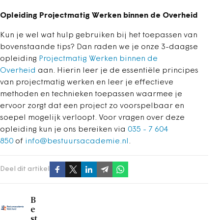
Opleiding Projectmatig Werken binnen de Overheid
Kun je wel wat hulp gebruiken bij het toepassen van
bovenstaande tips? Dan raden we je onze 3-daagse
opleiding
Projectmatig Werken binnen de
Overheid
aan. Hierin leer je de essentiële principes
van projectmatig werken en leer je effectieve
methoden en technieken toepassen waarmee je
ervoor zorgt dat een project zo voorspelbaar en
soepel mogelijk verloopt. Voor vragen over deze
opleiding kun je ons bereiken via
035 - 7 604
850
of
info@bestuursacademie.nl
.
Deel dit artikel
B
e
st