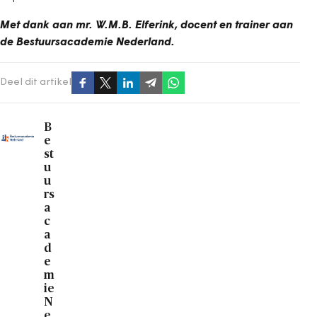
Met dank aan mr. W.M.B. Elferink, docent en trainer aan
de Bestuursacademie Nederland.
Deel dit artikel
B
e
st
u
u
rs
a
c
a
d
e
m
ie
N
e