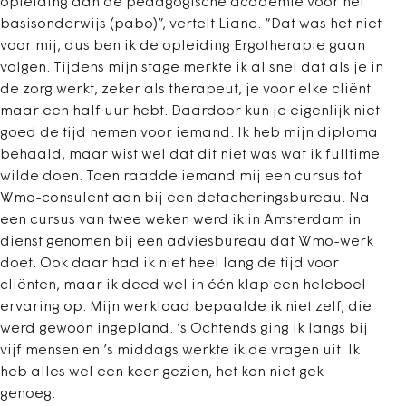
opleiding aan de pedagogische academie voor het
basisonderwijs (pabo)”, vertelt Liane. “Dat was het niet
voor mij, dus ben ik de opleiding Ergotherapie gaan
volgen. Tijdens mijn stage merkte ik al snel dat als je in
de zorg werkt, zeker als therapeut, je voor elke cliënt
maar een half uur hebt. Daardoor kun je eigenlijk niet
goed de tijd nemen voor iemand. Ik heb mijn diploma
behaald, maar wist wel dat dit niet was wat ik fulltime
wilde doen. Toen raadde iemand mij een cursus tot
Wmo-consulent aan bij een detacheringsbureau. Na
een cursus van twee weken werd ik in Amsterdam in
dienst genomen bij een adviesbureau dat Wmo-werk
doet. Ook daar had ik niet heel lang de tijd voor
cliënten, maar ik deed wel in één klap een heleboel
ervaring op. Mijn werkload bepaalde ik niet zelf, die
werd gewoon ingepland. ’s Ochtends ging ik langs bij
vijf mensen en ’s middags werkte ik de vragen uit. Ik
heb alles wel een keer gezien, het kon niet gek
genoeg.