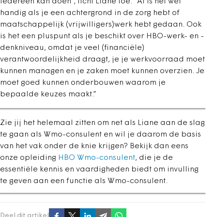
iedereen kan doen”, licht Liane toe. “Al is het wel
handig als je een achtergrond in de zorg hebt of
maatschappelijk (vrijwilligers)werk hebt gedaan. Ook
is het een pluspunt als je beschikt over HBO-werk- en -
denkniveau, omdat je veel (financiële)
verantwoordelijkheid draagt, je je werkvoorraad moet
kunnen managen en je zaken moet kunnen overzien. Je
moet goed kunnen onderbouwen waarom je
bepaalde keuzes maakt.”
Zie jij het helemaal zitten om net als Liane aan de slag
te gaan als Wmo-consulent en wil je daarom de basis
van het vak onder de knie krijgen? Bekijk dan eens
onze opleiding
HBO Wmo-consulent
, die je de
essentiële kennis en vaardigheden biedt om invulling
te geven aan een functie als Wmo-consulent.
Deel dit artikel