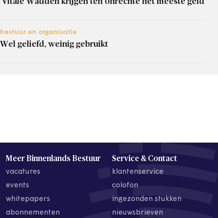
‘Vitale Wadden krijgen ten onrechte het meeste geld’
bestuur en organisatie
Wel geliefd, weinig gebruikt
Meer Binnenlands Bestuur
Service & Contact
vacatures
klantenservice
events
colofon
whitepapers
ingezonden stukken
abonnementen
nieuwsbrieven