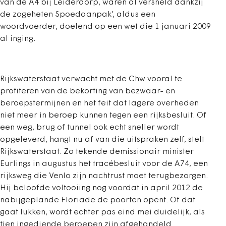
van de A4 bij Leiderdorp, waren al versneld dankzij
de zogeheten Spoedaanpak’, aldus een
woordvoerder, doelend op een wet die 1 januari 2009
al inging.
Rijkswaterstaat verwacht met de Chw vooral te
profiteren van de bekorting van bezwaar- en
beroepstermijnen en het feit dat lagere overheden
niet meer in beroep kunnen tegen een rijksbesluit. Of
een weg, brug of tunnel ook echt sneller wordt
opgeleverd, hangt nu af van die uitspraken zelf, stelt
Rijkswaterstaat. Zo tekende demissionair minister
Eurlings in augustus het tracébesluit voor de A74, een
rijksweg die Venlo zijn nachtrust moet terugbezorgen.
Hij beloofde voltooiing nog voordat in april 2012 de
nabijgeplande Floriade de poorten opent. Of dat
gaat lukken, wordt echter pas eind mei duidelijk, als
tien ingediende beroepen zijn afgehandeld.