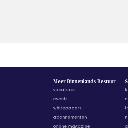
gemeenten gaan fuseren, in
plaats van drie. Dat
schrijven zij in reactie op
de…
Meer Binnenlands Bestuur
S
vacatures
k
events
c
whitepapers
i
abonnementen
n
online magazine
a