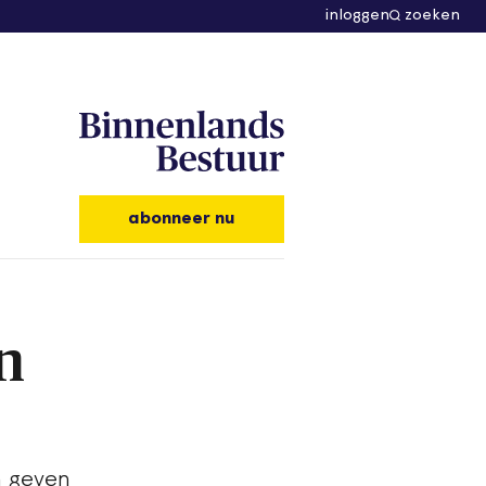
inloggen
zoeken
abonneer nu
n
n geven