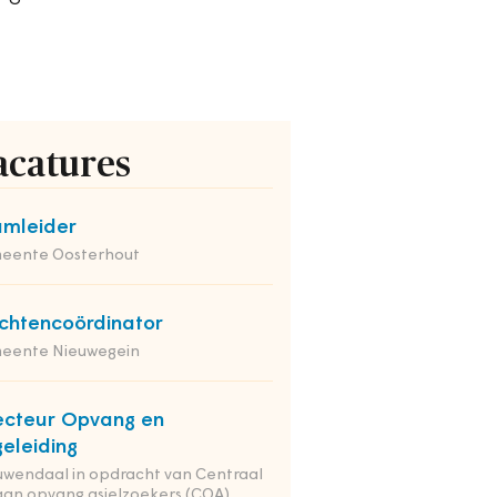
acatures
mleider
eente Oosterhout
chtencoördinator
eente Nieuwegein
ecteur Opvang en
eleiding
wendaal in opdracht van Centraal
an opvang asielzoekers (COA)