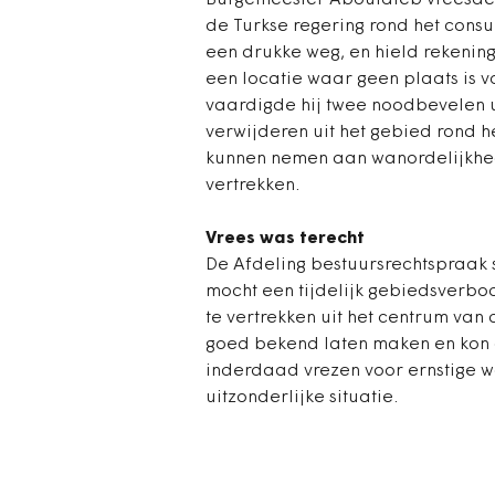
Burgemeester Aboutaleb vreesde c
de Turkse regering rond het consu
een drukke weg, en hield rekeni
een locatie waar geen plaats is 
vaardigde hij twee noodbevelen u
verwijderen uit het gebied rond h
kunnen nemen aan wanordelijkhed
vertrekken.
Vrees was terecht
De Afdeling bestuursrechtspraak s
mocht een tijdelijk gebiedsverbo
te vertrekken uit het centrum va
goed bekend laten maken en kon o
inderdaad vrezen voor ernstige w
uitzonderlijke situatie.