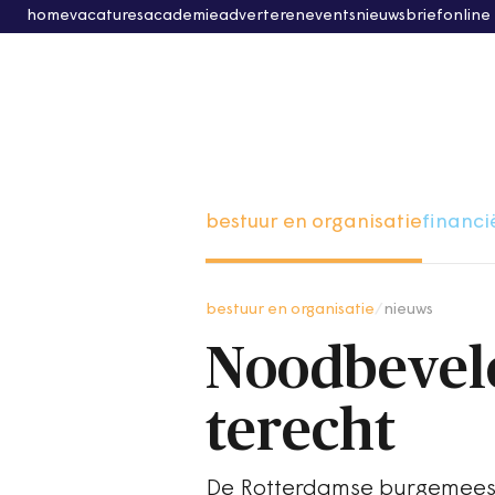
home
vacatures
academie
adverteren
events
nieuwsbrief
online
bestuur en organisatie
financi
bestuur en organisatie
/
nieuws
Noodbevel
terecht
De Rotterdamse burgemees