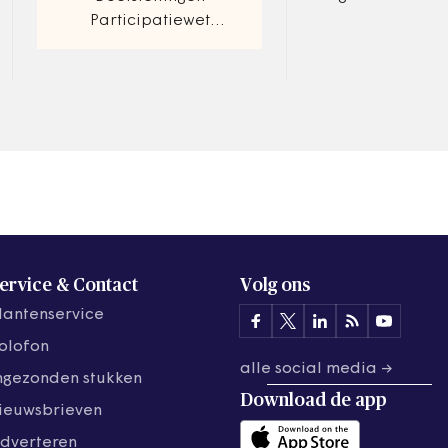
Aboutaleb mocht
Participatiewet
noodbevelen geve
nauwelijks behaald.
tot onrust leiden
Werkgevers ervaren nog
van de Turkse min
te veel horden
ervice & Contact
Volg ons
lantenservice
olofon
alle social media →
ngezonden stukken
Download de
app
ieuwsbrieven
dverteren