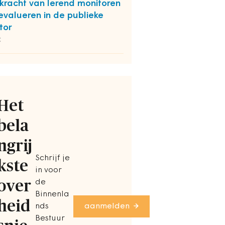
kracht van lerend monitoren
evalueren in de publieke
tor
C
Het
bela
ngrij
Schrijf je
kste
in voor
over
de
Binnenla
heid
nds
aanmelden
Bestuur