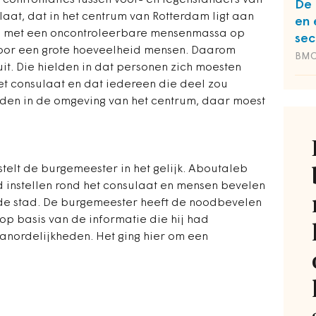
onfrontaties tussen voor- en tegenstanders van
De 
laat, dat in het centrum van Rotterdam ligt aan
en 
ng met een oncontroleerbare mensenmassa op
sec
voor een grote hoeveelheid mensen. Daarom
BM
it. Die hielden in dat personen zich moesten
et consulaat en dat iedereen die deel zou
en in de omgeving van het centrum, daar moest
telt de burgemeester in het gelijk. Aboutaleb
d instellen rond het consulaat en mensen bevelen
n de stad. De burgemeester heeft de noodbevelen
p basis van de informatie die hij had
anordelijkheden. Het ging hier om een