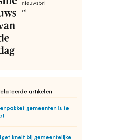
snie
nieuwsbri
uws
ef
van
de
dag
elateerde artikelen
enpakket gemeenten is te
ot
get knelt bij gemeentelijke