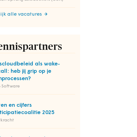
ijk alle vacatures
ennispartners
kscloudbeleid als wake-
all: heb jij grip op je
nprocessen?
 Software
ten en cijfers
ticipatiecoalitie 2025
rkracht