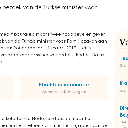
e bezoek van de Turkse minister voor…
hmed Aboutaleb mocht twee noodbevelen geven
V
oek van de Turkse minister voor Familiezaken aan
um van Rotterdam op 11 maart 2017. Het is
vreesde voor ernstige wanordelijkheden. Dat is
Tea
e
.
Gem
Kla
Klachtencoördinator
Gem
Gemeente Nieuwegein
Dir
Beg
nkele Turkse Nederlanders die naar het
Leeu
en en het niet eens zijn met het ingrijpen van de
Orga