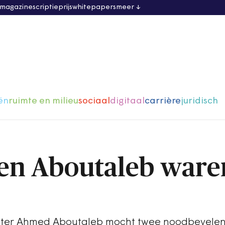
 magazine
scriptieprijs
whitepapers
meer
ën
ruimte en milieu
sociaal
digitaal
carrière
juridisch
en Aboutaleb ware
ter Ahmed Aboutaleb mocht twee noodbevele