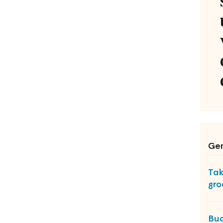
Ger
Tak
gro
Bud