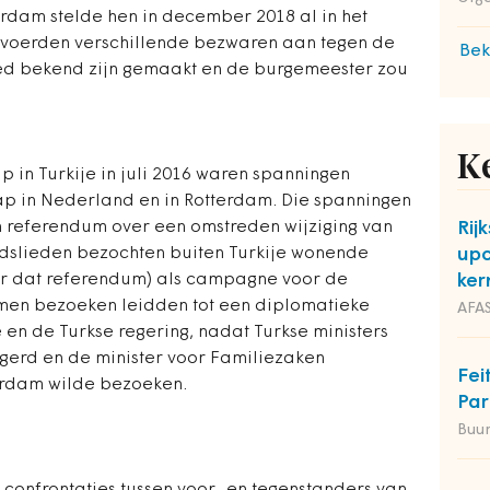
rdam stelde hen in december 2018 al in het
s voerden verschillende bezwaren aan tegen de
Bek
ed bekend zijn gemaakt en de burgemeester zou
K
p in Turkije in juli 2016 waren spanningen
p in Nederland en in Rotterdam. Die spanningen
 referendum over een omstreden wijziging van
Rij
ndslieden bezochten buiten Turkije wonende
upc
r dat referendum) als campagne voor de
ker
omen bezoeken leidden tot een diplomatieke
AFAS
en de Turkse regering, nadat Turkse ministers
gerd en de minister voor Familiezaken
Fei
erdam wilde bezoeken.
Par
Buu