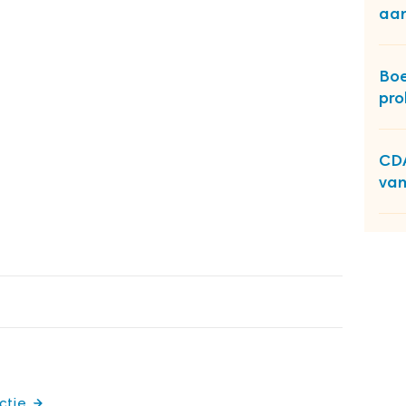
aan
Boe
pro
CDA
van
ctie