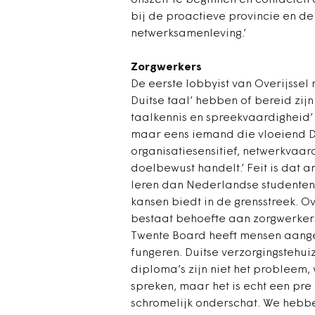
onszelf te beginnen en contacten
bij de proactieve provincie en de
netwerksamenleving.’
Zorgwerkers
De eerste lobbyist van Overijsse
Duitse taal’ hebben of bereid zi
taalkennis en spreekvaardigheid’
maar eens iemand die vloeiend Du
organisatiesensitief, netwerkvaard
doelbewust handelt.’ Feit is dat
leren dan Nederlandse studenten Du
kansen biedt in de grensstreek. O
bestaat behoefte aan zorgwerkers 
Twente Board heeft mensen aange
fungeren. Duitse verzorgingstehu
diploma’s zijn niet het probleem, 
spreken, maar het is echt een pre 
schromelijk onderschat. We hebbe