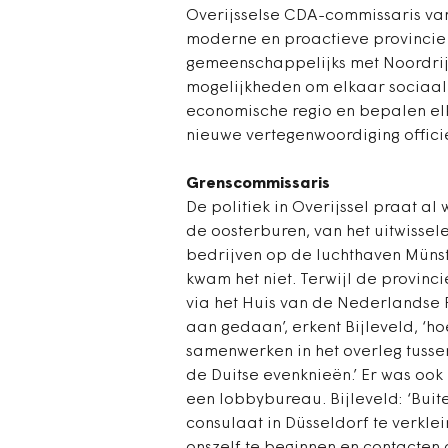
Overijsselse CDA-commissaris van
moderne en proactieve provincie 
gemeenschappelijks met Noordrij
mogelijkheden om elkaar sociaal 
economische regio en bepalen elk
nieuwe vertegenwoordiging officie
Grenscommissaris
De politiek in Overijssel praat a
de oosterburen, van het uitwissele
bedrijven op de luchthaven Müns
kwam het niet. Terwijl de provinci
via het Huis van de Nederlandse P
aan gedaan’, erkent Bijleveld, ‘ho
samenwerken in het overleg tuss
de Duitse evenknieën.’ Er was ook
een lobbybureau. Bijleveld: ‘Buit
consulaat in Düsseldorf te verkle