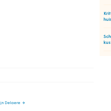
Kri
hui
Sch
kus
ijn Delaere