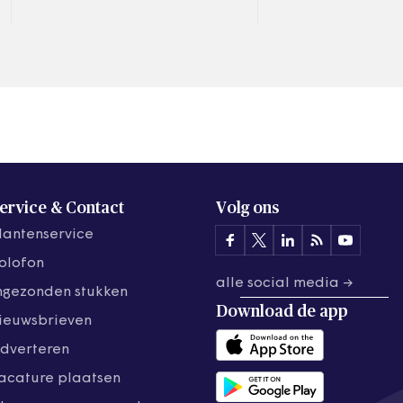
uitwisselen van…
ervice & Contact
Volg ons
lantenservice
olofon
alle social media →
ngezonden stukken
Download de
app
ieuwsbrieven
dverteren
acature plaatsen