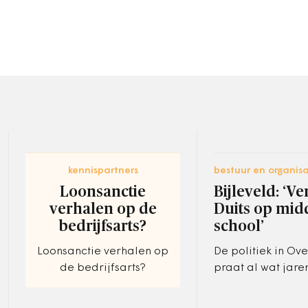
kennispartners
bestuur en organisa
Loonsanctie
Bijleveld: ‘Ve
verhalen op de
Duits op mid
bedrijfsarts?
school’
Loonsanctie verhalen op
De politiek in Ove
de bedrijfsarts?
praat al wat jare
aanhalen van de
met de oosterbure