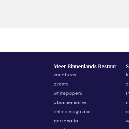
Meer Binnenlands Bestuur
S
vacatures
k
events
c
whitepapers
i
abonnementen
n
online magazine
a
personalia
v