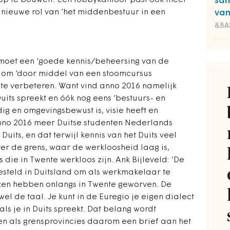
 op te bouwen.’ Een lobbykantoor past ook meer
sam
 nieuwe rol van ‘het middenbestuur in een
va
&BA
l moet een ‘goede kennis/beheersing van de
jn om ‘door middel van een stoomcursus
 te verbeteren. Want vind anno 2016 namelijk
its spreekt en óók nog eens ‘bestuurs- en
ig en omgevingsbewust is, visie heeft en
 anno 2016 meer Duitse studenten Nederlands
its, en dat terwijl kennis van het Duits veel
ver de grens, waar de werkloosheid laag is,
die in Twente werkloos zijn. Ank Bijleveld: ‘De
steld in Duitsland om als werkmakelaar te
izen hebben onlangs in Twente geworven. De
wel de taal. Je kunt in de Euregio je eigen dialect
als je in Duits spreekt. Dat belang wordt
n als grensprovincies daarom een brief aan het