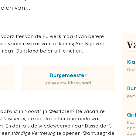
sselen van…
s voorzitter van de EU werk maakt van betere
V
ssels commissaris van de koning Ank Bijleveld-
naast Duitsland beter uit te nutten.
Kla
Gem
Burgemeester
gemeente Nissewaard
Bu
gem
lobbyist in Noordrijn-Westfalen? De vacature
Gri
sbestuur.nl;
de eerste sollicitatieronde was
Bes
rt. En dan als de wiedeweerga naar Düsseldorf,
opd
g een
ständige Vertretung
te openen. Want, zegt de
Zoo