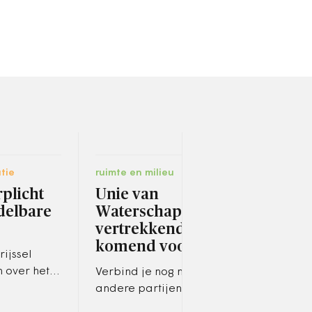
tie
ruimte en milieu
bestu
rplicht
Unie van
‘Ne
delbare
Waterschappen: de
van
vertrekkend - en
Goed
komend voorzitter
vluc
rijssel
make
n over het
Verbind je nog meer met
Deze
 banden
andere partijen, zegt
Hovh
n, van het
scheidend voorzitter van de