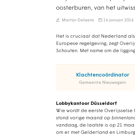
oosterburen, van het uitwi
Martijn Delaere
16 januari 2016
Het is cruciaal dat Nederland al
Europese regelgeving, zegt Overij
Schouten. Met name om de ligging 
Klachtencoördinator
Gemeente Nieuwegein
Lobbykantoor Düsseldorf
Wie wordt de eerste Overijsselse 
stond vorige maand op
binnenland
vandaag, de laatste is op 21 maa
om er met Gelderland en Limbur