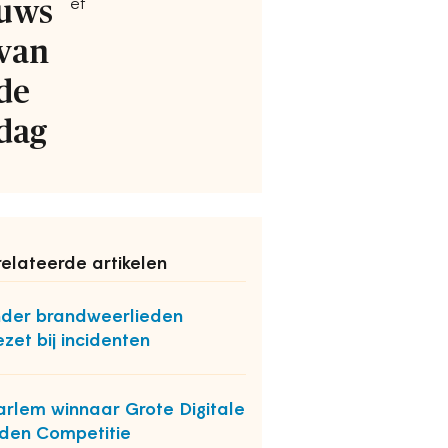
uws
ef
van
de
dag
elateerde artikelen
der brandweerlieden
ezet bij incidenten
rlem winnaar Grote Digitale
den Competitie