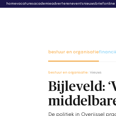
home
vacatures
academie
adverteren
events
nieuwsbrief
online
bestuur en organisatie
financi
bestuur en organisatie
/
nieuws
Bijleveld: 
middelbare
De politiek in Overijssel p