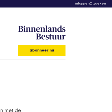
inloggen
zoeken
abonneer nu
en met de