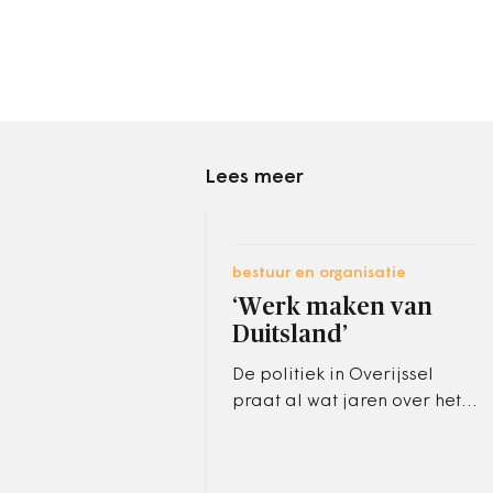
Lees meer
bestuur en organisatie
‘Werk maken van
Duitsland’
De politiek in Overijssel
praat al wat jaren over het
aanhalen van de banden
met de oosterburen, van het
uitwisselen van orkesten tot…