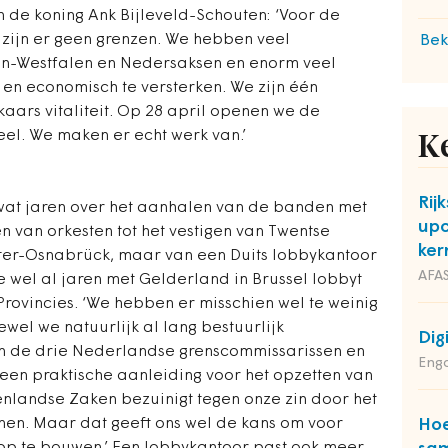
 de koning Ank Bijleveld-Schouten: ‘Voor de
zijn er geen grenzen. We hebben veel
Bek
n-Westfalen en Nedersaksen en enorm veel
en economisch te versterken. We zijn één
aars vitaliteit. Op 28 april openen we de
el. We maken er echt werk van.’
K
Rij
l wat jaren over het aanhalen van de banden met
upc
n van orkesten tot het vestigen van Twentse
ker
ter-Osnabrück, maar van een Duits lobbykantoor
AFAS
e wel al jaren met Gelderland in Brussel lobbyt
rovincies. ‘We hebben er misschien wel te weinig
ewel we natuurlijk al lang bestuurlijk
Dig
en de drie Nederlandse grenscommissarissen en
Enga
 een praktische aanleiding voor het opzetten van
enlandse Zaken bezuinigt tegen onze zin door het
inen. Maar dat geeft ons wel de kans om voor
Hoe