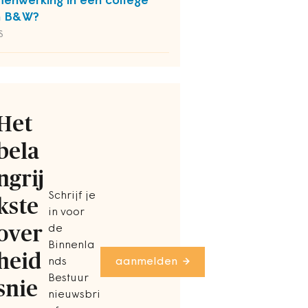
enwerking in een college
n B&W?
S
Het
bela
ngrij
Schrijf je
kste
in voor
over
de
Binnenla
heid
nds
aanmelden
Bestuur
snie
nieuwsbri