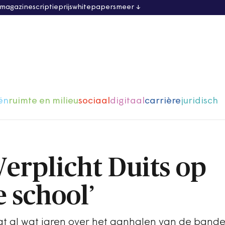
 magazine
scriptieprijs
whitepapers
meer
ën
ruimte en milieu
sociaal
digitaal
carrière
juridisch
‘Verplicht Duits op
 school’
raat al wat jaren over het aanhalen van de band