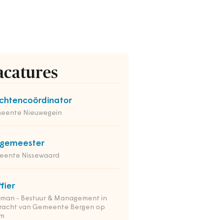
acatures
chtencoördinator
eente Nieuwegein
rgemeester
eente Nissewaard
ffier
tman - Bestuur & Management in
racht van Gemeente Bergen op
m