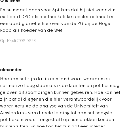
W.Wilkens
En nu maar hopen voor Spijkers dat hij niet weer zijn
ex-hoofd DPO als onafhankelijke rechter ontmoet en
een aardig briefje hierover van de PG bij de Hoge
Raad als hoeder van de Wet!
Op 10 juli 2009, 09:28
alexander
Hoe kan het zijn dat in een land waar waarden en
normen zo hoog staan als ik de kranten en politici mag
geloven dit soort dingen kunnen gebeuren. Hoe kan het
zijn dat al diegenen die hier verantwoordelijk voor
waren getuige de analyse van de Universiteit van
Amsterdan - van directe leiding tot aan het hoogste
politieke niveau - ongestraft op hun plekken konden
blijven zitten. En hoe kon het zijn dat een integer