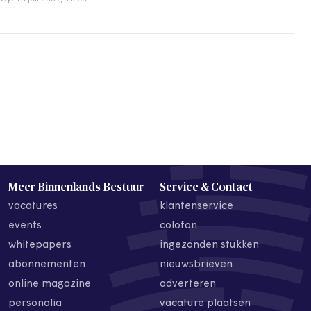
Meer Binnenlands Bestuur
Service & Contact
vacatures
klantenservice
events
colofon
whitepapers
ingezonden stukken
abonnementen
nieuwsbrieven
online magazine
adverteren
personalia
vacature plaatsen