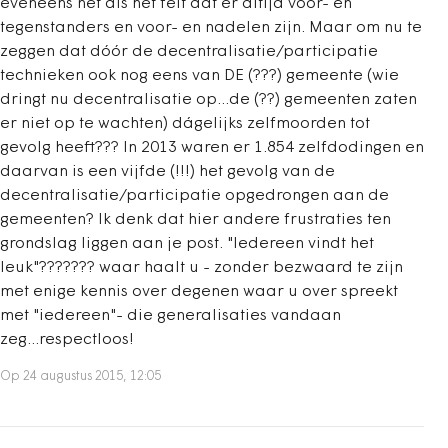
eveneens net als het feit dat er altijd voor- en
tegenstanders en voor- en nadelen zijn. Maar om nu te
zeggen dat dóór de decentralisatie/participatie
technieken ook nog eens van DE (???) gemeente (wie
dringt nu decentralisatie op...de (??) gemeenten zaten
er niet op te wachten) dágelijks zelfmoorden tot
gevolg heeft??? In 2013 waren er 1.854 zelfdodingen en
daarvan is een vijfde (!!!) het gevolg van de
decentralisatie/participatie opgedrongen aan de
gemeenten? Ik denk dat hier andere frustraties ten
grondslag liggen aan je post. "Iedereen vindt het
leuk"??????? waar haalt u - zonder bezwaard te zijn
met enige kennis over degenen waar u over spreekt
met "iedereen"- die generalisaties vandaan
zeg...respectloos!
Op 24 augustus 2015, 12:05