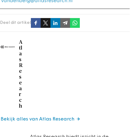
vandenberg@atlasresearch.nl
Deel dit artikel
A
tl
a
s
R
e
s
e
a
r
c
h
Bekijk alles van Atlas Research