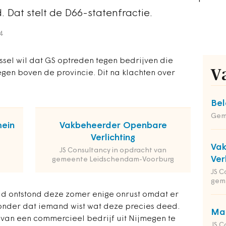
Dat stelt de D66-statenfractie.
4
jssel wil dat GS optreden tegen bedrijven die
V
gen boven de provincie. Dit na klachten over
Bel
Gem
mein
Vakbeheerder Openbare
Verlichting
Va
JS Consultancy in opdracht van
Ver
gemeente Leidschendam-Voorburg
JS C
gem
 ontstond deze zomer enige onrust omdat er
onder dat iemand wist wat deze precies deed.
Man
van een commercieel bedrijf uit Nijmegen te
JS C