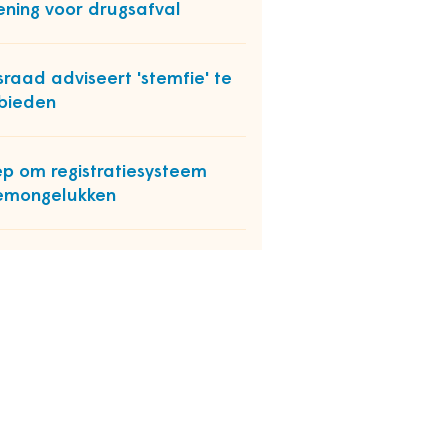
ening voor drugsafval
sraad adviseert 'stemfie' te
bieden
p om registratiesysteem
emongelukken