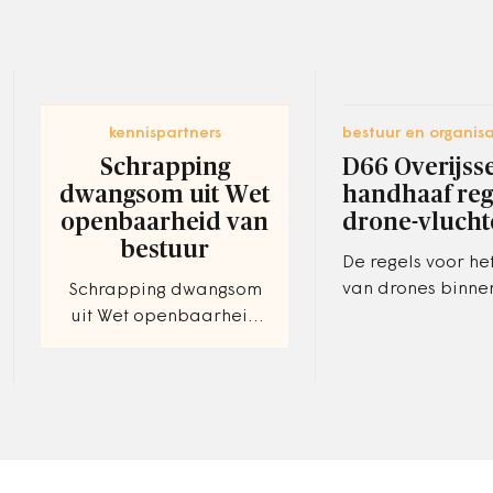
kennispartners
bestuur en organisa
Schrapping
D66 Overijsse
dwangsom uit Wet
handhaaf reg
openbaarheid van
drone-vluch
bestuur
De regels voor he
van drones binne
Schrapping dwangsom
luchtruim van Ove
uit Wet openbaarheid
moeten beter wo
van bestuur
gehandhaafd. Dat
D66-statenfractie