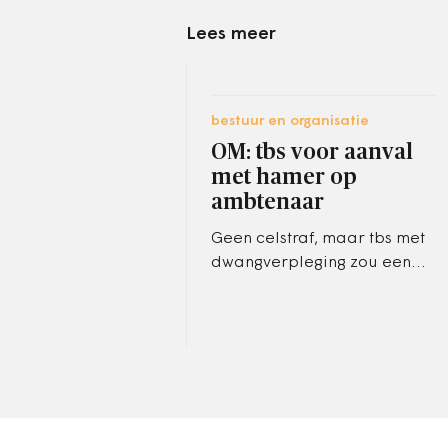
Lees meer
bestuur en organisatie
OM: tbs voor aanval
met hamer op
ambtenaar
Geen celstraf, maar tbs met
dwangverpleging zou een
42-jarige man moeten
krijgen, omdat hij vorig jaar
een gemeente-ambtenaar in
Almelo…