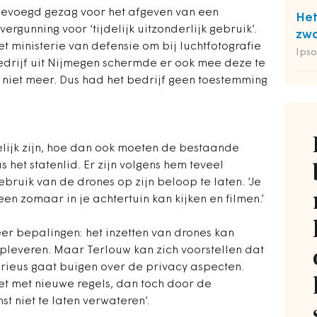
t bevoegd gezag voor het afgeven van een
Het
gunning voor ‘tijdelijk uitzonderlijk gebruik’.
zwa
t ministerie van defensie om bij luchtfotografie
Ipso
bedrijf uit Nijmegen schermde er ook mee deze te
 niet meer. Dus had het bedrijf geen toestemming
lijk zijn, hoe dan ook moeten de bestaande
het statenlid. Er zijn volgens hem teveel
bruik van de drones op zijn beloop te laten. ‘Je
een zomaar in je achtertuin kan kijken en filmen.’
eer bepalingen: het inzetten van drones kan
pleveren. Maar Terlouw kan zich voorstellen dat
serieus gaat buigen over de privacy aspecten.
et met nieuwe regels, dan toch door de
t niet te laten verwateren’.