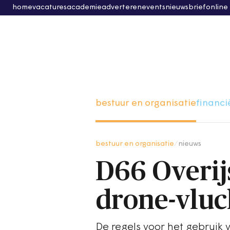
home
vacatures
academie
adverteren
events
nieuwsbrief
online
bestuur en organisatie
financi
bestuur en organisatie
/
nieuws
D66 Overij
drone-vluc
De regels voor het gebruik 