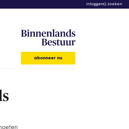
inloggen
zoeken
abonneer nu
ls
 moeten