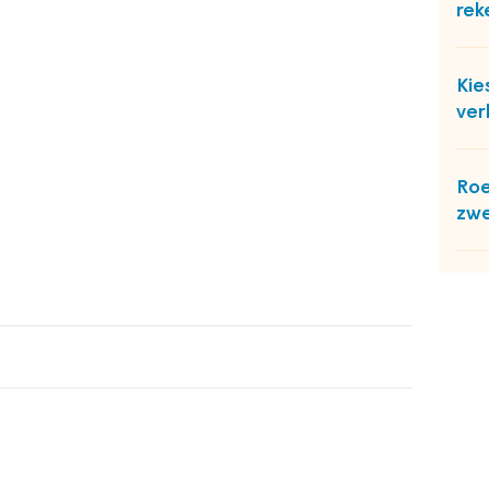
rek
Kie
ver
Roe
zw