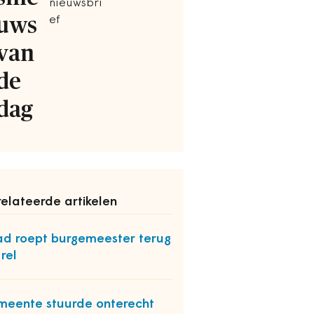
nieuwsbri
uws
ef
van
de
dag
elateerde artikelen
d roept burgemeester terug
rel
eente stuurde onterecht