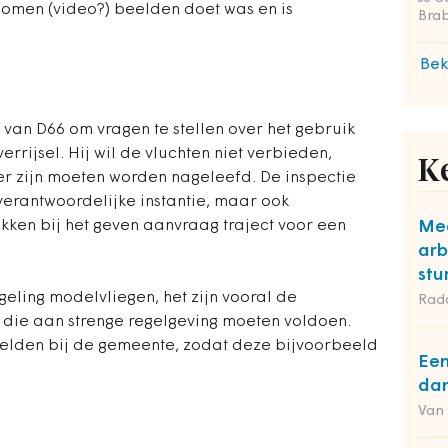
nomen (video?) beelden doet was en is
Bra
Bek
 van D66 om vragen te stellen over het gebruik
errijsel. Hij wil de vluchten niet verbieden,
K
er zijn moeten worden nageleefd. De inspectie
verantwoordelijke instantie, maar ook
kken bij het geven aanvraag traject voor een
Mee
arb
stu
eling modelvliegen, het zijn vooral de
Rad
 die aan strenge regelgeving moeten voldoen.
elden bij de gemeente, zodat deze bijvoorbeeld
Een
dan
Van