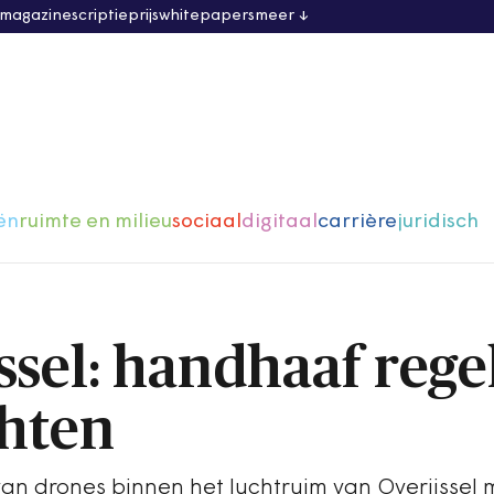
 magazine
scriptieprijs
whitepapers
meer
ën
ruimte en milieu
sociaal
digitaal
carrière
juridisch
ssel: handhaaf rege
hten
van drones binnen het luchtruim van Overijssel