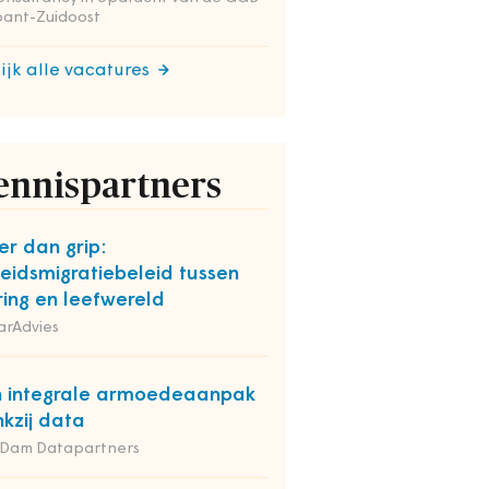
bant-Zuidoost
ijk alle vacatures
ennispartners
r dan grip:
eidsmigratiebeleid tussen
ring en leefwereld
arAdvies
 integrale armoedeaanpak
kzij data
 Dam Datapartners