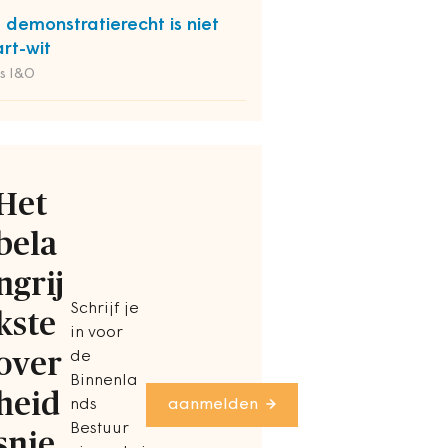
 demonstratierecht is niet
rt-wit
s I&O
Het
bela
ngrij
Schrijf je
kste
in voor
over
de
Binnenla
heid
nds
aanmelden
Bestuur
snie