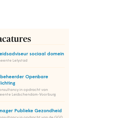
acatures
eidsadviseur sociaal domein
eente Lelystad
kbeheerder Openbare
lichting
onsultancy in opdracht van
eente Leidschendam-Voorburg
ager Publieke Gezondheid
onsultancy in opdracht van de GGD