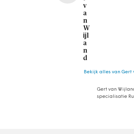
v
a
n
W
ijl
a
n
d
Bekijk alles van Gert
Gert van Wijlan
specialisatie Ru