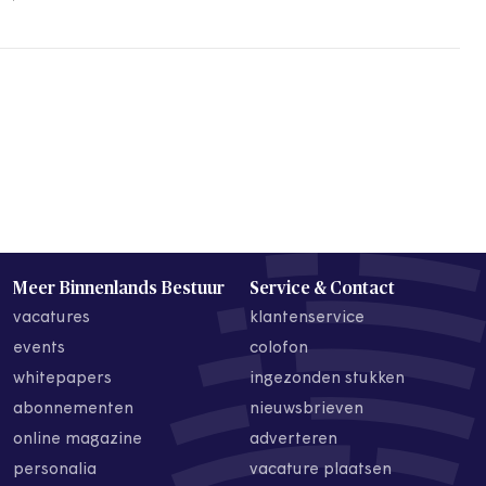
Meer Binnenlands Bestuur
Service & Contact
vacatures
klantenservice
events
colofon
whitepapers
ingezonden stukken
abonnementen
nieuwsbrieven
online magazine
adverteren
personalia
vacature plaatsen