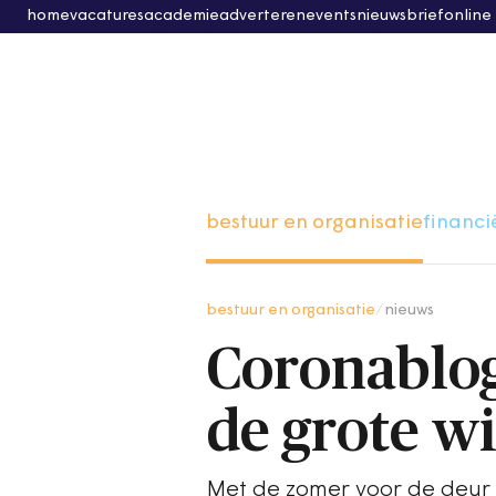
home
vacatures
academie
adverteren
events
nieuwsbrief
online
bestuur en organisatie
financi
bestuur en organisatie
/
nieuws
Coronablog
de grote wi
Met de zomer voor de deur 