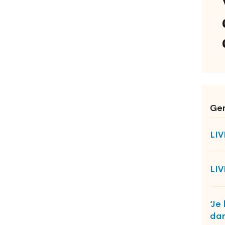
Ger
LI
LI
‘Je
dan