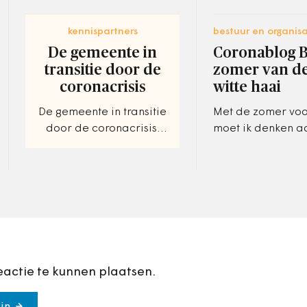
kennispartners
bestuur en organisa
De gemeente in
Coronablog B
transitie door de
zomer van de
coronacrisis
witte haai
De gemeente in transitie
Met de zomer voo
door de coronacrisis.
moet ik denken a
Verantwoordelijk voor
badplaats Amity I
het ‘nieuwe normaal’ in
de film Jaws.
uw gemeente?
Onafhankelijksda
eraan en bewone
eactie te kunnen plaatsen.