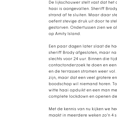
De lijkschouwer stelt vast dat he
haai is aangevallen. Sheriff Bro
strand af te sluiten. Maar daar st
oefent stevige druk uit door te st
gestorven. Ondertussen zien we a
op Amity Island.
Een paar dagen later slaat de ha
sheriff Brody afgesloten, maar na
slechts voor 24 uur. Binnen die tij
contactonderzoek te doen en een 
en de terrassen stromen weer vol. 
zijn, maar dat een veel grotere e
boodschap wil niemand horen. Tot
witte haai opduikt en een man me
complete lockdown en openen de
Met de kennis van nu kijken we h
maakt in meerdere weken zo’n 4 s