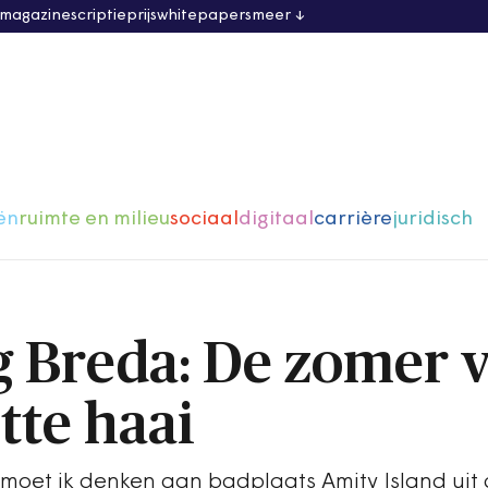
 magazine
scriptieprijs
whitepapers
meer
ën
ruimte en milieu
sociaal
digitaal
carrière
juridisch
 Breda: De zomer 
tte haai
moet ik denken aan badplaats Amity Island uit 