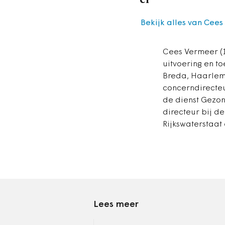
Bekijk alles van Cee
Cees Vermeer (1
uitvoering en to
Breda, Haarle
concerndirecteu
de dienst Gezo
directeur bij d
Rijkswaterstaat 
Lees meer