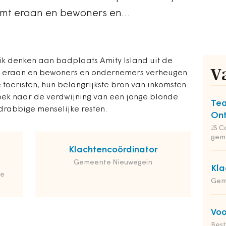
omt eraan en bewoners en…
k denken aan badplaats Amity Island uit de
V
t eraan en bewoners en ondernemers verheugen
 toeristen, hun belangrijkste bron van inkomsten.
oek naar de verdwijning van een jonge blonde
Tea
 drabbige menselijke resten.
Ont
JS C
gem
Klachtencoördinator
Gemeente Nieuwegein
Kla
de
Gem
Voo
Bes