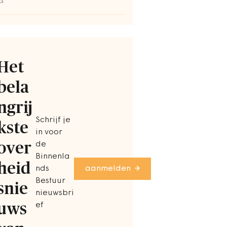
G
Het
bela
ngrij
Schrijf je
kste
in voor
over
de
Binnenla
heid
nds
aanmelden
Bestuur
snie
nieuwsbri
uws
ef