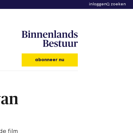
inloggen
zoeken
abonneer nu
van
de film