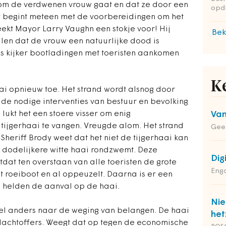
t om de verdwenen vrouw gaat en dat ze door een
opd
dy begint meteen met de voorbereidingen om het
eekt Mayor Larry Vaughn een stokje voor! Hij
Bek
ellen dat de vrouw een natuurlijke dood is
ls kijker bootladingen met toeristen aankomen
K
ai opnieuw toe. Het strand wordt alsnog door
 de nodige interventies van bestuur en bevolking
d lukt het een stoere visser om enig
Van
tijgerhaai te vangen. Vreugde alom. Het strand
Geer
Sheriff Brody weet dat het niet de tijgerhaai kan
n dodelijkere witte haai rondzwemt. Deze
Dig
dat ten overstaan van alle toeristen de grote
Enga
t roeiboot en al oppeuzelt. Daarna is er een
 helden de aanval op de haai.
Nie
eel anders naar de weging van belangen. De haai
het
lachtoffers. Weegt dat op tegen de economische