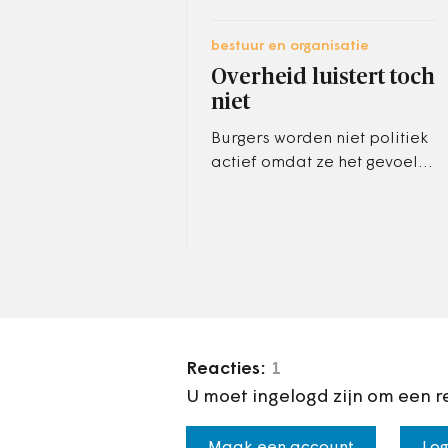
bestuur en organisatie
Overheid luistert toch
niet
Burgers worden niet politiek
actief omdat ze het gevoel
hebben dat het geen zin
heeft. De overheid krijgt
daarbij deels de schuld:
die…
Reacties:
1
U moet ingelogd zijn om een r