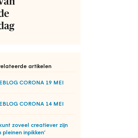
van
de
dag
elateerde artikelen
VEBLOG CORONA 19 MEI
VEBLOG CORONA 14 MEI
 kunt zoveel creatiever zijn
 pleinen inpikken’