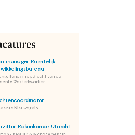
acatures
mmanager Ruimtelijk
wikkelingsbureau
onsultancy in opdracht van de
eente Westerkwartier
chtencoördinator
eente Nieuwegein
rzitter Rekenkamer Utrecht
tman - Bestuur & Management in