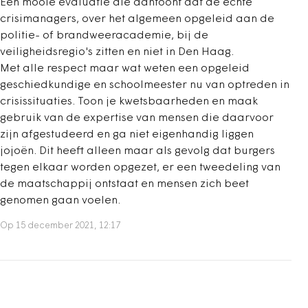
Een mooie evaluatie die aantoont dat de echte
crisimanagers, over het algemeen opgeleid aan de
politie- of brandweeracademie, bij de
veiligheidsregio's zitten en niet in Den Haag.
Met alle respect maar wat weten een opgeleid
geschiedkundige en schoolmeester nu van optreden in
crisissituaties. Toon je kwetsbaarheden en maak
gebruik van de expertise van mensen die daarvoor
zijn afgestudeerd en ga niet eigenhandig liggen
jojoën. Dit heeft alleen maar als gevolg dat burgers
tegen elkaar worden opgezet, er een tweedeling van
de maatschappij ontstaat en mensen zich beet
genomen gaan voelen.
Op 15 december 2021, 12:17