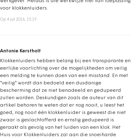
werkgever. Helaas is die werkwijze niet van toepassing
voor klokkenluiders.
Op 4 juli 2016, 15:19
Antonie Kerstholt
Klokkenluiders hebben belang bij een transparante en
eerlijke voorlichting over de mogelijkheden om veilig
een melding te kunnen doen van een misstand. En met
"veilig" wordt dan bedoeld een dusdanige
bescherming dat ze niet benadeeld en gedupeerd
zullen worden. Deskundigen zoals de auteur van dit
artikel behoren te weten dat er nog nooit, u leest het
goed, nog nooit één klokkenluider is geweest die niet
zwaar is geslachtofferd en ernstig gedupeerd is
geraakt als gevolg van het luiden van een klok. Het
Huis voor Klokkenluiders zal aan die snoeiharde