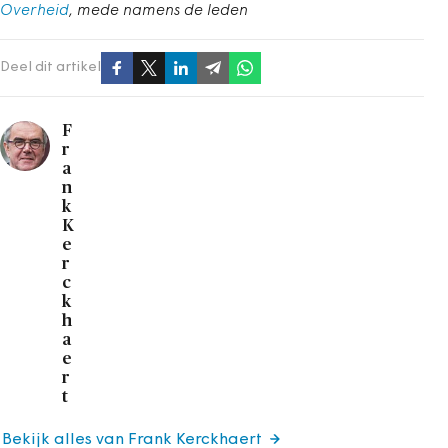
Overheid
, mede namens de leden
Deel dit artikel
F
r
a
n
k
K
e
r
c
k
h
a
e
r
t
Bekijk alles van Frank Kerckhaert