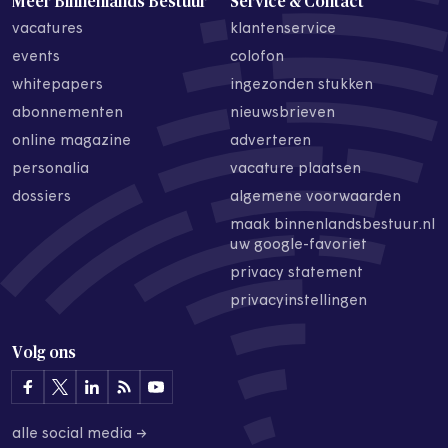
Meer Binnenlands Bestuur
Service & Contact
vacatures
klantenservice
events
colofon
whitepapers
ingezonden stukken
abonnementen
nieuwsbrieven
online magazine
adverteren
personalia
vacature plaatsen
dossiers
algemene voorwaarden
maak binnenlandsbestuur.nl
uw google-favoriet
privacy statement
privacyinstellingen
Volg ons
alle social media →